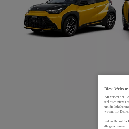
Diese Website
Wir verwenden Coo
technisch nicht n
um die Inhalte un
wir nur mit Deiner
Indem Du auf "Alle
die gesammelten 