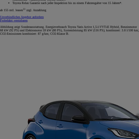
Toyota Relax Garantie nach jeder Inspektion bis zu einem Fahrzeugalter von 15 Jahren*.
11
ab 155 mtl. leasen
zzgl. Anzahlung
Unverbindliches Angebot anfordern
Probefahrt vereinbaren
Abbildung zeigt Sonderausstattung. Energieverbrauch Toyota Yaris Active 1,5-l-VVT-iE Hybrid, Benzinmotor
68 kW (92 PS) und Elektromotor 59 kW (80 PS), Systemleistung 85 kW (116 PS); kombiniert: 3.8 l/100 km;
CO2-Emissionen kombiniert: 87 g/km; CO2-Klasse B.