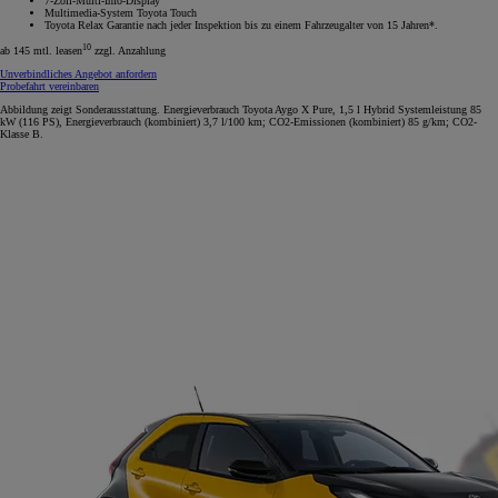
7-Zoll-Multi-Info-Display
Multimedia-System Toyota Touch
Toyota Relax Garantie nach jeder Inspektion bis zu einem Fahrzeugalter von 15 Jahren*.
10
ab 145 mtl. leasen
zzgl. Anzahlung
Unverbindliches Angebot anfordern
Probefahrt vereinbaren
Abbildung zeigt Sonderausstattung. Energieverbrauch Toyota Aygo X Pure, 1,5 l Hybrid Systemleistung 85
kW (116 PS), Energieverbrauch (kombiniert) 3,7 l/100 km; CO2-Emissionen (kombiniert) 85 g/km; CO2-
Klasse B.