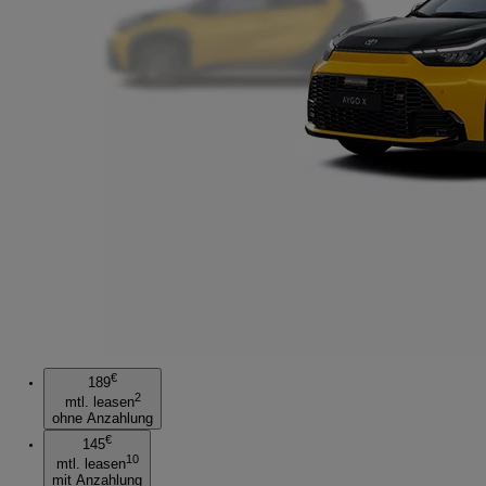
€
189
2
mtl. leasen
ohne Anzahlung
€
145
10
mtl. leasen
mit Anzahlung