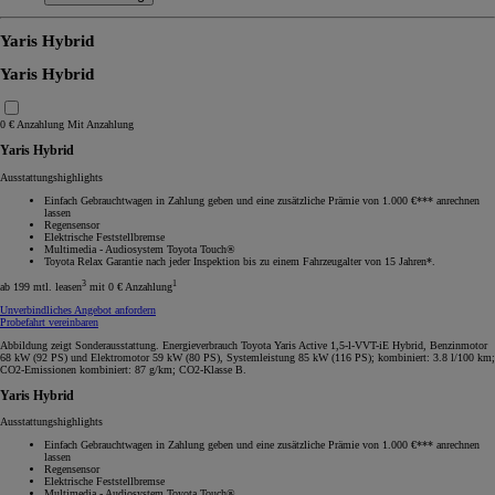
Yaris Hybrid
Yaris Hybrid
0 € Anzahlung
Mit Anzahlung
Yaris Hybrid
Ausstattungshighlights
Einfach Gebrauchtwagen in Zahlung geben und eine zusätzliche Prämie von 1.000 €*** anrechnen
lassen
Regensensor
Elektrische Feststellbremse
Multimedia - Audiosystem Toyota Touch®
Toyota Relax Garantie nach jeder Inspektion bis zu einem Fahrzeugalter von 15 Jahren*.
3
1
ab 199 mtl. leasen
mit 0 € Anzahlung
Unverbindliches Angebot anfordern
Probefahrt vereinbaren
Abbildung zeigt Sonderausstattung. Energieverbrauch Toyota Yaris Active 1,5-l-VVT-iE Hybrid, Benzinmotor
68 kW (92 PS) und Elektromotor 59 kW (80 PS), Systemleistung 85 kW (116 PS); kombiniert: 3.8 l/100 km;
CO2-Emissionen kombiniert: 87 g/km; CO2-Klasse B.
Yaris Hybrid
Ausstattungshighlights
Einfach Gebrauchtwagen in Zahlung geben und eine zusätzliche Prämie von 1.000 €*** anrechnen
lassen
Regensensor
Elektrische Feststellbremse
Multimedia - Audiosystem Toyota Touch®