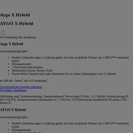
RAV4
Aygo X Hybrid
AYGO X Hybrid
0 € Anzahlung
Mit Anzahlung
Aygo X Hybrid
Ausstattungshighlights
Einfach Gebrauchtwagen in Zahlung geben und eine zusätzliche Prämie von 1.000 €*** anrechnen
lassen
Klimaautomatik
7-Zoll-Multi-Info-Display
Multimedia-System Toyota Touch
Toyota Relax Garantie nach jeder Inspektion bis zu einem Fahrzeugalter von 15 Jahren*.
2
1
ab 189 mtl. leasen
mit 0 € Anzahlung
Unverbindliches Angebot anfordern
Probefahrt vereinbaren
Abbildung zeigt Sonderausstattung. Energieverbrauch Toyota Aygo X Pure, 1,5 l Hybrid Systemleistung 85
kW (116 PS), Energieverbrauch (kombiniert) 3,7 l/100 km; CO2-Emissionen (kombiniert) 85 g/km; CO2-
Klasse B.
AYGO X Hybrid
Ausstattungshighlights
Einfach Gebrauchtwagen in Zahlung geben und eine zusätzliche Prämie von 1.000 €*** anrechnen
lassen
Klimaautomatik