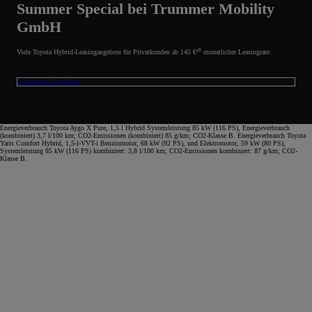
Summer Special bei Trummer Mobility
GmbH
Viele Toyota Hybrid-Leasingangebote für Privatkunden ab 145 €¹⁰ monatlicher Leasingrate.
Zu unseren Angeboten
Energieverbrauch Toyota Aygo X Pure, 1,5 l Hybrid Systemleistung 85 kW (116 PS), Energieverbrauch
(kombiniert) 3,7 l/100 km; CO2-Emissionen (kombiniert) 85 g/km; CO2-Klasse B. Energieverbrauch Toyota
Yaris Comfort Hybrid, 1,5-l-VVT-i Benzinmotor, 68 kW (92 PS), und Elektromotor, 59 kW (80 PS),
Systemleistung 85 kW (116 PS) kombiniert: 3,8 l/100 km; CO2-Emissionen kombiniert: 87 g/km; CO2-
Klasse B.