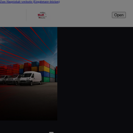
Zum Hauptinhalt wechseln
(Eingabetaste drücken)
Open