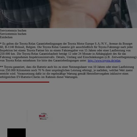
Servicetermin buchen
Servicetermin buchen
Entdecken
* Es gelten die Toyota Relax Garantiebedingungen der Toyota Motor Europe S.A./N.V., Avenue du Bourget
60, B-1140 Brüssel, Belgien. Die Toyota Relax Garantie gilt ausschließlich für Toyota Fahrzeuge nach jeder
Inspektion bei einem Toyota Partner bis zu einem Fahrzeugalter von 15 Jahren oder einer Laufleistung von
250.000 km. Die Toyota Relax Garantielaufzeit beträgt 12 oder 24 Monate in Abhängigkeit des für das
Fahrzeug vorgesehenen Inspektionsintervalls. Details, Umfang und Einschränkungen (z.B. Zeitwertbegrenzung)
von Toyota Relax entnehmen Sie bitte den Garantiebedingungen unter:
http://www.toyota.de/relax
.
** Toyota garantiert, dass die Batterie auch bis zu einer Nutzungsdauer von 10 Jahren oder einer Laufleistung
von 250.000 Kilometern noch 70 % ihrer ursprünglichen Leistung erbringt, je nachdem, welcher Wert zuerst
erreicht wird. Voraussetzung dafür ist die regelmäßige Wartung gemäß Herstellervorgaben inklusive eines
erfolgreichen EV-Batterie-Checks im Rahmen dieser Wartungen.