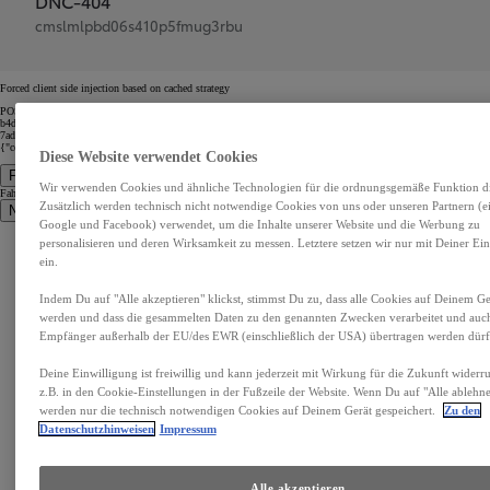
DNC-404
cmslmlpbd06s410p5fmug3rbu
Forced client side injection based on cached strategy
POST https://dxp-webcarconfig.toyota-europe.com/v1/car-config/de/de?path=configure/09a6531a-c3f1-4d2d-
b4d3-eb45cbb35478/b591434d-81a7-49c7-b0b8-b9a71314916c&c=22414290-26e6-4453-a186-
7ad0794bb2a7&financeOption=monthly with body {"reduxState":{"carConfigSettings":{"loadedStepUrls":
{"configure":"https://www.toyota.de/neuwagen/yaris/konfigurator","specs":"https://www.toyota.de/neuwagen/ya
Diese Website verwendet Cookies
Fahrzeuge
Wir verwenden Cookies und ähnliche Technologien für die ordnungsgemäße Funktion die
Fahrzeuge
Zusätzlich werden technisch nicht notwendige Cookies von uns oder unseren Partnern (ei
Neuwagen
Google und Facebook) verwendet, um die Inhalte unserer Website und die Werbung zu
Aygo X
personalisieren und deren Wirksamkeit zu messen. Letztere setzen wir nur mit Deiner Ei
Yaris
ein.
GR Yaris
Yaris Cross
Corolla
Indem Du auf "Alle akzeptieren" klickst, stimmst Du zu, dass alle Cookies auf Deinem Ger
Toyota C-HR
Toyota C-HR+
werden und dass die gesammelten Daten zu den genannten Zwecken verarbeitet und auc
Corolla Touring Sports
Corolla Cross
Empfänger außerhalb der EU/des EWR (einschließlich der USA) übertragen werden dürf
Toyota GR Supra
Mirai
Prius Plug-In Hybrid
Deine Einwilligung ist freiwillig und kann jederzeit mit Wirkung für die Zukunft widerr
Urban Cruiser
z.B. in den Cookie-Einstellungen in der Fußzeile der Website. Wenn Du auf "Alle ablehnen
Toyota bZ4X
bZ4X Touring
werden nur die technisch notwendigen Cookies auf Deinem Gerät gespeichert.
Zu den
RAV4
Datenschutzhinweisen
Impressum
Land Cruiser
Hilux
Proace
Proace Verso
Proace City
Alle akzeptieren