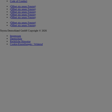
Code of Conduct
(Öffnet ein neues Fenster)
(Öffnet ein neues Fenster)
(Öffnet ein neues Fenster)
(Öffnet ein neues Fenster)
(Öffnet ein neues Fenster)
(Öffnet ein neues Fenster)
(Öffnet ein neues Fenster)
Toyota Deutschland GmbH Copyright © 2026
Impressum
Datenschutz
Rechtliche Hinweise
Cookie-Einstellungen / Widerruf