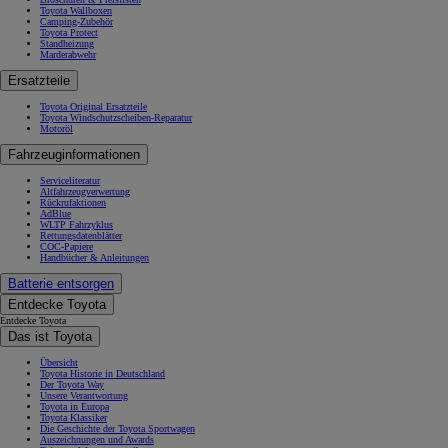
Toyota Wallboxen
Camping-Zubehör
Toyota Protect
Standheizung
Marderabwehr
Ersatzteile
Toyota Original Ersatzteile
Toyota Windschutzscheiben-Reparatur
Motoröl
Fahrzeuginformationen
Serviceliteratur
Altfahrzeugverwertung
Rückrufaktionen
AdBlue
WLTP Fahrzyklus
Rettungsdatenblätter
COC-Papiere
Handbücher & Anleitungen
Batterie entsorgen
Entdecke Toyota
Entdecke Toyota
Das ist Toyota
Übersicht
Toyota Historie in Deutschland
Der Toyota Way
Unsere Verantwortung
Toyota in Europa
Toyota Klassiker
Die Geschichte der Toyota Sportwagen
Auszeichnungen und Awards