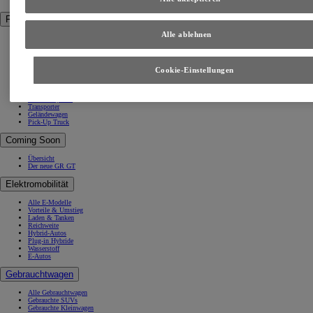
Proace City Verso
Fahrzeug-Kategorien
Alle ablehnen
Nutzfahrzeuge
E-Modelle
Crossover
SUVs & 4X4
Sportwagen
Cookie-Einstellungen
Familienautos & Vans
Kleinwagen
Kompaktwagen
Kleintransporter
Transporter
Geländewagen
Pick-Up Truck
Coming Soon
Übersicht
Der neue GR GT
Elektromobilität
Alle E-Modelle
Vorteile & Umstieg
Laden & Tanken
Reichweite
Hybrid-Autos
Plug-in Hybride
Wasserstoff
E-Autos
Gebrauchtwagen
Alle Gebrauchtwagen
Gebrauchte SUVs
Gebrauchte Kleinwagen