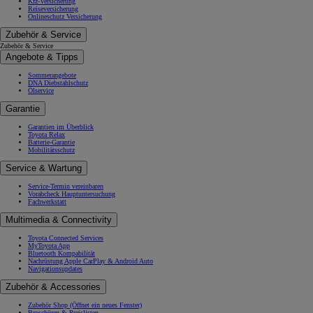
Kfz-Versicherung
Reiseversicherung
Onlineschutz Versicherung
Zubehör & Service
Zubehör & Service
Angebote & Tipps
Sommerangebote
DNA Diebstahlschutz
Ölservice
Garantie
Garantien im Überblick
Toyota Relax
Batterie-Garantie
Mobilitätsschutz
Service & Wartung
Service-Termin vereinbaren
Vorabcheck Hauptuntersuchung
Fachwerkstatt
Multimedia & Connectivity
Toyota Connected Services
MyToyota App
Bluetooth Kompabilität
Nachrüstung Apple CarPlay & Android Auto
Navigationsupdates
Zubehör & Accessories
Zubehör Shop
(Öffnet ein neues Fenster)
Broschüren & Preislisten