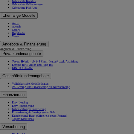
Gebrauchte Kombis
Gebrauchte Geländewagen
Gebrauchte Pick-Ups
Ehemalige Modelle
Auris
Avensis
Camry
Highlander
Verso
Angebote & Finanzierung
Angebote & Finanzierung
Privatkundenangebote
Toyota Hybrid - ab 145 € mtl. leasen¹² zzgl. Anzahlung
Leasing für E-Autos und Plug-Ins
KINTO Auto Abo
Geschäftskundenangebote
Vollelektrische Modelle leasen
0% Leasing und Finanzierung für Nutzfahrzeuge
Finanzierung
Easy Leasing
Easy Finanzierung
Gebrauchtwagenfinanzierung
Finanzierung & Leasing gewerblich
Kundenportal Bank
(Öffnet ein neues Fenster)
Toyota Kreditbank
Versicherung