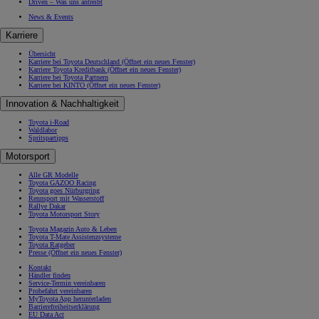
Driven – Was uns antreibt
News & Events
Karriere
Übersicht
Karriere bei Toyota Deutschland
(Öffnet ein neues Fenster)
Karriere Toyota Kreditbank
(Öffnet ein neues Fenster)
Karriere bei Toyota Partnern
Karriere bei KINTO
(Öffnet ein neues Fenster)
Innovation & Nachhaltigkeit
Toyota i-Road
Waldlabor
Spritspartipps
Motorsport
Alle GR Modelle
Toyota GAZOO Racing
Toyota goes Nürburgring
Rennsport mit Wasserstoff
Rallye Dakar
Toyota Motorsport Story
Toyota Magazin Auto & Leben
Toyota T-Mate Assistenzsysteme
Toyota Ratgeber
Presse
(Öffnet ein neues Fenster)
Kontakt
Händler finden
Service-Termin vereinbaren
Probefahrt vereinbaren
MyToyota App herunterladen
Barrierefreiheitserklärung
EU Data Act