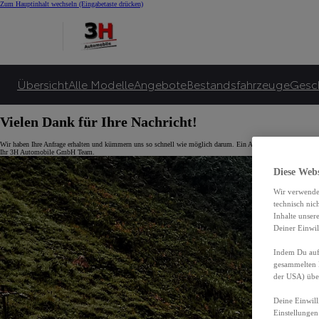
Zum Hauptinhalt wechseln
(Eingabetaste drücken)
Übersicht
Alle Modelle
Angebote
Bestandsfahrzeuge
Gesc
Vielen Dank für Ihre Nachricht!
Wir haben Ihre Anfrage erhalten und kümmern uns so schnell wie möglich darum. Ein Ansprechpartner aus unse
Ihr 3H Automobile GmbH Team.
Diese Web
Wir verwende
technisch nic
Inhalte unser
Deiner Einwil
Indem Du auf 
gesammelten 
der USA) übe
Deine Einwill
Einstellungen