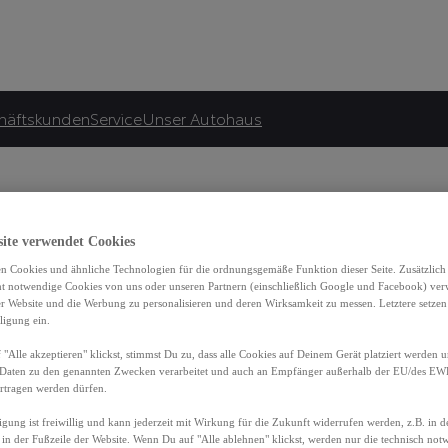
häftskunden
Service
Unser Autohaus
rem Team meldet sich in Kürze bei Ihnen.
site verwendet Cookies
n Cookies und ähnliche Technologien für die ordnungsgemäße Funktion dieser Seite. Zusätzlic
ht notwendige Cookies von uns oder unseren Partnern (einschließlich Google und Facebook) ver
er Website und die Werbung zu personalisieren und deren Wirksamkeit zu messen. Letztere setzen
ligung ein.
"Alle akzeptieren" klickst, stimmst Du zu, dass alle Cookies auf Deinem Gerät platziert werden u
Daten zu den genannten Zwecken verarbeitet und auch an Empfänger außerhalb der EU/des EWR 
rtragen werden dürfen.
igung ist freiwillig und kann jederzeit mit Wirkung für die Zukunft widerrufen werden, z.B. in 
 in der Fußzeile der Website. Wenn Du auf "Alle ablehnen" klickst, werden nur die technisch no