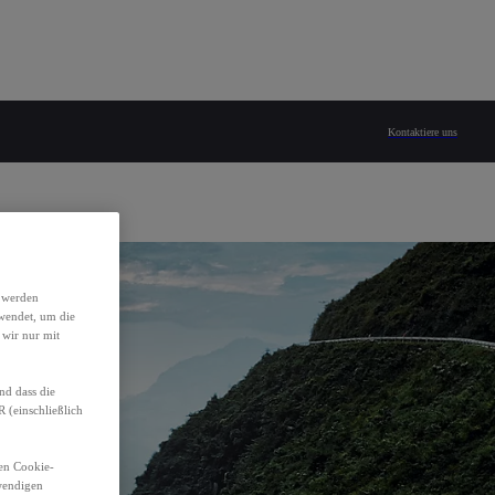
Kontaktiere uns
h werden
wendet, um die
 wir nur mit
nd dass die
(einschließlich
den Cookie-
twendigen