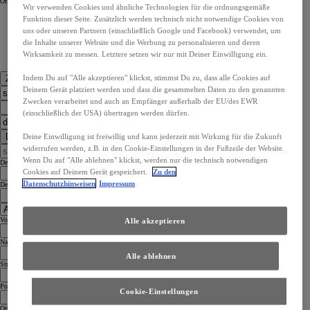
Öffnungszeiten
Öffnungszeiten
Wir verwenden Cookies und ähnliche Technologien für die ordnungsgemäße
Funktion dieser Seite. Zusätzlich werden technisch nicht notwendige Cookies von
uns oder unseren Partnern (einschließlich Google und Facebook) verwendet, um
die Inhalte unserer Website und die Werbung zu personalisieren und deren
Wirksamkeit zu messen. Letztere setzen wir nur mit Deiner Einwilligung ein.
Indem Du auf "Alle akzeptieren" klickst, stimmst Du zu, dass alle Cookies auf
Zu den Kontaktdaten
Deinem Gerät platziert werden und dass die gesammelten Daten zu den genannten
Zwecken verarbeitet und auch an Empfänger außerhalb der EU/des EWR
(einschließlich der USA) übertragen werden dürfen.
Dealer Finder
Deine Einwilligung ist freiwillig und kann jederzeit mit Wirkung für die Zukunft
widerrufen werden, z.B. in den Cookie-Einstellungen in der Fußzeile der Website.
Wenn Du auf "Alle ablehnen" klickst, werden nur die technisch notwendigen
Dealer Country
Cookies auf Deinem Gerät gespeichert.
Zu den
Datenschutzhinweisen
Impressum
Dealer Language
Vorname
Alle akzeptieren
Nachname
Alle ablehnen
Straße
Postleitzahl
Cookie-Einstellungen
Ort