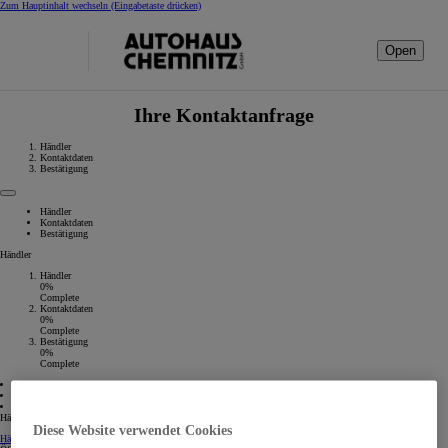
Zum Hauptinhalt wechseln
(Eingabetaste drücken)
Open
Ihre Kontaktanfrage
Händler
Kontaktdaten
Bestätigung
Händler
Kontaktdaten
Bestätigung
Händler
Händler
0%
Complete
Kontaktdaten
0%
Complete
Bestätigung
0%
Complete
01 Händler
02 Kontaktdaten
03 Bestätigung
Händler auswählen
Diese Website verwendet Cookies
Händler Kontaktangaben
Händler Kontaktangaben