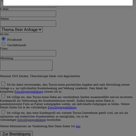
E-Mail
Telefon
Ich bin:
Privatkunde
Geschäftskunde
Firma
Mitteilung
Maximal 1024 Zeichen. Überschüssiger Inhalt wird abgeschnitten.
Ich bin damit einverstanden, dass Toyota meine persönlichen Angaben auch nach Abwicklung meiner
Anfrage u.a. zur individuellen Kundenberatung und Werbung verarbeitet. Dem Inhalt der
kompletten
Einwilligungserklärung
stimme ich zu.
Ich willige ein, dass Toyota meine Daten aus verschiedenen Quellen zusammenführt und ein erweitertes
Kundenprofil zur Verbesserung des Kundenerlebnisses erstellt. Zudem können meine Daten in
pseudonymisierter Form an Partner weitergegeben werden, um individuelle Zielgruppen zu bilden. Weitere
Details finden Sie in der vollständigen
Einwilligungserklärung
.
Ich willige ein, dass mein Kundenprofil mit weiteren Toyota-Unternehmen geteilt wird, um mir ein
optimiertes und einheitliches Kundenerlebnis zu ermöglichen, wie in der
vollständigen
Einwilligungserklärung
beschrieben.
Weitere Informationen zur Verarbeitung Ihrer Daten finden Sie
hier
.
Zur Bestätigung