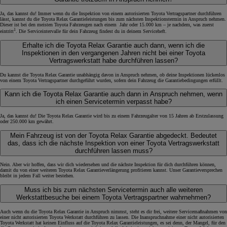
Ja, das kannst du! Immer wenn du die Inspektion von einem autorisierten Toyota Vertragspartner durchführen
lässt, kannst du die Toyota Relax Garantieleistungen bis zum nächsten Inspektionstermin in Anspruch nehmen.
Dieser ist bei den meisten Toyota Fahrzeugen nach einem Jahr oder 15.000 km – je nachdem, was zuerst
1
eintritt
. Die Serviceintervalle für dein Fahrzeug findest du in deinem Serviceheft.
Erhalte ich die Toyota Relax Garantie auch dann, wenn ich die
Inspektionen in den vergangenen Jahren nicht bei einer Toyota
Vertragswerkstatt habe durchführen lassen?
Du kannst die Toyota Relax Garantie unabhängig davon in Anspruch nehmen, ob deine Inspektionen lückenlos
von einem Toyota Vertragspartner durchgeführt wurden, sofern dein Fahrzeug die Garantiebedingungen erfüllt.
Kann ich die Toyota Relax Garantie auch dann in Anspruch nehmen, wenn
ich einen Servicetermin verpasst habe?
Ja, das kannst du! Die Toyota Relax Garantie wird bis zu einem Fahrzeugalter von 15 Jahren ab Erstzulassung
oder 250.000 km gewährt.
Mein Fahrzeug ist von der Toyota Relax Garantie abgedeckt. Bedeutet
das, dass ich die nächste Inspektion von einer Toyota Vertragswerkstatt
durchführen lassen muss?
Nein. Aber wir hoffen, dass wir dich wiedersehen und die nächste Inspektion für dich durchführen können,
damit du von einer weiteren Toyota Relax Garantieverlängerung profitieren kannst. Unser Garantieversprechen
bleibt in jedem Fall weiter bestehen.
Muss ich bis zum nächsten Servicetermin auch alle weiteren
Werkstattbesuche bei einem Toyota Vertragspartner wahrnehmen?
Auch wenn du die Toyota Relax Garantie in Anspruch nimmst, steht es dir frei, weitere Servicemaßnahmen von
einer nicht autorisierten Toyota Werkstatt durchführen zu lassen. Die Inanspruchnahme einer nicht autorisierten
Toyota Werkstatt hat keinen Einfluss auf die Toyota Relax Garantieleistungen, es sei denn, der Mangel, für den