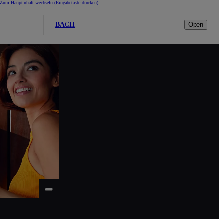
Zum Hauptinhalt wechseln
(Eingabetaste drücken)
BACH
Open