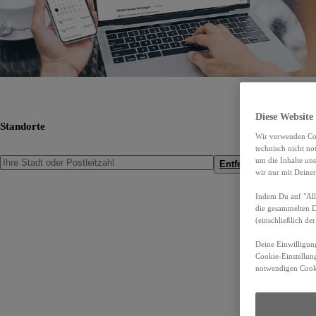
Diese Website
Standorte
Wir verwenden Coo
technisch nicht n
um die Inhalte un
Entfernung anzeigen
wir nur mit Deiner
Indem Du auf "Alle
die gesammelten 
(einschließlich d
Deine Einwilligung
Cookie-Einstellung
notwendigen Cooki