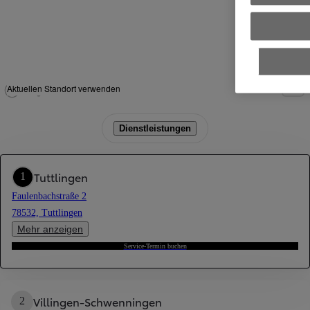
Aktuellen Standort verwenden
Dienstleistungen
Tuttlingen
1
Faulenbachstraße 2
78532, Tuttlingen
Mehr anzeigen
Service-Termin buchen
Villingen-Schwenningen
2