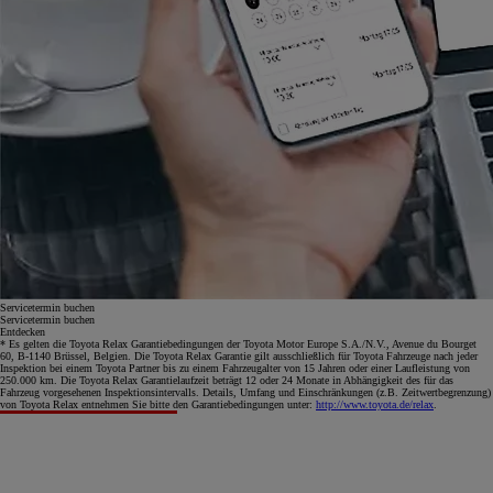
Servicetermin buchen
Servicetermin buchen
Entdecken
* Es gelten die Toyota Relax Garantiebedingungen der Toyota Motor Europe S.A./N.V., Avenue du Bourget
60, B-1140 Brüssel, Belgien. Die Toyota Relax Garantie gilt ausschließlich für Toyota Fahrzeuge nach jeder
Inspektion bei einem Toyota Partner bis zu einem Fahrzeugalter von 15 Jahren oder einer Laufleistung von
250.000 km. Die Toyota Relax Garantielaufzeit beträgt 12 oder 24 Monate in Abhängigkeit des für das
Fahrzeug vorgesehenen Inspektionsintervalls. Details, Umfang und Einschränkungen (z.B. Zeitwertbegrenzung)
von Toyota Relax entnehmen Sie bitte den Garantiebedingungen unter:
http://www.toyota.de/relax
.