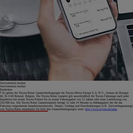
Servicetermin buchen
Servicetermin buchen
Entdecken
* Es gelten die Toyota Relax Garantiebedingungen der Toyota Motor Europe S.A./N.V., Avenue du Bourget
60, B-1140 Brüssel, Belgien. Die Toyota Relax Garantie gilt ausschließlich für Toyota Fahrzeuge nach jeder
Inspektion bei einem Toyota Partner bis zu einem Fahrzeugalter von 15 Jahren oder einer Laufleistung von
250.000 km. Die Toyota Relax Garantielaufzeit beträgt 12 oder 24 Monate in Abhängigkeit des für das
Fahrzeug vorgesehenen Inspektionsintervalls. Details, Umfang und Einschränkungen (z.B. Zeitwertbegrenzung)
von Toyota Relax entnehmen Sie bitte den Garantiebedingungen unter:
http://www.toyota.de/relax
.