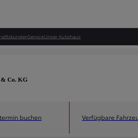
häftskunden
Service
Unser Autohaus
H & Co. KG
etermin buchen
Verfügbare Fahrze