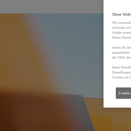
Diese Web
Wir verwende
technisch nic
Inhalte unser
Deiner Einwil
Indem Du auf 
gesammelten 
der USA) übe
Deine Einwill
Einstellungen
Cookies auf 
Cookie-