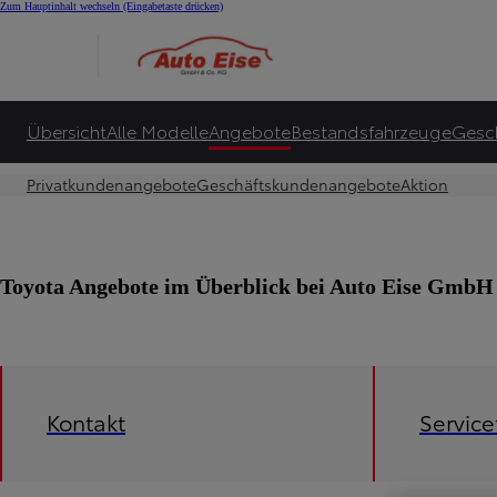
Zum Hauptinhalt wechseln
(Eingabetaste drücken)
Übersicht
Alle Modelle
Angebote
Bestandsfahrzeuge
Gesc
Privatkundenangebote
Geschäftskundenangebote
Aktion
Toyota Angebote im Überblick bei Auto Eise Gmb
Kontakt
Servic