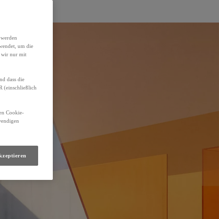
h werden
wendet, um die
 wir nur mit
nd dass die
(einschließlich
den Cookie-
twendigen
kzeptieren