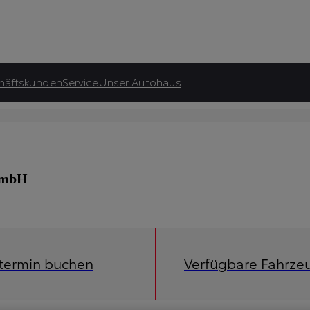
häftskunden
Service
Unser Autohaus
 GmbH
etermin buchen
Verfügbare Fahrze