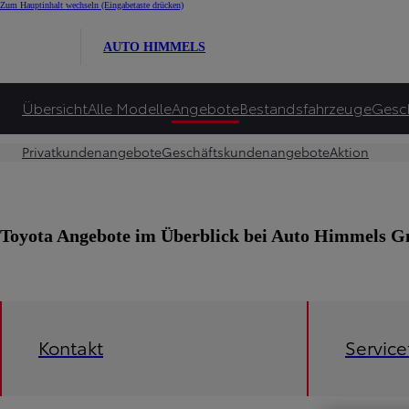
Zum Hauptinhalt wechseln
(Eingabetaste drücken)
AUTO HIMMELS
Übersicht
Alle Modelle
Angebote
Bestandsfahrzeuge
Gesc
Privatkundenangebote
Geschäftskundenangebote
Aktion
Toyota Angebote im Überblick bei Auto Himmels
Kontakt
Servic