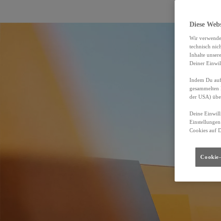
Diese Web
Wir verwende
technisch nic
Inhalte unser
Deiner Einwil
Indem Du auf 
gesammelten 
der USA) übe
Deine Einwill
Einstellungen
Cookies auf 
Cookie-