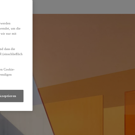
h werden
wendet, um die
 wir nur mit
nd dass die
(einschließlich
den Cookie-
twendigen
kzeptieren