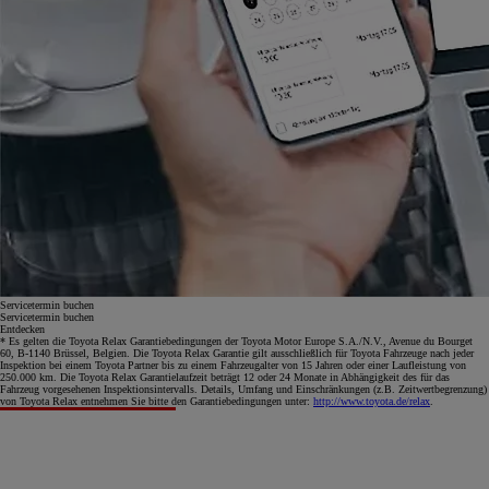
Servicetermin buchen
Servicetermin buchen
Entdecken
* Es gelten die Toyota Relax Garantiebedingungen der Toyota Motor Europe S.A./N.V., Avenue du Bourget
60, B-1140 Brüssel, Belgien. Die Toyota Relax Garantie gilt ausschließlich für Toyota Fahrzeuge nach jeder
Inspektion bei einem Toyota Partner bis zu einem Fahrzeugalter von 15 Jahren oder einer Laufleistung von
250.000 km. Die Toyota Relax Garantielaufzeit beträgt 12 oder 24 Monate in Abhängigkeit des für das
Fahrzeug vorgesehenen Inspektionsintervalls. Details, Umfang und Einschränkungen (z.B. Zeitwertbegrenzung)
von Toyota Relax entnehmen Sie bitte den Garantiebedingungen unter:
http://www.toyota.de/relax
.