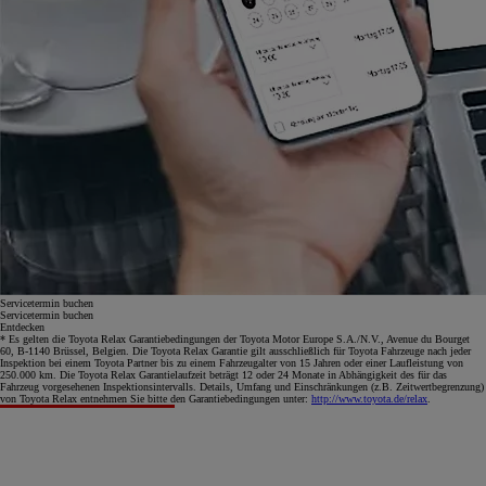
Servicetermin buchen
Servicetermin buchen
Entdecken
* Es gelten die Toyota Relax Garantiebedingungen der Toyota Motor Europe S.A./N.V., Avenue du Bourget
60, B-1140 Brüssel, Belgien. Die Toyota Relax Garantie gilt ausschließlich für Toyota Fahrzeuge nach jeder
Inspektion bei einem Toyota Partner bis zu einem Fahrzeugalter von 15 Jahren oder einer Laufleistung von
250.000 km. Die Toyota Relax Garantielaufzeit beträgt 12 oder 24 Monate in Abhängigkeit des für das
Fahrzeug vorgesehenen Inspektionsintervalls. Details, Umfang und Einschränkungen (z.B. Zeitwertbegrenzung)
von Toyota Relax entnehmen Sie bitte den Garantiebedingungen unter:
http://www.toyota.de/relax
.