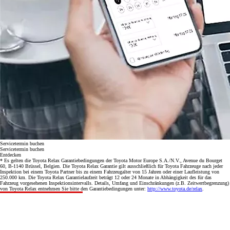
Servicetermin buchen
Servicetermin buchen
Entdecken
* Es gelten die Toyota Relax Garantiebedingungen der Toyota Motor Europe S.A./N.V., Avenue du Bourget
60, B-1140 Brüssel, Belgien. Die Toyota Relax Garantie gilt ausschließlich für Toyota Fahrzeuge nach jeder
Inspektion bei einem Toyota Partner bis zu einem Fahrzeugalter von 15 Jahren oder einer Laufleistung von
250.000 km. Die Toyota Relax Garantielaufzeit beträgt 12 oder 24 Monate in Abhängigkeit des für das
Fahrzeug vorgesehenen Inspektionsintervalls. Details, Umfang und Einschränkungen (z.B. Zeitwertbegrenzung)
von Toyota Relax entnehmen Sie bitte den Garantiebedingungen unter:
http://www.toyota.de/relax
.