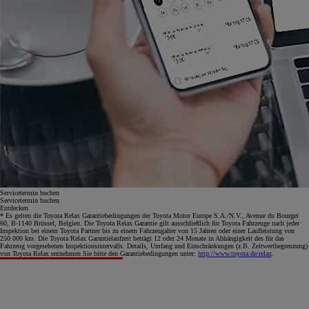
Servicetermin buchen
Servicetermin buchen
Entdecken
* Es gelten die Toyota Relax Garantiebedingungen der Toyota Motor Europe S.A./N.V., Avenue du Bourget
60, B-1140 Brüssel, Belgien. Die Toyota Relax Garantie gilt ausschließlich für Toyota Fahrzeuge nach jeder
Inspektion bei einem Toyota Partner bis zu einem Fahrzeugalter von 15 Jahren oder einer Laufleistung von
250.000 km. Die Toyota Relax Garantielaufzeit beträgt 12 oder 24 Monate in Abhängigkeit des für das
Fahrzeug vorgesehenen Inspektionsintervalls. Details, Umfang und Einschränkungen (z.B. Zeitwertbegrenzung)
von Toyota Relax entnehmen Sie bitte den Garantiebedingungen unter:
http://www.toyota.de/relax
.