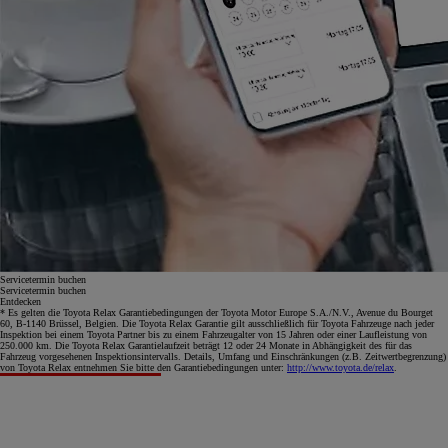
Servicetermin buchen
Servicetermin buchen
Entdecken
* Es gelten die Toyota Relax Garantiebedingungen der Toyota Motor Europe S.A./N.V., Avenue du Bourget
60, B-1140 Brüssel, Belgien. Die Toyota Relax Garantie gilt ausschließlich für Toyota Fahrzeuge nach jeder
Inspektion bei einem Toyota Partner bis zu einem Fahrzeugalter von 15 Jahren oder einer Laufleistung von
250.000 km. Die Toyota Relax Garantielaufzeit beträgt 12 oder 24 Monate in Abhängigkeit des für das
Fahrzeug vorgesehenen Inspektionsintervalls. Details, Umfang und Einschränkungen (z.B. Zeitwertbegrenzung)
von Toyota Relax entnehmen Sie bitte den Garantiebedingungen unter:
http://www.toyota.de/relax
.