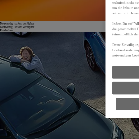
technisch nicht n
um die Inhalte un
wir nur mit Deiner
Indem Du auf "Alle
Neuwertig, sofort verfügbar
Neuwertig, sofort verfügbar
die gesammelten 
Entdecken
(einschließlich d
Deine Einwilligung
Cookie-Einstellung
notwendigen Cooki