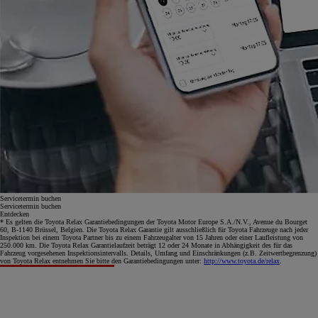
Servicetermin buchen
Servicetermin buchen
Entdecken
* Es gelten die Toyota Relax Garantiebedingungen der Toyota Motor Europe S.A./N.V., Avenue du Bourget
60, B-1140 Brüssel, Belgien. Die Toyota Relax Garantie gilt ausschließlich für Toyota Fahrzeuge nach jeder
Inspektion bei einem Toyota Partner bis zu einem Fahrzeugalter von 15 Jahren oder einer Laufleistung von
250.000 km. Die Toyota Relax Garantielaufzeit beträgt 12 oder 24 Monate in Abhängigkeit des für das
Fahrzeug vorgesehenen Inspektionsintervalls. Details, Umfang und Einschränkungen (z.B. Zeitwertbegrenzung)
von Toyota Relax entnehmen Sie bitte den Garantiebedingungen unter:
http://www.toyota.de/relax
.