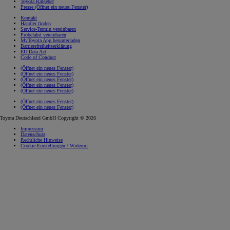
Toyota Ratgeber
Presse
(Öffnet ein neues Fenster)
Kontakt
Händler finden
Service-Termin vereinbaren
Probefahrt vereinbaren
MyToyota App herunterladen
Barrierefreiheitserklärung
EU Data Act
Code of Conduct
(Öffnet ein neues Fenster)
(Öffnet ein neues Fenster)
(Öffnet ein neues Fenster)
(Öffnet ein neues Fenster)
(Öffnet ein neues Fenster)
(Öffnet ein neues Fenster)
(Öffnet ein neues Fenster)
Toyota Deutschland GmbH Copyright © 2026
Impressum
Datenschutz
Rechtliche Hinweise
Cookie-Einstellungen / Widerruf