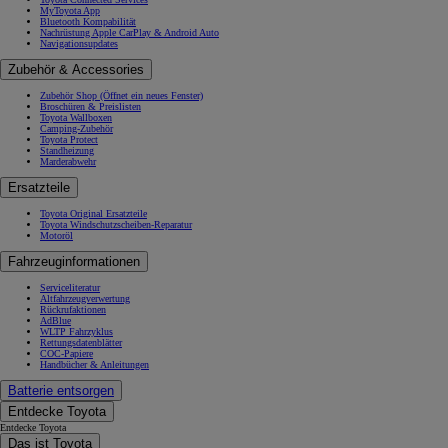
MyToyota App
Bluetooth Kompabilität
Nachrüstung Apple CarPlay & Android Auto
Navigationsupdates
Zubehör & Accessories
Zubehör Shop
(Öffnet ein neues Fenster)
Broschüren & Preislisten
Toyota Wallboxen
Camping-Zubehör
Toyota Protect
Standheizung
Marderabwehr
Ersatzteile
Toyota Original Ersatzteile
Toyota Windschutzscheiben-Reparatur
Motoröl
Fahrzeuginformationen
Serviceliteratur
Altfahrzeugverwertung
Rückrufaktionen
AdBlue
WLTP Fahrzyklus
Rettungsdatenblätter
COC-Papiere
Handbücher & Anleitungen
Batterie entsorgen
Entdecke Toyota
Entdecke Toyota
Das ist Toyota