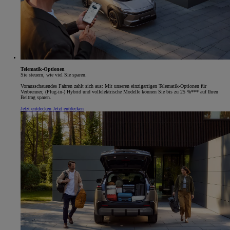
Telematik-Optionen
Sie steuern, wie viel Sie sparen.
Vorausschauendes Fahren zahlt sich aus: Mit unseren einzigartigen Telematik-Optionen für
Verbrenner, (Plug-in-) Hybrid und vollelektrische Modelle können Sie bis zu 25 %*** auf Ihren
Beitrag sparen.
Jetzt entdecken
Jetzt entdecken