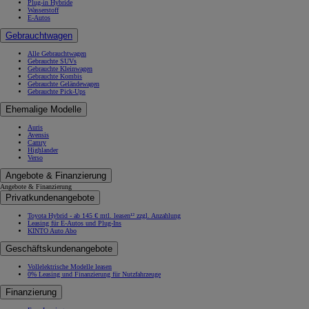
Plug-in Hybride
Wasserstoff
E-Autos
Gebrauchtwagen
Alle Gebrauchtwagen
Gebrauchte SUVs
Gebrauchte Kleinwagen
Gebrauchte Kombis
Gebrauchte Geländewagen
Gebrauchte Pick-Ups
Ehemalige Modelle
Auris
Avensis
Camry
Highlander
Verso
Angebote & Finanzierung
Angebote & Finanzierung
Privatkundenangebote
Toyota Hybrid - ab 145 € mtl. leasen¹² zzgl. Anzahlung
Leasing für E-Autos und Plug-Ins
KINTO Auto Abo
Geschäftskundenangebote
Vollelektrische Modelle leasen
0% Leasing und Finanzierung für Nutzfahrzeuge
Finanzierung