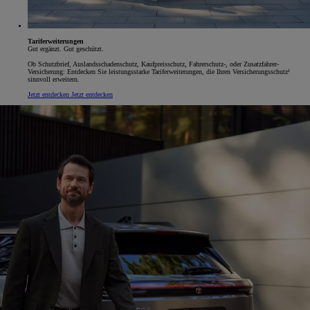
Tariferweiterungen
Gut ergänzt. Gut geschützt.
Ob Schutzbrief, Auslandsschadenschutz, Kaufpreisschutz, Fahrerschutz-, oder Zusatzfahrer-
Versicherung: Entdecken Sie leistungsstarke Tariferweiterungen, die Ihren Versicherungsschutz¹
sinnvoll erweitern.
Jetzt entdecken
Jetzt entdecken