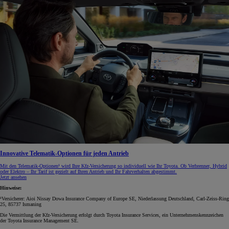
Innovative Telematik-Optionen für jeden Antrieb
Mit den Telematik-Optionen¹ wird Ihre Kfz‑Versicherung so individuell wie Ihr Toyota. Ob Verbrenner, Hybrid
oder Elektro – Ihr Tarif ist gezielt auf Ihren Antrieb und Ihr Fahrverhalten abgestimmt.
Jetzt ansehen
Hinweise:
¹Versicherer: Aioi Nissay Dowa Insurance Company of Europe SE, Niederlassung Deutschland, Carl-Zeiss-Ring
25, 85737 Ismaning
Die Vermittlung der Kfz-Versicherung erfolgt durch Toyota Insurance Services, ein Unternehmenskennzeichen
der Toyota Insurance Management SE.