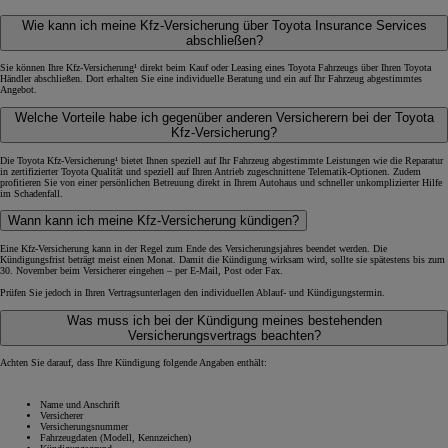
Wie kann ich meine Kfz-Versicherung über Toyota Insurance Services
abschließen?
Sie können Ihre Kfz-Versicherung¹ direkt beim Kauf oder Leasing eines Toyota Fahrzeugs über Ihren Toyota
Händler abschließen. Dort erhalten Sie eine individuelle Beratung und ein auf Ihr Fahrzeug abgestimmtes
Angebot.
Welche Vorteile habe ich gegenüber anderen Versicherern bei der Toyota
Kfz-Versicherung?
Die Toyota Kfz-Versicherung¹ bietet Ihnen speziell auf Ihr Fahrzeug abgestimmte Leistungen wie die Reparatur
in zertifizierter Toyota Qualität und speziell auf Ihren Antrieb zugeschnittene Telematik-Optionen. Zudem
profitieren Sie von einer persönlichen Betreuung direkt in Ihrem Autohaus und schneller unkomplizierter Hilfe
im Schadenfall.
Wann kann ich meine Kfz-Versicherung kündigen?
Eine Kfz-Versicherung kann in der Regel zum Ende des Versicherungsjahres beendet werden. Die
Kündigungsfrist beträgt meist einen Monat. Damit die Kündigung wirksam wird, sollte sie spätestens bis zum
30. November beim Versicherer eingehen – per E-Mail, Post oder Fax.
Prüfen Sie jedoch in Ihren Vertragsunterlagen den individuellen Ablauf- und Kündigungstermin.
Was muss ich bei der Kündigung meines bestehenden
Versicherungsvertrags beachten?
Achten Sie darauf, dass Ihre Kündigung folgende Angaben enthält:
Name und Anschrift
Versicherer
Versicherungsnummer
Fahrzeugdaten (Modell, Kennzeichen)