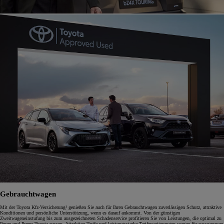
Gebrauchtwagen
Mit der Toyota Kfz-Versicherung¹ genießen Sie auch für Ihren Gebrauchtwagen zuverlässigen Schutz, attraktive
Konditionen und persönliche Unterstützung, wenn es darauf ankommt. Von der günstigen
Zweitwageneinstufung bis zum ausgezeichneten Schadenservice profitieren Sie von Leistungen, die optimal zu
Ihnen und Ihrem Toyota passen. Attraktive Tarife und leistungsstarke Tariferweiterungen sorgen für passgenauen