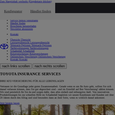
Zum Hauptinhalt wechseln
(Eingabetaste drücken)
Schnellzugriff
Klicken um das Reach-Out-Menü zu schließen
Konfigurator
Händler finden
Schnellzugriff
Probefahrt vereinbaren
Service-Termin vereinbaren
Händler finden
Broschüren herunterladen
Newsletter abonnieren
Kontakt
Übersicht
Übersicht
Leistungsübersicht
Leistungsübersicht
Telematik-Optionen
Telematik-Optionen
Tariferweiterungen
Tariferweiterungen
Schadenfall
Schadenfall
Reiseversicherung
Reiseversicherung
Onlineschutz Versicherung
Onlineschutz Versicherung
Kontakt
Kontakt
nach links scrollen
nach rechts scrollen
TOYOTA INSURANCE SERVICES
IHRE KFZ-VERSICHERUNG FÜR ALLE LEBENSLAGEN
Vertrauen ist die Grundlage jeder guten Zusammenarbeit. Gerade wenn es um Ihr Auto geht, sollten Sie sich
darauf verlassen können, dass Sie gut abgesichert sind - und im Ernstfall auf Ihre Versicherung¹ zählen können.
Wir sind persönlich für Sie da und sorgen dafür, dass alles einfach und reibungslos läuft. Von innovativen
Produktlösungen bis zur schnellen Hilfe im Schadenfall begleiten wir unsere Kundinnen und Kunden seit über
20 Jahren durch den Alltag und sind besonders dann an ihrer Seite, wenn es wirklich darauf ankommt.
Jetzt beraten lassen