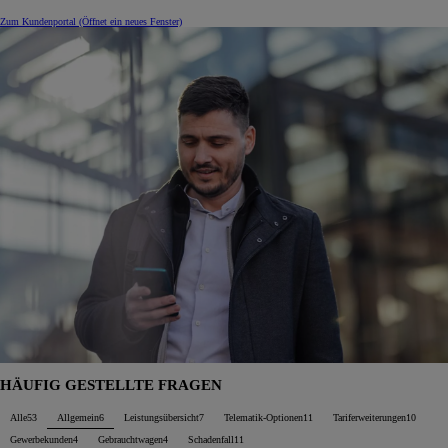
Zum Kundenportal
(Öffnet ein neues Fenster)
HÄUFIG GESTELLTE FRAGEN
Alle
53
Allgemein
6
Leistungsübersicht
7
Telematik-Optionen
11
Tariferweiterungen
10
Gewerbekunden
4
Gebrauchtwagen
4
Schadenfall
11