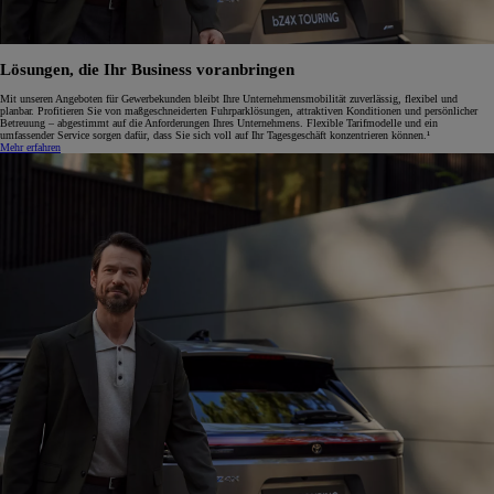
Lösungen, die Ihr Business voranbringen
Mit unseren Angeboten für Gewerbekunden bleibt Ihre Unternehmensmobilität zuverlässig, flexibel und
planbar. Profitieren Sie von maßgeschneiderten Fuhrparklösungen, attraktiven Konditionen und persönlicher
Betreuung – abgestimmt auf die Anforderungen Ihres Unternehmens. Flexible Tarifmodelle und ein
umfassender Service sorgen dafür, dass Sie sich voll auf Ihr Tagesgeschäft konzentrieren können.¹
Mehr erfahren