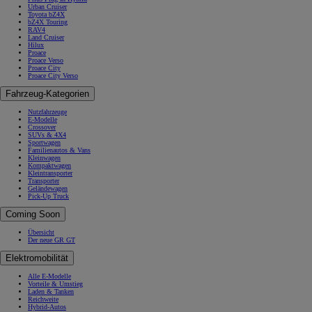
Urban Cruiser
Toyota bZ4X
bZ4X Touring
RAV4
Land Cruiser
Hilux
Proace
Proace Verso
Proace City
Proace City Verso
Fahrzeug-Kategorien
Nutzfahrzeuge
E-Modelle
Crossover
SUVs & 4X4
Sportwagen
Familienautos & Vans
Kleinwagen
Kompaktwagen
Kleintransporter
Transporter
Geländewagen
Pick-Up Truck
Coming Soon
Übersicht
Der neue GR GT
Elektromobilität
Alle E-Modelle
Vorteile & Umstieg
Laden & Tanken
Reichweite
Hybrid-Autos