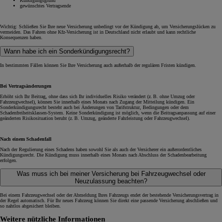
Kündigungsgrund
gewünschtes Vertragsende
Wichtig: Schließen Sie Ihre neue Versicherung unbedingt vor der Kündigung ab, um Versicherungslücken zu
vermeiden. Das Fahren ohne Kfz-Versicherung ist in Deutschland nicht erlaubt und kann rechtliche
Konsequenzen haben.
Wann habe ich ein Sonderkündigungsrecht?
In bestimmten Fällen können Sie Ihre Versicherung auch außerhalb der regulären Fristen kündigen.
Bei Vertragsänderungen
Erhöht sich Ihr Beitrag, ohne dass sich Ihr individuelles Risiko verändert (z. B. ohne Umzug oder
Fahrzeugwechsel), können Sie innerhalb eines Monats nach Zugang der Mitteilung kündigen. Ein
Sonderkündigungsrecht besteht auch bei Änderungen von Tarifstruktur, Bedingungen oder dem
Schadenfreiheitsklassen-System. Keine Sonderkündigung ist möglich, wenn die Beitragsanpassung auf einer
geänderten Risikosituation beruht (z. B. Umzug, geänderte Fahrleistung oder Fahrzeugwechsel).
Nach einem Schadenfall
Nach der Regulierung eines Schadens haben sowohl Sie als auch der Versicherer ein außerordentliches
Kündigungsrecht. Die Kündigung muss innerhalb eines Monats nach Abschluss der Schadenbearbeitung
erfolgen.
Was muss ich bei meiner Versicherung bei Fahrzeugwechsel oder
Neuzulassung beachten?
Bei einem Fahrzeugwechsel oder der Abmeldung Ihres Fahrzeugs endet der bestehende Versicherungsvertrag in
der Regel automatisch. Für Ihr neues Fahrzeug können Sie direkt eine passende Versicherung abschließen und
so nahtlos abgesichert bleiben.
Weitere nützliche Informationen