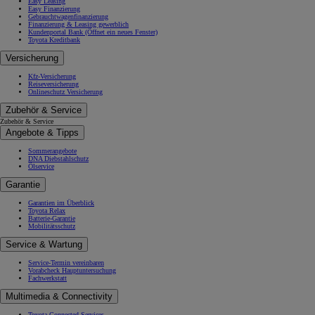
Easy Leasing
Easy Finanzierung
Gebrauchtwagenfinanzierung
Finanzierung & Leasing gewerblich
Kundenportal Bank
(Öffnet ein neues Fenster)
Toyota Kreditbank
Versicherung
Kfz-Versicherung
Reiseversicherung
Onlineschutz Versicherung
Zubehör & Service
Zubehör & Service
Angebote & Tipps
Sommerangebote
DNA Diebstahlschutz
Ölservice
Garantie
Garantien im Überblick
Toyota Relax
Batterie-Garantie
Mobilitätsschutz
Service & Wartung
Service-Termin vereinbaren
Vorabcheck Hauptuntersuchung
Fachwerkstatt
Multimedia & Connectivity
Toyota Connected Services