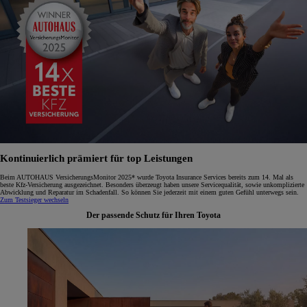
Kontinuierlich prämiert für top Leistungen
Beim AUTOHAUS VersicherungsMonitor 2025* wurde Toyota Insurance Services bereits zum 14. Mal als
beste Kfz-Versicherung ausgezeichnet. Besonders überzeugt haben unsere Servicequalität, sowie unkomplizierte
Abwicklung und Reparatur im Schadenfall. So können Sie jederzeit mit einem guten Gefühl unterwegs sein.
Zum Testsieger wechseln
Der passende Schutz für Ihren Toyota