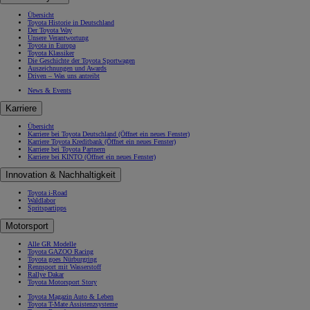
Übersicht
Toyota Historie in Deutschland
Der Toyota Way
Unsere Verantwortung
Toyota in Europa
Toyota Klassiker
Die Geschichte der Toyota Sportwagen
Auszeichnungen und Awards
Driven – Was uns antreibt
News & Events
Karriere
Übersicht
Karriere bei Toyota Deutschland
(Öffnet ein neues Fenster)
Karriere Toyota Kreditbank
(Öffnet ein neues Fenster)
Karriere bei Toyota Partnern
Karriere bei KINTO
(Öffnet ein neues Fenster)
Innovation & Nachhaltigkeit
Toyota i-Road
Waldlabor
Spritspartipps
Motorsport
Alle GR Modelle
Toyota GAZOO Racing
Toyota goes Nürburgring
Rennsport mit Wasserstoff
Rallye Dakar
Toyota Motorsport Story
Toyota Magazin Auto & Leben
Toyota T-Mate Assistenzsysteme