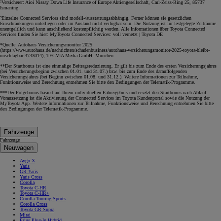
²Versicherer: Aioi Nissay Dowa Life Insurance of Europe Aktiengesellschaft, Carl-Zeiss-Ring 25, 85737
Ismaning
³Einzelne Connected Services sind modell-/ausstattungsabhängig. Ferner können sie gesetzlichen
Einschränkungen unterliegen oder im Ausland nicht verfügbar sein. Die Nutzung ist für festgelegte Zeiträume
unentgeltlich und kann anschließend kostenpflichtig werden. Alle Informationen über Toyota Connected
Services finden Sie hier: MyToyota Connected Services: voll vernetzt | Toyota DE
*Quelle: Autohaus Versicherungsmonitor 2025
(https://www.autohaus.de/nachrichten/schadenbusiness/autohaus-versicherungsmonitor-2025-toyota-bleibt-
unschlagbar-3733014); TECVIA Media GmbH, München
**Der Startbonus ist eine einmalige Beitragsreduzierung. Er gilt bis zum Ende des ersten Versicherungsjahres
(bei Versicherungsbeginn zwischen 01.01. und 31.07.) bzw. bis zum Ende des darauffolgenden
Versicherungsjahres (bei Beginn zwischen 01.08. und 31.12.). Weitere Informationen zur Teilnahme,
Funktionsweise und Berechnung entnehmen Sie bitte den Bedingungen der Telematik-Programme.
***Der Folgebonus basiert auf Ihrem individuellen Fahrergebnis und ersetzt den Startbonus nach Ablauf.
Voraussetzung ist die Aktivierung der Connected Services im Toyota Kundenportal sowie die Nutzung der
MyToyota App. Weitere Informationen zur Teilnahme, Funktionsweise und Berechnung entnehmen Sie bitte
den Bedingungen der Telematik-Programme.
Fahrzeuge
Fahrzeuge
Neuwagen
Aygo X
Yaris
GR Yaris
Yaris Cross
Corolla
Toyota C-HR
Toyota C-HR+
Corolla Touring Sports
Corolla Cross
Toyota GR Supra
Mirai
Prius Plug-In Hybrid