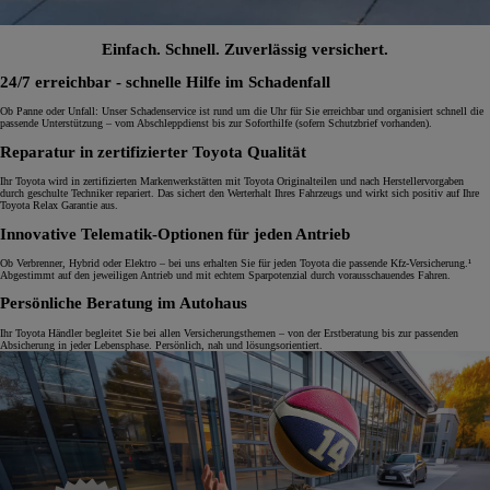
Einfach. Schnell. Zuverlässig versichert.
24/7 erreichbar - schnelle Hilfe im Schadenfall
Ob Panne oder Unfall: Unser Schadenservice ist rund um die Uhr für Sie erreichbar und organisiert schnell die
passende Unterstützung – vom Abschleppdienst bis zur Soforthilfe (sofern Schutzbrief vorhanden).
Reparatur in zertifizierter Toyota Qualität
Ihr Toyota wird in zertifizierten Markenwerkstätten mit Toyota Originalteilen und nach Herstellervorgaben
durch geschulte Techniker repariert. Das sichert den Werterhalt Ihres Fahrzeugs und wirkt sich positiv auf Ihre
Toyota Relax Garantie aus.
Innovative Telematik-Optionen für jeden Antrieb
Ob Verbrenner, Hybrid oder Elektro – bei uns erhalten Sie für jeden Toyota die passende Kfz-Versicherung.¹
Abgestimmt auf den jeweiligen Antrieb und mit echtem Sparpotenzial durch vorausschauendes Fahren.
Persönliche Beratung im Autohaus
Ihr Toyota Händler begleitet Sie bei allen Versicherungsthemen – von der Erstberatung bis zur passenden
Absicherung in jeder Lebensphase. Persönlich, nah und lösungsorientiert.