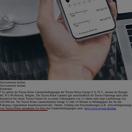
Servicetermin buchen
Servicetermin buchen
Entdecken
* Es gelten die Toyota Relax Garantiebedingungen der Toyota Motor Europe S.A./N.V., Avenue du Bourget
60, B-1140 Brüssel, Belgien. Die Toyota Relax Garantie gilt ausschließlich für Toyota Fahrzeuge nach jeder
Inspektion bei einem Toyota Partner bis zu einem Fahrzeugalter von 15 Jahren oder einer Laufleistung von
250.000 km. Die Toyota Relax Garantielaufzeit beträgt 12 oder 24 Monate in Abhängigkeit des für das
Fahrzeug vorgesehenen Inspektionsintervalls. Details, Umfang und Einschränkungen (z.B. Zeitwertbegrenzung)
von Toyota Relax entnehmen Sie bitte den Garantiebedingungen unter:
http://www.toyota.de/relax
.