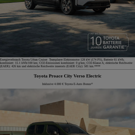
Energieverbrauch Toyota Urban Cruiser Teamplayer Elektromotor 128 kW (174 PS), Batterie 61 kWh;
kombiniert: 15.1 kWh/100 km; CO2-Emissionen kombiniert: 0 g/km; CO2-Klasse A; elektrische Reichweite
(EAER): 426 km und elektrische Reichweite innerorts (EAER City): 581 km.****
Toyota Proace City Verso Electric
Inklusive 4.000 € Toyota E-Auto Bonus¹²