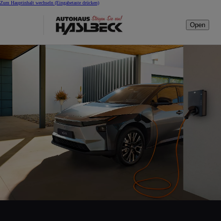
Zum Hauptinhalt wechseln
(Eingabetaste drücken)
Open