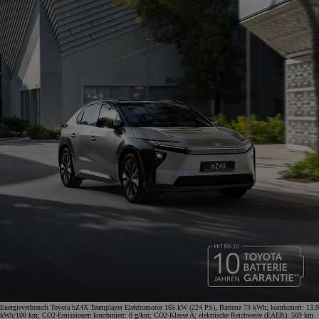
Energieverbrauch Toyota bZ4X Teamplayer Elektromotor 165 kW (224 PS), Batterie 73 kWh; kombiniert: 13.9
kWh/100 km; CO2-Emissionen kombiniert: 0 g/km; CO2-Klasse A; elektrische Reichweite (EAER): 569 km