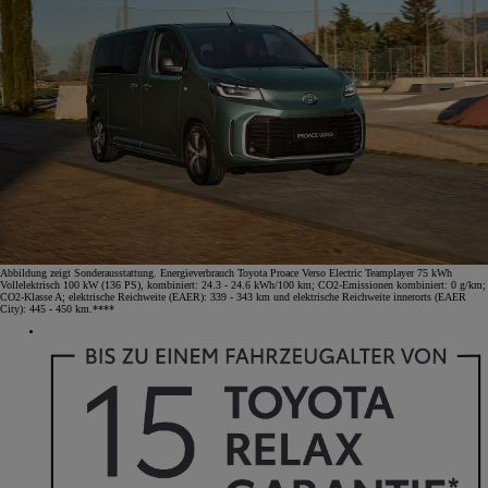
Abbildung zeigt Sonderausstattung. Energieverbrauch Toyota Proace Verso Electric Teamplayer 75 kWh
Vollelektrisch 100 kW (136 PS), kombiniert: 24.3 - 24.6 kWh/100 km; CO2-Emissionen kombiniert: 0 g/km;
CO2-Klasse A; elektrische Reichweite (EAER): 339 - 343 km und elektrische Reichweite innerorts (EAER
City): 445 - 450 km.****