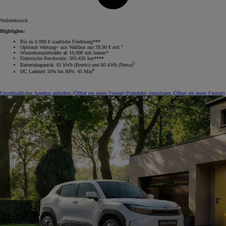
Vollelektrisch
Highlights:
Bis zu 6.000 € staatliche Förderung***
Optional Wartung+ mit Wallbox nur 39,90 € mtl.⁷
Winterkompletträder ab 19,90€ mtl leasen¹⁵
Elektrische Reichweite: 395-426 km****
5
Batteriekapazität: 61 kWh (Brutto) und 60 kWh (Netto)
6
DC Ladezeit 10% bis 80%: 45 Min
Unverbindliches Angebot anfordern
(Öffnet ein neues Fenster)
Probefahrt vereinbaren
(Öffnet ein neues Fenster)