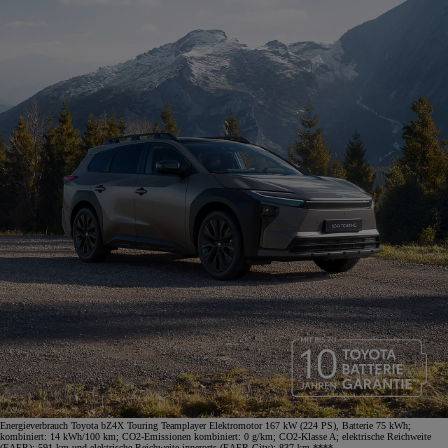
Energieverbrauch Toyota bZ4X Touring Teamplayer Elektromotor 167 kW (224 PS), Batterie 75 kWh;
kombiniert: 14 kWh/100 km; CO2-Emissionen kombiniert: 0 g/km; CO2-Klasse A; elektrische Reichweite
(EAER): 591 km und elektrische Reichweite innerorts (EAER City): 837 km.****