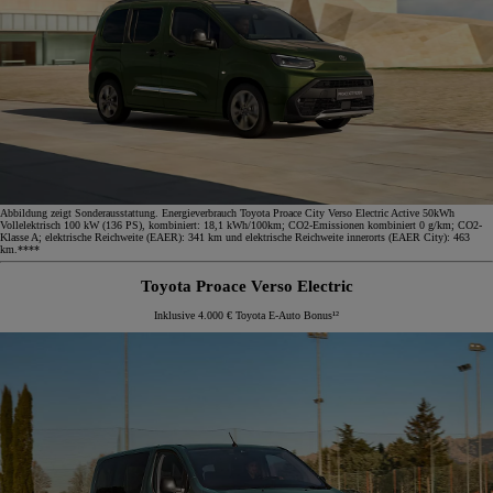
Abbildung zeigt Sonderausstattung. Energieverbrauch Toyota Proace City Verso Electric Active 50kWh
Vollelektrisch 100 kW (136 PS), kombiniert: 18,1 kWh/100km; CO2-Emissionen kombiniert 0 g/km; CO2-
Klasse A; elektrische Reichweite (EAER): 341 km und elektrische Reichweite innerorts (EAER City): 463
km.****
Toyota Proace Verso Electric
Inklusive 4.000 € Toyota E-Auto Bonus¹²