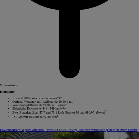
Vollelektrisch
Highlights:
Bis zu 6.000 € staatliche Förderung***
Optional Wartung+ mit Wallbox nur 39,90 € mtl.⁷
Winterkompletträder ab 29,90€ mtl leasen¹⁵
Elektrische Reichweite: 444 - 569 km****
5
Zwei Batteriegrößen: 57,7 und 73,1 kWh (Brutto) 54 und 69 kWh (Netto)
6
DC Ladezeit 10% bis 80%: 30 Min
Unverbindliches Angebot anfordern
(Öffnet ein neues Fenster)
Probefahrt vereinbaren
(Öffnet ein neues Fenster)