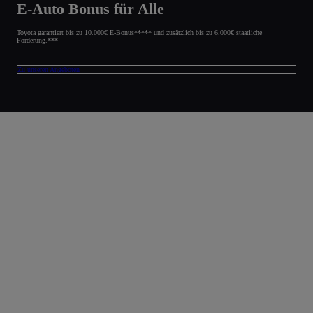
E-Auto Bonus für Alle
Toyota garantiert bis zu 10.000€ E-Bonus***** und zusätzlich bis zu 6.000€ staatliche
Förderung.***
Zu unseren Angeboten