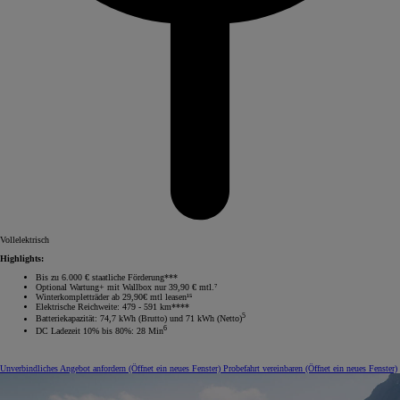
Vollelektrisch
Highlights:
Bis zu 6.000 € staatliche Förderung***
Optional Wartung+ mit Wallbox nur 39,90 € mtl.⁷
Winterkompletträder ab 29,90€ mtl leasen¹⁵
Elektrische Reichweite: 479 - 591 km****
5
Batteriekapazität: 74,7 kWh (Brutto) und 71 kWh (Netto)
6
DC Ladezeit 10% bis 80%: 28 Min
Unverbindliches Angebot anfordern
(Öffnet ein neues Fenster)
Probefahrt vereinbaren
(Öffnet ein neues Fenster)