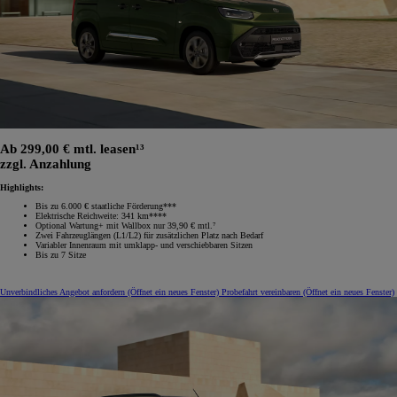
Ab 299,00 € mtl. leasen¹³
zzgl. Anzahlung
Highlights:
Bis zu 6.000 € staatliche Förderung***
Elektrische Reichweite: 341 km****
Optional Wartung+ mit Wallbox nur 39,90 € mtl.⁷
Zwei Fahrzeuglängen (L1/L2) für zusätzlichen Platz nach Bedarf
Variabler Innenraum mit umklapp‑ und verschiebbaren Sitzen
Bis zu 7 Sitze
Unverbindliches Angebot anfordern
(Öffnet ein neues Fenster)
Probefahrt vereinbaren
(Öffnet ein neues Fenster)