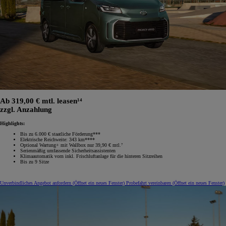
Ab 319,00 € mtl. leasen¹⁴
zzgl. Anzahlung
Highlights:
Bis zu 6.000 € staatliche Förderung***
Elektrische Reichweite: 343 km****
Optional Wartung+ mit Wallbox nur 39,90 € mtl.⁷
Serienmäßig umfassende Sicherheitsassistenten
Klimaautomatik vorn inkl. Frischluftanlage für die hinteren Sitzreihen
Bis zu 9 Sitze
Unverbindliches Angebot anfordern
(Öffnet ein neues Fenster)
Probefahrt vereinbaren
(Öffnet ein neues Fenster)