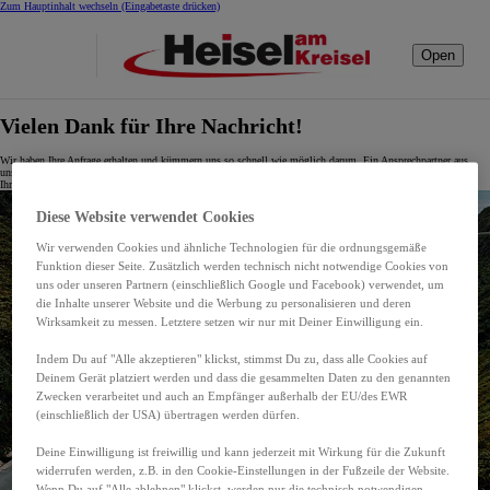
Zum Hauptinhalt wechseln
(Eingabetaste drücken)
Open
Vielen Dank für Ihre Nachricht!
Wir haben Ihre Anfrage erhalten und kümmern uns so schnell wie möglich darum. Ein Ansprechpartner aus
unserem Team meldet sich in Kürze bei Ihnen.
Ihr Autohaus Heisel GmbH Team.
Diese Website verwendet Cookies
Wir verwenden Cookies und ähnliche Technologien für die ordnungsgemäße
Funktion dieser Seite. Zusätzlich werden technisch nicht notwendige Cookies von
uns oder unseren Partnern (einschließlich Google und Facebook) verwendet, um
die Inhalte unserer Website und die Werbung zu personalisieren und deren
Wirksamkeit zu messen. Letztere setzen wir nur mit Deiner Einwilligung ein.
Indem Du auf "Alle akzeptieren" klickst, stimmst Du zu, dass alle Cookies auf
Deinem Gerät platziert werden und dass die gesammelten Daten zu den genannten
Zwecken verarbeitet und auch an Empfänger außerhalb der EU/des EWR
(einschließlich der USA) übertragen werden dürfen.
Deine Einwilligung ist freiwillig und kann jederzeit mit Wirkung für die Zukunft
widerrufen werden, z.B. in den Cookie-Einstellungen in der Fußzeile der Website.
Wenn Du auf "Alle ablehnen" klickst, werden nur die technisch notwendigen