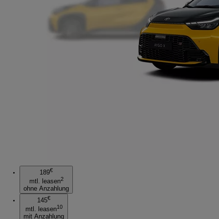
€
189
2
mtl. leasen
ohne Anzahlung
€
145
10
mtl. leasen
mit Anzahlung