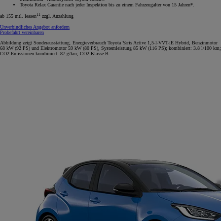
Toyota Relax Garantie nach jeder Inspektion bis zu einem Fahrzeugalter von 15 Jahren*.
11
ab 155 mtl. leasen
zzgl. Anzahlung
Unverbindliches Angebot anfordern
Probefahrt vereinbaren
Abbildung zeigt Sonderausstattung. Energieverbrauch Toyota Yaris Active 1,5-l-VVT-iE Hybrid, Benzinmotor
68 kW (92 PS) und Elektromotor 59 kW (80 PS), Systemleistung 85 kW (116 PS); kombiniert: 3.8 l/100 km;
CO2-Emissionen kombiniert: 87 g/km; CO2-Klasse B.