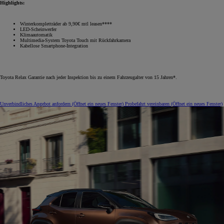
Highlights:
Winterkompletträder ab 9,90€ mtl leasen****
LED-Scheinwerfer
Klimaautomatik
Multimedia-System Toyota Touch mit Rückfahrkamera
Kabellose Smartphone-Integration
Toyota Relax Garantie nach jeder Inspektion bis zu einem Fahrzeugalter von 15 Jahren*.
Unverbindliches Angebot anfordern
(Öffnet ein neues Fenster)
Probefahrt vereinbaren
(Öffnet ein neues Fenster)