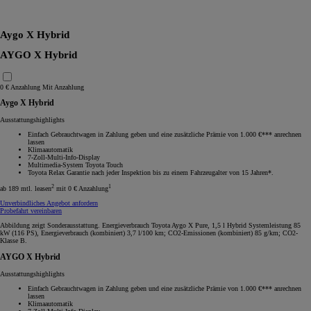
RAV4
Aygo X Hybrid
AYGO X Hybrid
0 € Anzahlung
Mit Anzahlung
Aygo X Hybrid
Ausstattungshighlights
Einfach Gebrauchtwagen in Zahlung geben und eine zusätzliche Prämie von 1.000 €*** anrechnen
lassen
Klimaautomatik
7-Zoll-Multi-Info-Display
Multimedia-System Toyota Touch
Toyota Relax Garantie nach jeder Inspektion bis zu einem Fahrzeugalter von 15 Jahren*.
2
1
ab 189 mtl. leasen
mit 0 € Anzahlung
Unverbindliches Angebot anfordern
Probefahrt vereinbaren
Abbildung zeigt Sonderausstattung. Energieverbrauch Toyota Aygo X Pure, 1,5 l Hybrid Systemleistung 85
kW (116 PS), Energieverbrauch (kombiniert) 3,7 l/100 km; CO2-Emissionen (kombiniert) 85 g/km; CO2-
Klasse B.
AYGO X Hybrid
Ausstattungshighlights
Einfach Gebrauchtwagen in Zahlung geben und eine zusätzliche Prämie von 1.000 €*** anrechnen
lassen
Klimaautomatik