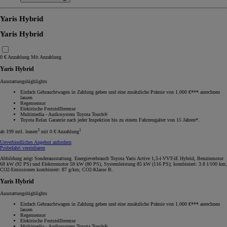
Yaris Hybrid
Yaris Hybrid
0 € Anzahlung
Mit Anzahlung
Yaris Hybrid
Ausstattungshighlights
Einfach Gebrauchtwagen in Zahlung geben und eine zusätzliche Prämie von 1.000 €*** anrechnen
lassen
Regensensor
Elektrische Feststellbremse
Multimedia - Audiosystem Toyota Touch®
Toyota Relax Garantie nach jeder Inspektion bis zu einem Fahrzeugalter von 15 Jahren*.
3
1
ab 199 mtl. leasen
mit 0 € Anzahlung
Unverbindliches Angebot anfordern
Probefahrt vereinbaren
Abbildung zeigt Sonderausstattung. Energieverbrauch Toyota Yaris Active 1,5-l-VVT-iE Hybrid, Benzinmotor
68 kW (92 PS) und Elektromotor 59 kW (80 PS), Systemleistung 85 kW (116 PS); kombiniert: 3.8 l/100 km;
CO2-Emissionen kombiniert: 87 g/km; CO2-Klasse B.
Yaris Hybrid
Ausstattungshighlights
Einfach Gebrauchtwagen in Zahlung geben und eine zusätzliche Prämie von 1.000 €*** anrechnen
lassen
Regensensor
Elektrische Feststellbremse
Multimedia - Audiosystem Toyota Touch®