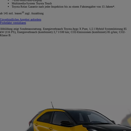
7-Zoll-Multi-Info-Display
Multimedia-System Toyota Touch
Toyota Relax Garantie nach jeder Inspektion bis zu einem Fahrzeugalter von 15 Jahren*.
10
ab 145 mtl. leasen
zzgl. Anzahlung
Unverbindliches Angebot anfordern
Probefahrt vereinbaren
Abbildung zeigt Sonderausstattung. Energieverbrauch Toyota Aygo X Pure, 1,5 l Hybrid Systemleistung 85
kW (116 PS), Energieverbrauch (kombiniert) 3,7 l/100 km; CO2-Emissionen (kombiniert) 85 g/km; CO2-
Klasse B.