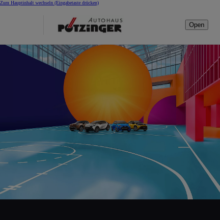
Zum Hauptinhalt wechseln
(Eingabetaste drücken)
Open