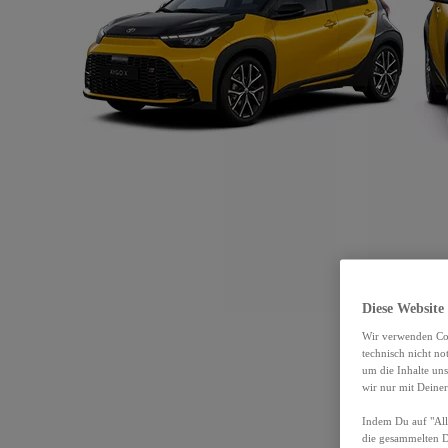
Diese Website
Wir verwenden Coo
technisch nicht n
um die Inhalte un
wir nur mit Deiner
Indem Du auf "Alle
die gesammelten 