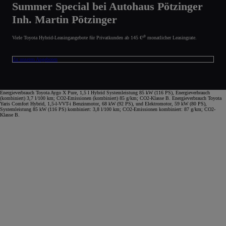
Summer Special bei Autohaus Pötzinger
Inh. Martin Pötzinger
Viele Toyota Hybrid-Leasingangebote für Privatkunden ab 145 €¹⁰ monatlicher Leasingrate.
Zu unseren Angeboten
Energieverbrauch Toyota Aygo X Pure, 1,5 l Hybrid Systemleistung 85 kW (116 PS), Energieverbrauch
(kombiniert) 3,7 l/100 km; CO2-Emissionen (kombiniert) 85 g/km; CO2-Klasse B. Energieverbrauch Toyota
Yaris Comfort Hybrid, 1,5-l-VVT-i Benzinmotor, 68 kW (92 PS), und Elektromotor, 59 kW (80 PS),
Systemleistung 85 kW (116 PS) kombiniert: 3,8 l/100 km; CO2-Emissionen kombiniert: 87 g/km; CO2-
Klasse B.