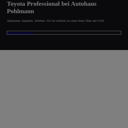
Toyota Professional bei Autohaus
Pohlmann
Ankommen. Anpacken. Abliefern. Für Sie schicken wir unser bestes Team auf's Feld.
Zu unseren Angeboten