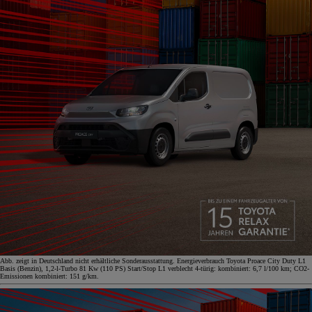
Abb. zeigt in Deutschland nicht erhältliche Sonderausstattung. Energieverbrauch Toyota Proace City Duty L1
Basis (Benzin), 1,2-l-Turbo 81 Kw (110 PS) Start/Stop L1 verblecht 4-türig: kombiniert: 6,7 l/100 km; CO2-
Emissionen kombiniert: 151 g/km.