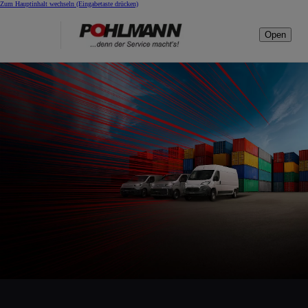
Zum Hauptinhalt wechseln
(Eingabetaste drücken)
Open