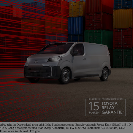
Abb. zeigt in Deutschland nicht erhältliche Sonderausstattung. Energieverbrauch Proace Duty (Diesel) 1,5-l-D-
4D, 6-Gang-Schaltgetriebe und Start-/Stop-Automatik, 88 kW (120 PS) kombiniert: 6,6 l/100 km, CO2-
Emissionen kombiniert: 173 g/km.