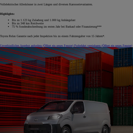
Vollelektrischer Alleskönner in zwei Längen und diversen Karosserievarianten.
Highlights:
Bis zu 1.123 kg Zuladung und 1.000 kg Anhängelast
Bis zu 348 km Reichweite
75 % Sonderabschreibung im ersten Jahr bei Barkauf oder Finanzierung***
Toyota Relax Garantie nach jeder Inspektion bis zu einem Fahrzeugalter von 15 Jahren*.
Unverbindliches Angebot anfordern
(Öffnet ein neues Fenster)
Probefahrt vereinbaren
(Öffnet ein neues Fenster)