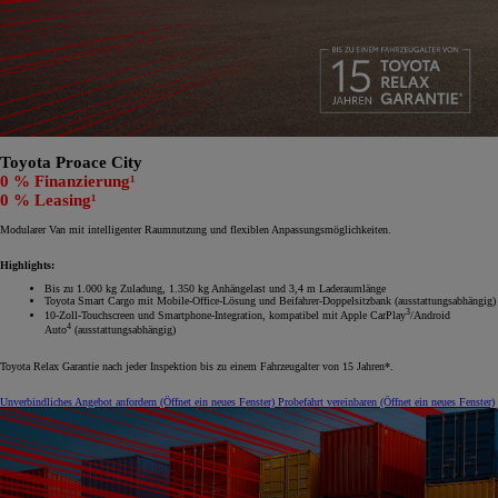
Toyota Proace City
0 % Finanzierung¹
0 % Leasing¹
Modularer Van mit intelligenter Raumnutzung und flexiblen Anpassungsmöglichkeiten.
Highlights:
Bis zu 1.000 kg Zuladung, 1.350 kg Anhängelast und 3,4 m Laderaumlänge
Toyota Smart Cargo mit Mobile-Office-Lösung und Beifahrer-Doppelsitzbank (ausstattungsabhängig)
3
10-Zoll-Touchscreen und Smartphone-Integration, kompatibel mit Apple CarPlay
/Android
4
Auto
(ausstattungsabhängig)
Toyota Relax Garantie nach jeder Inspektion bis zu einem Fahrzeugalter von 15 Jahren*.
Unverbindliches Angebot anfordern
(Öffnet ein neues Fenster)
Probefahrt vereinbaren
(Öffnet ein neues Fenster)