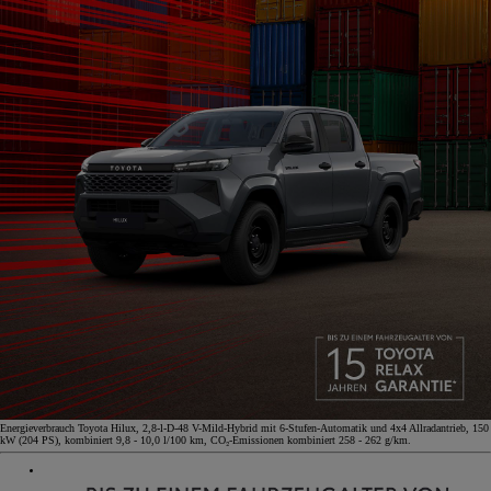
Energieverbrauch Toyota Hilux, 2,8-l-D-48 V-Mild-Hybrid mit 6-Stufen-Automatik und 4x4 Allradantrieb, 150
kW (204 PS), kombiniert 9,8 - 10,0 l/100 km, CO₂-Emissionen kombiniert 258 - 262 g/km.