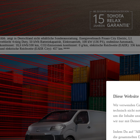
Abb. zeigt in Deutschland nicht erhältliche Sonderausstattung. Energieverbrauch Proace City Electric, L1
verblecht 4-türig Duty, 50 kWh Batteriekapazität, Elektroantrieb, 100 kW (136 PS), stufenlose Automatik,
kombiniert: 18,6 kWh/100 km, CO2-Emissionen kombiniert: 0 g/km, elektrische Reichweite (EAER): 336 km
und elektrische Reichweite (EAER City): 457 km.****
Diese Website
Wir verwenden Coo
technisch nicht n
um die Inhalte un
wir nur mit Deiner
Indem Du auf "Alle
die gesammelten 