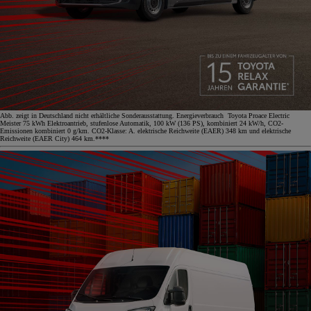
Abb. zeigt in Deutschland nicht erhältliche Sonderausstattung. Energieverbrauch Toyota Proace Electric
Meister 75 kWh Elektroantrieb, stufenlose Automatik, 100 kW (136 PS), kombiniert 24 kW/h, CO2-
Emissionen kombiniert 0 g/km. CO2-Klasse: A. elektrische Reichweite (EAER) 348 km und elektrische
Reichweite (EAER City) 464 km.****