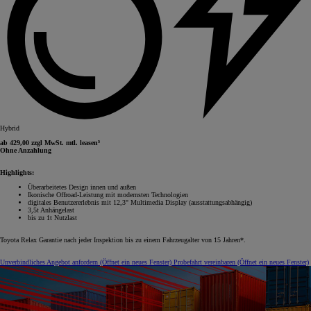
Hybrid
ab 429,00 zzgl MwSt. mtl. leasen⁵
Ohne Anzahlung
Highlights:
Überarbeitetes Design innen und außen
Ikonische Offroad-Leistung mit modernsten Technologien
digitales Benutzererlebnis mit 12,3" Multimedia Display (ausstattungsabhängig)
3,5t Anhängelast
bis zu 1t Nutzlast
Toyota Relax Garantie nach jeder Inspektion bis zu einem Fahrzeugalter von 15 Jahren*.
Unverbindliches Angebot anfordern
(Öffnet ein neues Fenster)
Probefahrt vereinbaren
(Öffnet ein neues Fenster)