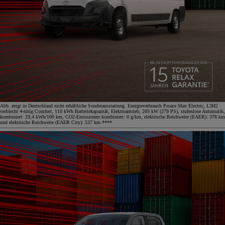
Abb. zeigt in Deutschland nicht erhältliche Sonderausstattung. Energieverbrauch Proace Max Electric, L3H2
verblecht 4-türig Comfort, 110 kWh Batteriekapazität, Elektroantrieb, 205 kW (279 PS), stufenlose Automatik,
kombiniert: 29,4 kWh/100 km, CO2-Emissionen kombiniert: 0 g/km, elektrische Reichweite (EAER): 378 km
und elektrische Reichweite (EAER City): 537 km.****