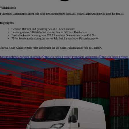
Vollelektrisch
Führendes Laderaumvolumen mit einer beeindruckenden Nutzlast, sodass keine Aufgabe zu groß für ihn ist.
Highlights:
Genauso flexibel und geräumig wie die Diesel-Variante
Leistungsstarke 110-kWh-Batterie mit bis zu 387 km Reichweite
Beeindruckende Leistung von 270 PS und ein Drehmoment von 410 Nm
75 % Sonderabschreibung im ersten Jahr bei Barkauf oder Finanzierung***
Toyota Relax Garantie nach jeder Inspektion bis zu einem Fahrzeugalter von 15 Jahren*.
Unverbindliches Angebot anfordern
(Öffnet ein neues Fenster)
Probefahrt vereinbaren
(Öffnet ein neues Fenster)