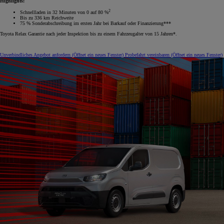
Highlights:
2
Schnellladen in 32 Minuten von 0 auf 80 %
Bis zu 336 km Reichweite
75 % Sonderabschreibung im ersten Jahr bei Barkauf oder Finanzierung***
Toyota Relax Garantie nach jeder Inspektion bis zu einem Fahrzeugalter von 15 Jahren*.
Unverbindliches Angebot anfordern
(Öffnet ein neues Fenster)
Probefahrt vereinbaren
(Öffnet ein neues Fenster)