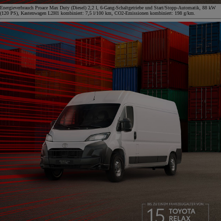
Energieverbrauch Proace Max Duty (Diesel) 2,2 l, 6-Gang-Schaltgetriebe und Start/Stopp-Automatik, 88 kW
(120 PS), Kastenwagen L2H1 kombiniert: 7,5 l/100 km, CO2-Emissionen kombiniert: 198 g/km.