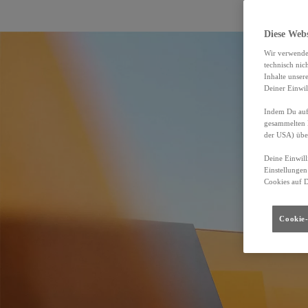
Diese Web
Wir verwende
technisch nic
Inhalte unser
Deiner Einwil
Indem Du auf 
gesammelten 
der USA) übe
Deine Einwill
Einstellungen
Cookies auf 
Cookie-