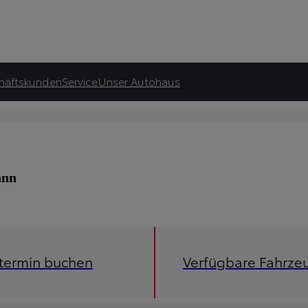
häftskunden
Service
Unser Autohaus
ann
etermin buchen
Verfügbare Fahrze