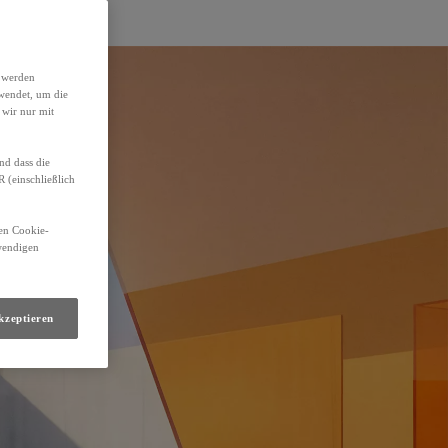
h werden
wendet, um die
 wir nur mit
nd dass die
(einschließlich
den Cookie-
twendigen
kzeptieren