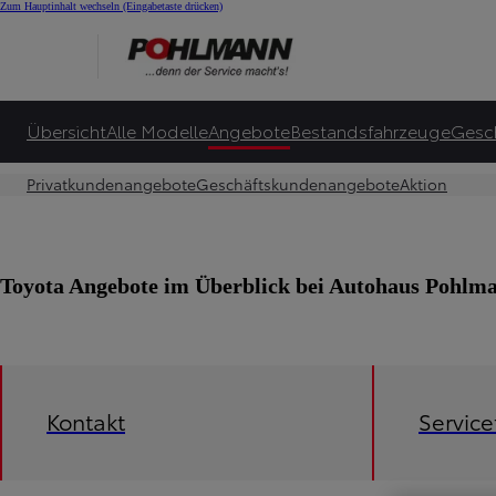
Zum Hauptinhalt wechseln
(Eingabetaste drücken)
Übersicht
Alle Modelle
Angebote
Bestandsfahrzeuge
Gesc
Privatkundenangebote
Geschäftskundenangebote
Aktion
Toyota Angebote im Überblick bei Autohaus Pohlm
Kontakt
Servic