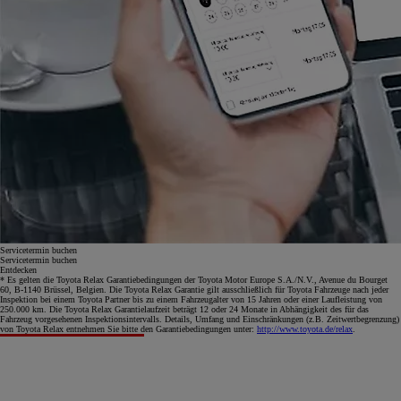
Servicetermin buchen
Servicetermin buchen
Entdecken
* Es gelten die Toyota Relax Garantiebedingungen der Toyota Motor Europe S.A./N.V., Avenue du Bourget
60, B-1140 Brüssel, Belgien. Die Toyota Relax Garantie gilt ausschließlich für Toyota Fahrzeuge nach jeder
Inspektion bei einem Toyota Partner bis zu einem Fahrzeugalter von 15 Jahren oder einer Laufleistung von
250.000 km. Die Toyota Relax Garantielaufzeit beträgt 12 oder 24 Monate in Abhängigkeit des für das
Fahrzeug vorgesehenen Inspektionsintervalls. Details, Umfang und Einschränkungen (z.B. Zeitwertbegrenzung)
von Toyota Relax entnehmen Sie bitte den Garantiebedingungen unter:
http://www.toyota.de/relax
.