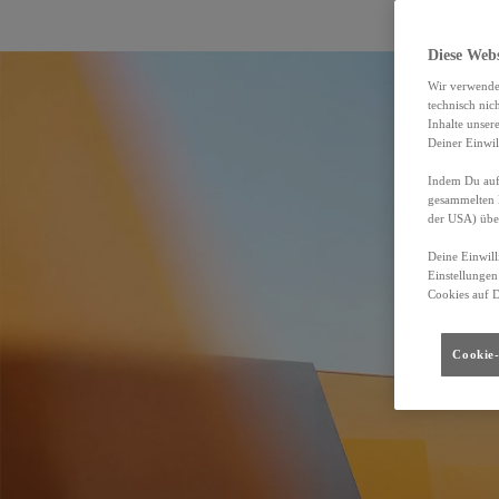
Diese Web
Wir verwende
technisch nic
Inhalte unser
Deiner Einwil
Indem Du auf 
gesammelten 
der USA) übe
Deine Einwill
Einstellungen
Cookies auf 
Cookie-