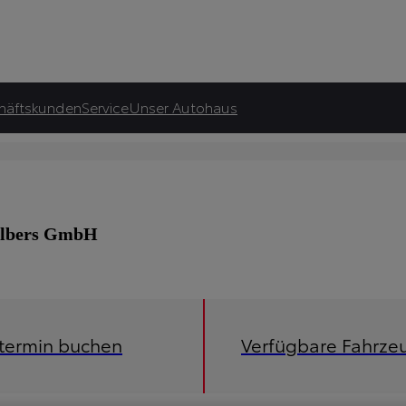
häftskunden
Service
Unser Autohaus
talbers GmbH
etermin buchen
Verfügbare Fahrze