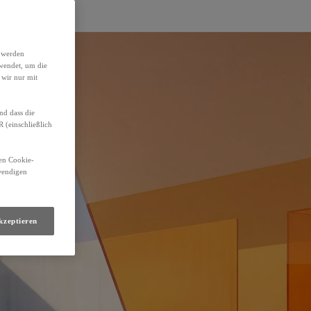
h werden
wendet, um die
 wir nur mit
nd dass die
(einschließlich
den Cookie-
twendigen
kzeptieren