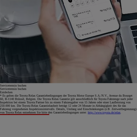
Servicetermin buchen
Servicetermin buchen
Entdecken
* Es gelten die Toyota Relax Garantiebedingungen der Toyota Motor Europe S.A./N.V., Avenue du Bourget
60, B-1140 Brüssel, Belgien. Die Toyota Relax Garantie gilt ausschließlich für Toyota Fahrzeuge nach jeder
Inspektion bei einem Toyota Partner bis zu einem Fahrzeugalter von 15 Jahren oder einer Laufleistung von
250.000 km. Die Toyota Relax Garantielaufzeit beträgt 12 oder 24 Monate in Abhängigkeit des für das
Fahrzeug vorgesehenen Inspektionsintervalls. Details, Umfang und Einschränkungen (z.B. Zeitwertbegrenzung)
von Toyota Relax entnehmen Sie bitte den Garantiebedingungen unter:
http://www.toyota.de/relax
.