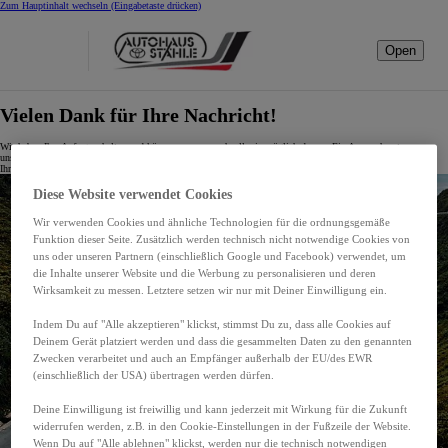
Zum Hauptinhalt wechseln
(Eingabetaste drücken)
Open
Vielen Dank für Ihre Nachricht!
Wir haben Ihre Anfrage erhalten und kümmern uns so schnell wie möglich darum. Ein Ansprechpartner aus
unserem Team meldet sich in Kürze bei Ihnen.
Ihr Autohaus Stähle GmbH & Co. KG Team.
Diese Website verwendet Cookies
Wir verwenden Cookies und ähnliche Technologien für die ordnungsgemäße
Funktion dieser Seite. Zusätzlich werden technisch nicht notwendige Cookies von
uns oder unseren Partnern (einschließlich Google und Facebook) verwendet, um
die Inhalte unserer Website und die Werbung zu personalisieren und deren
Wirksamkeit zu messen. Letztere setzen wir nur mit Deiner Einwilligung ein.
Indem Du auf "Alle akzeptieren" klickst, stimmst Du zu, dass alle Cookies auf
Deinem Gerät platziert werden und dass die gesammelten Daten zu den genannten
Zwecken verarbeitet und auch an Empfänger außerhalb der EU/des EWR
(einschließlich der USA) übertragen werden dürfen.
Deine Einwilligung ist freiwillig und kann jederzeit mit Wirkung für die Zukunft
widerrufen werden, z.B. in den Cookie-Einstellungen in der Fußzeile der Website.
Wenn Du auf "Alle ablehnen" klickst, werden nur die technisch notwendigen