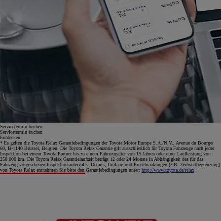
Servicetermin buchen
Servicetermin buchen
Entdecken
* Es gelten die Toyota Relax Garantiebedingungen der Toyota Motor Europe S.A./N.V., Avenue du Bourget
60, B-1140 Brüssel, Belgien. Die Toyota Relax Garantie gilt ausschließlich für Toyota Fahrzeuge nach jeder
Inspektion bei einem Toyota Partner bis zu einem Fahrzeugalter von 15 Jahren oder einer Laufleistung von
250.000 km. Die Toyota Relax Garantielaufzeit beträgt 12 oder 24 Monate in Abhängigkeit des für das
Fahrzeug vorgesehenen Inspektionsintervalls. Details, Umfang und Einschränkungen (z.B. Zeitwertbegrenzung)
von Toyota Relax entnehmen Sie bitte den Garantiebedingungen unter:
http://www.toyota.de/relax
.