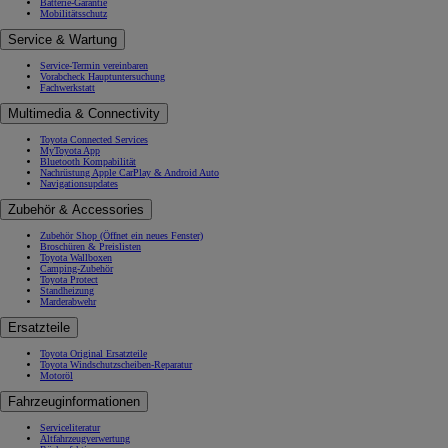
Batterie-Garantie
Mobilitätsschutz
Service & Wartung
Service-Termin vereinbaren
Vorabcheck Hauptuntersuchung
Fachwerkstatt
Multimedia & Connectivity
Toyota Connected Services
MyToyota App
Bluetooth Kompabilität
Nachrüstung Apple CarPlay & Android Auto
Navigationsupdates
Zubehör & Accessories
Zubehör Shop
(Öffnet ein neues Fenster)
Broschüren & Preislisten
Toyota Wallboxen
Camping-Zubehör
Toyota Protect
Standheizung
Marderabwehr
Ersatzteile
Toyota Original Ersatzteile
Toyota Windschutzscheiben-Reparatur
Motoröl
Fahrzeuginformationen
Serviceliteratur
Altfahrzeugverwertung