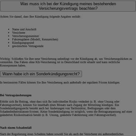
Was muss ich bei der Kündigung meines bestehenden
Versicherungsvertrags beachten?
Achten Sie darauf, dass Ihre Kündigung folgende Angaben enthält:
Name und Anschrift
Versicherer
Versicherungsnummer
Fahrzeugdaten (Modell, Kennzeichen)
Kündigungsgrund
gewünschtes Vertragsende
Wichtig: Schließen Sie Ihre neue Versicherung unbedingt vor der Kündigung ab, um Versicherungslücken zu
vermeiden. Das Fahren ohne Kfz-Versicherung ist in Deutschland nicht erlaubt und kann rechtliche
Konsequenzen haben.
Wann habe ich ein Sonderkündigungsrecht?
In bestimmten Fällen können Sie Ihre Versicherung auch außerhalb der regulären Fristen kündigen.
Bei Vertragsänderungen
Erhöht sich Ihr Beitrag, ohne dass sich Ihr individuelles Risiko verändert (z. B. ohne Umzug oder
Fahrzeugwechsel), können Sie innerhalb eines Monats nach Zugang der Mitteilung kündigen. Ein
Sonderkündigungsrecht besteht auch bei Änderungen von Tarifstruktur, Bedingungen oder dem
Schadenfreiheitsklassen-System. Keine Sonderkündigung ist möglich, wenn die Beitragsanpassung auf einer
geänderten Risikosituation beruht (z. B. Umzug, geänderte Fahrleistung oder Fahrzeugwechsel).
Nach einem Schadenfall
Nach der Regulierung eines Schadens haben sowohl Sie als auch der Versicherer ein außerordentliches