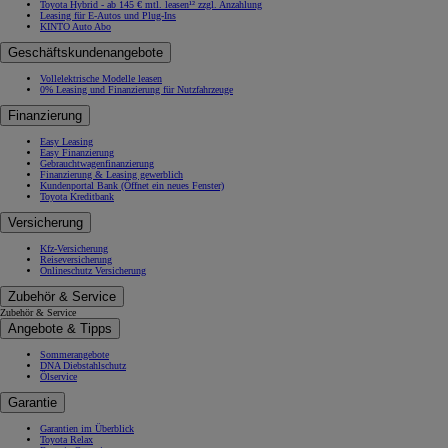
Toyota Hybrid - ab 145 € mtl. leasen¹² zzgl. Anzahlung
Leasing für E-Autos und Plug-Ins
KINTO Auto Abo
Geschäftskundenangebote
Vollelektrische Modelle leasen
0% Leasing und Finanzierung für Nutzfahrzeuge
Finanzierung
Easy Leasing
Easy Finanzierung
Gebrauchtwagenfinanzierung
Finanzierung & Leasing gewerblich
Kundenportal Bank
(Öffnet ein neues Fenster)
Toyota Kreditbank
Versicherung
Kfz-Versicherung
Reiseversicherung
Onlineschutz Versicherung
Zubehör & Service
Zubehör & Service
Angebote & Tipps
Sommerangebote
DNA Diebstahlschutz
Ölservice
Garantie
Garantien im Überblick
Toyota Relax