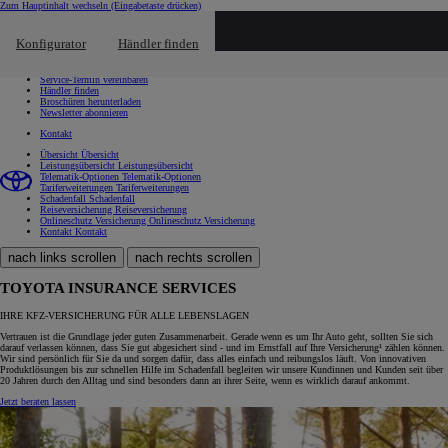
Zum Hauptinhalt wechseln
(Eingabetaste drücken)
Schnellzugriff
Klicken um das Reach-Out-Menü zu schließen
Konfigurator
Händler finden
Schnellzugriff
Probefahrt vereinbaren
Service-Termin vereinbaren
Händler finden
Broschüren herunterladen
Newsletter abonnieren
Kontakt
Übersicht
Übersicht
Leistungsübersicht
Leistungsübersicht
Telematik-Optionen
Telematik-Optionen
Tariferweiterungen
Tariferweiterungen
Schadenfall
Schadenfall
Reiseversicherung
Reiseversicherung
Onlineschutz Versicherung
Onlineschutz Versicherung
Kontakt
Kontakt
nach links scrollen
nach rechts scrollen
TOYOTA INSURANCE SERVICES
IHRE KFZ-VERSICHERUNG FÜR ALLE LEBENSLAGEN
Vertrauen ist die Grundlage jeder guten Zusammenarbeit. Gerade wenn es um Ihr Auto geht, sollten Sie sich
darauf verlassen können, dass Sie gut abgesichert sind - und im Ernstfall auf Ihre Versicherung¹ zählen können.
Wir sind persönlich für Sie da und sorgen dafür, dass alles einfach und reibungslos läuft. Von innovativen
Produktlösungen bis zur schnellen Hilfe im Schadenfall begleiten wir unsere Kundinnen und Kunden seit über
20 Jahren durch den Alltag und sind besonders dann an ihrer Seite, wenn es wirklich darauf ankommt.
Jetzt beraten lassen