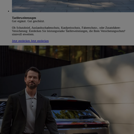
Tariferweiterungen
Gut ergänzt. Gut geschützt.
Ob Schutzbrief, Auslandsschadenschutz, Kaufpreisschutz, Fahrerschutz-, oder Zusatzfahrer-
Versicherung: Entdecken Sie leistungsstarke Tariferweiterungen, die Ihren Versicherungsschutz¹
sinnvoll erweitern.
Jetzt entdecken
Jetzt entdecken