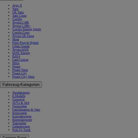
Aygo X
Yaris
GR Yaris
Yaris Cross
Corolla
Toyota C-HR
Toyota C-HR+
Corolla Touring Sports
Corolla Cross
Toyota GR Supra
Mirai
Prius Plug-In Hybrid
Urban Cruiser
Toyota bZ4X
bZ4X Touring
RAV4
Land Cruiser
Hilux
Proace
Proace Verso
Proace City
Proace City Verso
Fahrzeug-Kategorien
Nutzfahrzeuge
E-Modelle
Crossover
SUVs & 4X4
Sportwagen
Familienautos & Vans
Kleinwagen
Kompaktwagen
Kleintransporter
Transporter
Geländewagen
Pick-Up Truck
Coming Soon