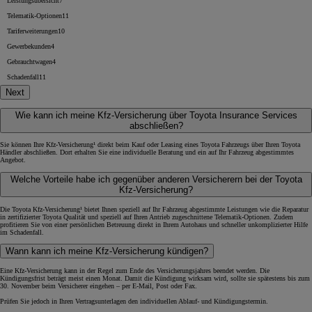
Leistungsübersicht
7
Telematik-Optionen
11
Tariferweiterungen
10
Gewerbekunden
4
Gebrauchtwagen
4
Schadenfall
11
Next
Wie kann ich meine Kfz-Versicherung über Toyota Insurance Services
abschließen?
Sie können Ihre Kfz-Versicherung¹ direkt beim Kauf oder Leasing eines Toyota Fahrzeugs über Ihren Toyota
Händler abschließen. Dort erhalten Sie eine individuelle Beratung und ein auf Ihr Fahrzeug abgestimmtes
Angebot.
Welche Vorteile habe ich gegenüber anderen Versicherern bei der Toyota
Kfz-Versicherung?
Die Toyota Kfz-Versicherung¹ bietet Ihnen speziell auf Ihr Fahrzeug abgestimmte Leistungen wie die Reparatur
in zertifizierter Toyota Qualität und speziell auf Ihren Antrieb zugeschnittene Telematik-Optionen. Zudem
profitieren Sie von einer persönlichen Betreuung direkt in Ihrem Autohaus und schneller unkomplizierter Hilfe
im Schadenfall.
Wann kann ich meine Kfz-Versicherung kündigen?
Eine Kfz-Versicherung kann in der Regel zum Ende des Versicherungsjahres beendet werden. Die
Kündigungsfrist beträgt meist einen Monat. Damit die Kündigung wirksam wird, sollte sie spätestens bis zum
30. November beim Versicherer eingehen – per E-Mail, Post oder Fax.
Prüfen Sie jedoch in Ihren Vertragsunterlagen den individuellen Ablauf- und Kündigungstermin.