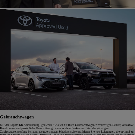
Gebrauchtwagen
Mit der Toyota Kfz-Versicherung¹ genießen Sie auch für Ihren Gebrauchtwagen zuverlässigen Schutz, attraktive
Konditionen und persönliche Unterstützung, wenn es darauf ankommt. Von der günstigen
Zweitwageneinstufung bis zum ausgezeichneten Schadenservice profitieren Sie von Leistungen, die optimal zu
Ihnen und Ihrem Toyota passen. Attraktive Tarife und leistungsstarke Tariferweiterungen sorgen für passgenauen