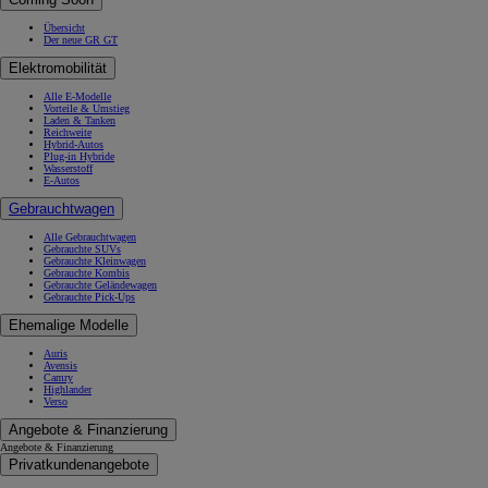
Übersicht
Der neue GR GT
Elektromobilität
Alle E-Modelle
Vorteile & Umstieg
Laden & Tanken
Reichweite
Hybrid-Autos
Plug-in Hybride
Wasserstoff
E-Autos
Gebrauchtwagen
Alle Gebrauchtwagen
Gebrauchte SUVs
Gebrauchte Kleinwagen
Gebrauchte Kombis
Gebrauchte Geländewagen
Gebrauchte Pick-Ups
Ehemalige Modelle
Auris
Avensis
Camry
Highlander
Verso
Angebote & Finanzierung
Angebote & Finanzierung
Privatkundenangebote