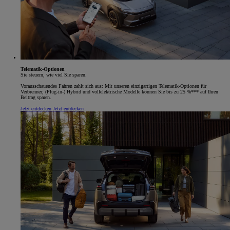
Telematik-Optionen
Sie steuern, wie viel Sie sparen.
Vorausschauendes Fahren zahlt sich aus: Mit unseren einzigartigen Telematik-Optionen für
Verbrenner, (Plug-in-) Hybrid und vollelektrische Modelle können Sie bis zu 25 %*** auf Ihren
Beitrag sparen.
Jetzt entdecken
Jetzt entdecken