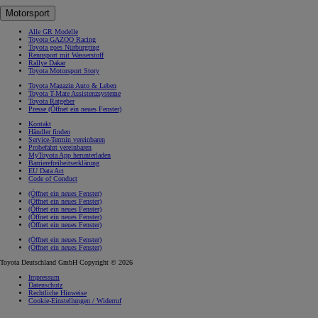
Motorsport
Alle GR Modelle
Toyota GAZOO Racing
Toyota goes Nürburgring
Rennsport mit Wasserstoff
Rallye Dakar
Toyota Motorsport Story
Toyota Magazin Auto & Leben
Toyota T-Mate Assistenzsysteme
Toyota Ratgeber
Presse
(Öffnet ein neues Fenster)
Kontakt
Händler finden
Service-Termin vereinbaren
Probefahrt vereinbaren
MyToyota App herunterladen
Barrierefreiheitserklärung
EU Data Act
Code of Conduct
(Öffnet ein neues Fenster)
(Öffnet ein neues Fenster)
(Öffnet ein neues Fenster)
(Öffnet ein neues Fenster)
(Öffnet ein neues Fenster)
(Öffnet ein neues Fenster)
(Öffnet ein neues Fenster)
Toyota Deutschland GmbH Copyright © 2026
Impressum
Datenschutz
Rechtliche Hinweise
Cookie-Einstellungen / Widerruf