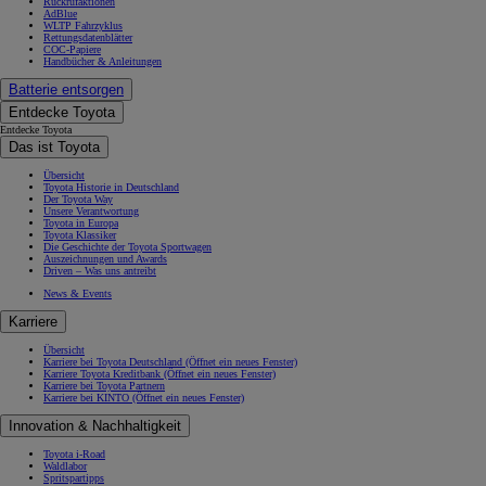
Rückrufaktionen
AdBlue
WLTP Fahrzyklus
Rettungsdatenblätter
COC-Papiere
Handbücher & Anleitungen
Batterie entsorgen
Entdecke Toyota
Entdecke Toyota
Das ist Toyota
Übersicht
Toyota Historie in Deutschland
Der Toyota Way
Unsere Verantwortung
Toyota in Europa
Toyota Klassiker
Die Geschichte der Toyota Sportwagen
Auszeichnungen und Awards
Driven – Was uns antreibt
News & Events
Karriere
Übersicht
Karriere bei Toyota Deutschland
(Öffnet ein neues Fenster)
Karriere Toyota Kreditbank
(Öffnet ein neues Fenster)
Karriere bei Toyota Partnern
Karriere bei KINTO
(Öffnet ein neues Fenster)
Innovation & Nachhaltigkeit
Toyota i-Road
Waldlabor
Spritspartipps