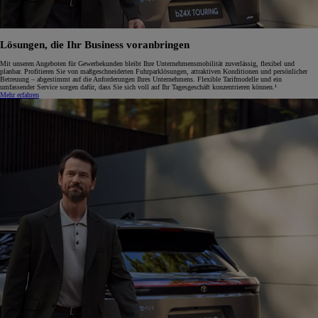
Lösungen, die Ihr Business voranbringen
Mit unseren Angeboten für Gewerbekunden bleibt Ihre Unternehmensmobilität zuverlässig, flexibel und
planbar. Profitieren Sie von maßgeschneiderten Fuhrparklösungen, attraktiven Konditionen und persönlicher
Betreuung – abgestimmt auf die Anforderungen Ihres Unternehmens. Flexible Tarifmodelle und ein
umfassender Service sorgen dafür, dass Sie sich voll auf Ihr Tagesgeschäft konzentrieren können.¹
Mehr erfahren