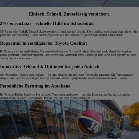
Einfach. Schnell. Zuverlässig versichert.
24/7 erreichbar - schnelle Hilfe im Schadenfall
Ob Panne oder Unfall: Unser Schadenservice ist rund um die Uhr für Sie erreichbar und organisiert schnell die
passende Unterstützung – vom Abschleppdienst bis zur Soforthilfe (sofern Schutzbrief vorhanden).
Reparatur in zertifizierter Toyota Qualität
Ihr Toyota wird in zertifizierten Markenwerkstätten mit Toyota Originalteilen und nach Herstellervorgaben
durch geschulte Techniker repariert. Das sichert den Werterhalt Ihres Fahrzeugs und wirkt sich positiv auf Ihre
Toyota Relax Garantie aus.
Innovative Telematik-Optionen für jeden Antrieb
Ob Verbrenner, Hybrid oder Elektro – bei uns erhalten Sie für jeden Toyota die passende Kfz-Versicherung.¹
Abgestimmt auf den jeweiligen Antrieb und mit echtem Sparpotenzial durch vorausschauendes Fahren.
Persönliche Beratung im Autohaus
Ihr Toyota Händler begleitet Sie bei allen Versicherungsthemen – von der Erstberatung bis zur passenden
Absicherung in jeder Lebensphase. Persönlich, nah und lösungsorientiert.