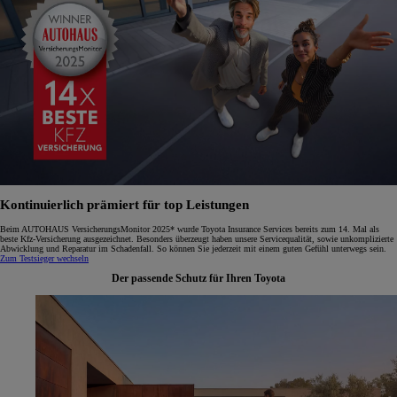
Kontinuierlich prämiert für top Leistungen
Beim AUTOHAUS VersicherungsMonitor 2025* wurde Toyota Insurance Services bereits zum 14. Mal als
beste Kfz-Versicherung ausgezeichnet. Besonders überzeugt haben unsere Servicequalität, sowie unkomplizierte
Abwicklung und Reparatur im Schadenfall. So können Sie jederzeit mit einem guten Gefühl unterwegs sein.
Zum Testsieger wechseln
Der passende Schutz für Ihren Toyota