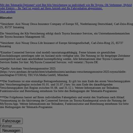
Mit den Telematik-Optionen¹ wird Ihre Kfz‑Versicherung so individuell wie Ihr Toyota. Ob Verbrenner, Hybrid
oder Elektro – Ihr Tarif ist gezielt auf Ihren Antrieb und Ihr Fahrverhalten abgestimmt.
Jetzt ansehen
Hinweise:
¹Versicherer: Aioi Nissay Dowa Insurance Company of Europe SE, Niederlassung Deutschland, Carl-Zeiss-Ring
25, 85737 Ismaning
Die Vermittlung der Kfz-Versicherung erfolgt durch Toyota Insurance Services, ein Unternehmenskennzeichen
der Toyota Insurance Management SE.
²Versicherer: Aioi Nissay Dowa Life Insurance of Europe Aktiengesellschaft, Carl-Zeiss-Ring 25, 85737
Ismaning
³Einzelne Connected Services sind modell-/ausstattungsabhängig. Ferner können sie gesetzlichen
Einschränkungen unterliegen oder im Ausland nicht verfügbar sein. Die Nutzung ist für festgelegte Zeiträume
unentgeltlich und kann anschließend kostenpflichtig werden. Alle Informationen über Toyota Connected
Services finden Sie hier: MyToyota Connected Services: voll vernetzt | Toyota DE
*Quelle: Autohaus Versicherungsmonitor 2025
(https://www.autohaus.de/nachrichten/schadenbusiness/autohaus-versicherungsmonitor-2025-toyota-bleibt-
unschlagbar-3733014); TECVIA Media GmbH, München
**Der Startbonus ist eine einmalige Beitragsreduzierung. Er gilt bis zum Ende des ersten Versicherungsjahres
(bei Versicherungsbeginn zwischen 01.01. und 31.07.) bzw. bis zum Ende des darauffolgenden
Versicherungsjahres (bei Beginn zwischen 01.08. und 31.12.). Weitere Informationen zur Teilnahme,
Funktionsweise und Berechnung entnehmen Sie bitte den Bedingungen der Telematik-Programme.
***Der Folgebonus basiert auf Ihrem individuellen Fahrergebnis und ersetzt den Startbonus nach Ablauf.
Voraussetzung ist die Aktivierung der Connected Services im Toyota Kundenportal sowie die Nutzung der
MyToyota App. Weitere Informationen zur Teilnahme, Funktionsweise und Berechnung entnehmen Sie bitte
den Bedingungen der Telematik-Programme.
Fahrzeuge
Fahrzeuge
Neuwagen