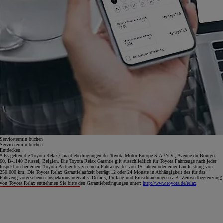
Servicetermin buchen
Servicetermin buchen
Entdecken
* Es gelten die Toyota Relax Garantiebedingungen der Toyota Motor Europe S.A./N.V., Avenue du Bourget
60, B-1140 Brüssel, Belgien. Die Toyota Relax Garantie gilt ausschließlich für Toyota Fahrzeuge nach jeder
Inspektion bei einem Toyota Partner bis zu einem Fahrzeugalter von 15 Jahren oder einer Laufleistung von
250.000 km. Die Toyota Relax Garantielaufzeit beträgt 12 oder 24 Monate in Abhängigkeit des für das
Fahrzeug vorgesehenen Inspektionsintervalls. Details, Umfang und Einschränkungen (z.B. Zeitwertbegrenzung)
von Toyota Relax entnehmen Sie bitte den Garantiebedingungen unter:
http://www.toyota.de/relax
.