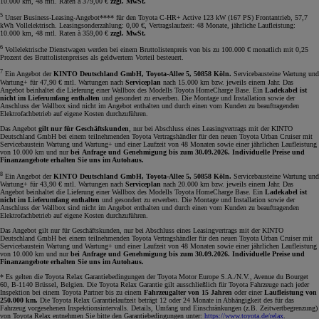
10.000 km, 48 mtl. Raten à 379,00 €
zzgl. MwSt.
5
Unser Business-Leasing-Angebot**** für den Toyota C-HR+ Active 123 kW (167 PS) Frontantrieb, 57,7
kWh Vollelektrisch. Leasingsonderzahlung: 0,00 €, Vertragslaufzeit: 48 Monate, jährliche Laufleistung:
10.000 km, 48 mtl. Raten à 359,00 €
zzgl. MwSt.
6
Vollelektrische Dienstwagen werden bei einem Bruttolistenpreis von bis zu 100.000 € monatlich mit 0,25
Prozent des Bruttolistenpreises als geldwertem Vorteil besteuert.
7
Ein Angebot der
KINTO Deutschland GmbH, Toyota-Allee 5, 50858 Köln.
Servicebausteine Wartung und
Wartung+ für 47,90 € mtl. Wartungen nach
Serviceplan
nach 15.000 km bzw. jeweils einem Jahr. Das
Angebot beinhaltet die Lieferung einer Wallbox des Modells Toyota HomeCharge Base. Ein
Ladekabel ist
nicht im Lieferumfang enthalten
und gesondert zu erwerben. Die Montage und Installation sowie der
Anschluss der Wallbox sind nicht im Angebot enthalten und durch einen vom Kunden zu beauftragenden
Elektrofachbetrieb auf eigene Kosten durchzuführen.
Das Angebot
gilt nur für Geschäftskunden
, nur bei Abschluss eines Leasingvertrags mit der KINTO
Deutschland GmbH bei einem teilnehmenden Toyota Vertragshändler für den neuen Toyota Urban Cruiser mit
Servicebaustein Wartung und Wartung+ und einer Laufzeit von 48 Monaten sowie einer jährlichen Laufleistung
von 10.000 km und nur
bei Anfrage und Genehmigung bis zum 30.09.2026. Individuelle Preise und
Finanzangebote erhalten Sie uns im Autohaus.
8
Ein Angebot der
KINTO Deutschland GmbH, Toyota-Allee 5, 50858 Köln.
Servicebausteine Wartung und
Wartung+ für 43,90 € mtl. Wartungen nach
Serviceplan
nach 20.000 km bzw. jeweils einem Jahr. Das
Angebot beinhaltet die Lieferung einer Wallbox des Modells Toyota HomeCharge Base. Ein
Ladekabel ist
nicht im Lieferumfang enthalten
und gesondert zu erwerben. Die Montage und Installation sowie der
Anschluss der Wallbox sind nicht im Angebot enthalten und durch einen vom Kunden zu beauftragenden
Elektrofachbetrieb auf eigene Kosten durchzuführen.
Das Angebot gilt nur für Geschäftskunden, nur bei Abschluss eines Leasingvertrags mit der KINTO
Deutschland GmbH bei einem teilnehmenden Toyota Vertragshändler für den neuen Toyota Urban Cruiser mit
Servicebaustein Wartung und Wartung+ und einer Laufzeit von 48 Monaten sowie einer jährlichen Laufleistung
von 10.000 km und nur
bei Anfrage und Genehmigung bis zum 30.09.2026. Individuelle Preise und
Finanzangebote erhalten Sie uns im Autohaus.
* Es gelten die Toyota Relax Garantiebedingungen der Toyota Motor Europe S.A./N.V., Avenue du Bourget
60, B-1140 Brüssel, Belgien. Die Toyota Relax Garantie gilt ausschließlich für Toyota Fahrzeuge nach jeder
Inspektion bei einem Toyota Partner bis zu einem
Fahrzeugalter von 15 Jahren
oder einer
Laufleistung von
250.000 km.
Die Toyota Relax Garantielaufzeit beträgt 12 oder 24 Monate in Abhängigkeit des für das
Fahrzeug vorgesehenen Inspektionsintervalls. Details, Umfang und Einschränkungen (z.B. Zeitwertbegrenzung)
von Toyota Relax entnehmen Sie bitte den Garantiebedingungen unter:
https://www.toyota.de/relax
.