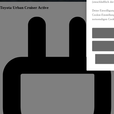
(einschließlich d
Toyota Urban Cruiser Active
Deine Einwilligung
Cookie-Einstellung
notwendigen Cooki