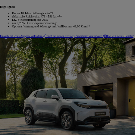
Highlights:
Bis zu 10 Jahre Batteriegarantie**
elektrische Reichweite: 479 - 591 km***
KfZ-Steuerbefreiung bis 2035
nur 0,25% Dienstwagenversteuerung⁶
Optional Wartung und Wartung+ mit Wallbox nur 43,90 € mtl.⁸
Unverbindliches Angebot anfordern
(Öffnet ein neues Fenster)
Probefahrt vereinbaren
(Öffnet ein neues Fenster)