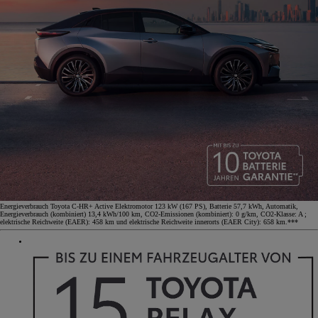
Energieverbrauch Toyota C-HR+ Active Elektromotor 123 kW (167 PS), Batterie 57,7 kWh, Automatik,
Energieverbrauch (kombiniert) 13,4 kWh/100 km, CO2-Emissionen (kombiniert): 0 g/km, CO2-Klasse: A ;
elektrische Reichweite (EAER): 458 km und elektrische Reichweite innerorts (EAER City): 658 km.***