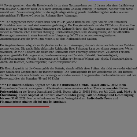
** Toyota garantiert, dass die Batterie auch bis zu einer Nutzungsdauer von 10 Jahren oder einer Laufleistung
von 250.000 Kilometern noch 70 % ihrer ursprünglichen Leistung erbringt, je nachdem, welcher Wert zuerst
erreicht wird. Voraussetzung dafür ist die regelmäßige Wartung gemäß Herstellervorgaben inklusive eines
erfolgreichen EV-Batterie-Checks im Rahmen dieser Wartungen.
*** Die angegebenen Werte wurden nach dem WLTP (World Harmonised Light Vehicle Test Procedure) –
Prüfverfahren ermittelt und sind ausstattungsabhängig. Der Energieverbrauch und der CO2-Ausstoß eines Pkw
sind nicht nur von der effizienten Ausnutzung des Kraftstoffs durch den Pkw, sondern auch vom Fahrstil und
anderen nichttechnischen Faktoren abhängig. Reichweitenangaben sind Messergebnisse, die auf offiziellen
Homologationswerten in einer kontrollierten Umgebung (WLTP) in der reichweitengünstigsten
Ausstattungsvariante des jeweiligen Modells auf dem Rollenprüfstand basieren.
Die Angaben dienen lediglich zu Vergleichszwecken mit Fahrzeugen, die nach denselben technischen Verfahren
getestet wurden. Die tatsächliche elektrische Reichweite Ihres Fahrzeugs kann von diesen gemessenen Werten
abweichen, da viele Faktoren die elektrische Reichweite eines Fahrzeugs beeinflussen. Zu diesen Faktoren
gehören: gewählte Fahrzeugversion, Sonderausstattung und Zubehör, Fahrstil, Geschwindigkeit,
Straßenbedingungen, Verkehr, Fahrzeugzustand, Reifentyp (Sommer/Winter) und -druck, Fahrzeugbeladung,
Anzahl der Insassen, Außentemperatur, Batterietemperatur usw..
Die Bruttokapazität ist die Gesamtgröße der Batterie, einschließlich eines Puffers, der nicht verwendet wird und
zum Schutz und Langlebigkeit der Batterie beiträgt. Die Nettokapazität ist der verbleibende Teil der Batterie,
den Sie tatsächlich zum Antrieb des Fahrzeugs verwenden können. Die genannten Reichweiten basieren auf den
Nettokapazitäten der Batterien (48 und 60 kWh).
**** Ein
unverbindliches
Angebot der
KINTO Deutschland GmbH, Toyota-Allee 5, 50858 Köln
.
Entsprechende Bonität vorausgesetzt. Alle Angebotspreise verstehen sich auf Basis der
unverbindlichen
Preisempfehlung
der Toyota Deutschland GmbH, Toyota-Allee 2, 50858 Köln, per Juli 2026,
zzgl. MwSt. &
Überführung
.
Dieses Angebot ist nur für Gewerbekunden gültig. Gilt bei Anfrage und Genehmigung
bis zum 30.09.2026
. Nur bei teilnehmenden Toyota Vertragshändlern.
Individuelle Preise und
Finanzangebote erhalten Sie bei uns im Autohaus.