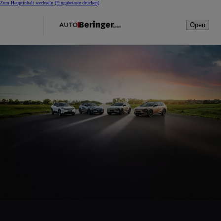
Zum Hauptinhalt wechseln
(Eingabetaste drücken)
Open