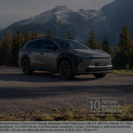
Energieverbrauch Toyota bZ4X Touring Teamplayer Allrad Elektromotor 280 kW (380 PS), Batterie 74,7 kWh,
kombiniert: 15,3 kWh/100 km; CO2-Emissionen kombiniert: 0 g/km; CO2-Klasse A; elektrische Reichweite
(EAER): 528 km und elektrische Reichweite innerorts (EAER City): 720 km.***