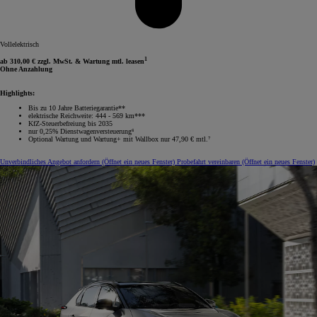
Vollelektrisch
1
ab 310,00 € zzgl. MwSt. & Wartung mtl. leasen
Ohne Anzahlung
Highlights:
Bis zu 10 Jahre Batteriegarantie**
elektrische Reichweite: 444 - 569 km***
KfZ-Steuerbefreiung bis 2035
nur 0,25% Dienstwagenversteuerung⁶
Optional Wartung und Wartung+ mit Wallbox nur 47,90 € mtl.⁷
Unverbindliches Angebot anfordern
(Öffnet ein neues Fenster)
Probefahrt vereinbaren
(Öffnet ein neues Fenster)