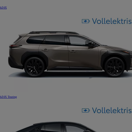
bZ4X
bZ4X Touring