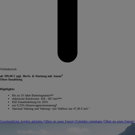
Vollelektrisch
3
ab 399,00 € zzgl. MwSt. & Wartung mtl. leasen
Ohne Anzahlung
Highlights:
Bis zu 10 Jahre Batteriegarantie**
elektrische Reichweite: 458 - 607 km***
KfZ-Steuerbefreiung bis 2035
nur 0,25% Dienstwagenversteuerung⁶
Optional Wartung und Wartung+ mit Wallbox nur 47,90 € mtl.⁷
Unverbindliches Angebot anfordern
(Öffnet ein neues Fenster)
Probefahrt vereinbaren
(Öffnet ein neues Fenster)