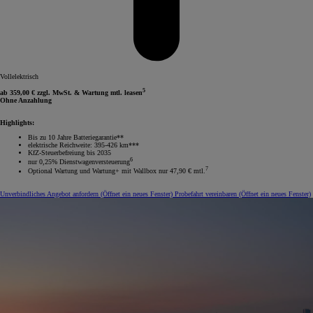
Vollelektrisch
5
ab 359,00 € zzgl. MwSt. & Wartung mtl. leasen
Ohne Anzahlung
Highlights:
Bis zu 10 Jahre Batteriegarantie**
elektrische Reichweite: 395-426 km***
KfZ-Steuerbefreiung bis 2035
6
nur 0,25% Dienstwagenversteuerung
7
Optional Wartung und Wartung+ mit Wallbox nur 47,90 € mtl.
Unverbindliches Angebot anfordern
(Öffnet ein neues Fenster)
Probefahrt vereinbaren
(Öffnet ein neues Fenster)