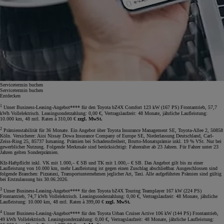
Servicetermin buchen
Servicetermin buchen
Entdecken
1
Unser Business-Leasing-Angebot**** für den Toyota bZ4X Comfort 123 kW (167 PS) Frontantrieb, 57,7
kWh Vollelektrisch. Leasingsonderzahlung: 0,00 €, Vertragslaufzeit: 48 Monate, jährliche Laufleistung:
10.000 km, 48 mtl. Raten à 310,00 €
zzgl. MwSt.
2
Prämienstabilität für 36 Monate. Ein Angebot über Toyota Insurance Management SE, Toyota-Allee 2, 50858
Köln. Versicherer: Aioi Nissay Dowa Insurance Company of Europe SE, Niederlassung Deutschland, Carl-
Zeiss-Ring 25, 85737 Ismaning. Prämien bei Schadensfreiheit, Brutto-Monatsprämie inkl. 19 % VSt. Nur bei
gewerblicher Nutzung. Folgende Merkmale sind berücksichtigt: Fahreralter ab 23 Jahren. Für Fahrer unter 23
Jahren gelten Sonderprämien.
Kfz-Haftpflicht inkl. VK mit 1.000,– € SB und TK mit 1.000,– € SB. Das Angebot gilt bis zu einer
Laufleistung von 10.000 km, mehr Laufleistung ist gegen einen Zuschlag abschließbar. Ausgeschlossen sind
folgende Branchen: Pizzataxi, Transportunternehmen jeglicher Art, Taxi. Alle aufgeführten Prämien sind gültig
bei Erstzulassung bis 30.06.2026.
3
Unser Business-Leasing-Angebot**** für den Toyota bZ4X Touring Teamplayer 167 kW (224 PS)
Frontantrieb, 74,7 kWh Vollelektrisch. Leasingsonderzahlung: 0,00 €, Vertragslaufzeit: 48 Monate, jährliche
Laufleistung: 10.000 km, 48 mtl. Raten à 399,00 €
zzgl. MwSt.
4
Unser Business-Leasing-Angebot**** für den Toyota Urban Cruiser Active 106 kW (144 PS) Frontantrieb,
49 kWh Vollelektrisch. Leasingsonderzahlung: 0,00 €, Vertragslaufzeit: 48 Monate, jährliche Laufleistung: