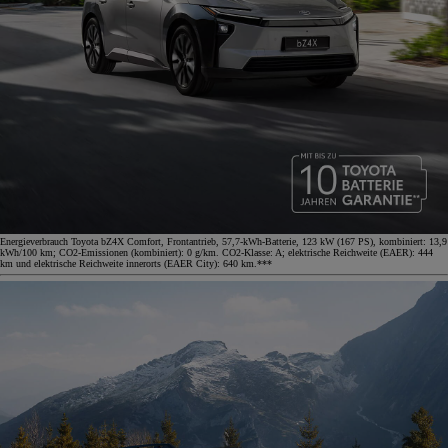
Energieverbrauch Toyota bZ4X Comfort, Frontantrieb, 57,7-kWh-Batterie, 123 kW (167 PS), kombiniert: 13,9
kWh/100 km; CO2-Emissionen (kombiniert): 0 g/km. CO2-Klasse: A; elektrische Reichweite (EAER): 444
km und elektrische Reichweite innerorts (EAER City): 640 km.***