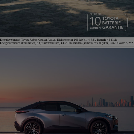
Energieverbrauch Toyota Urban Cruiser Active, Elektromotor 106 kW (144 PS), Batterie 49 kWh,
Energieverbrauch (kombiniert) 14,9 kWh/100 km, CO2-Emissionen (kombiniert): 0 g/km, CO2-Klasse: A.***