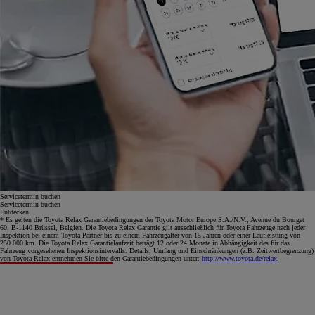
Servicetermin buchen
Servicetermin buchen
Entdecken
* Es gelten die Toyota Relax Garantiebedingungen der Toyota Motor Europe S.A./N.V., Avenue du Bourget
60, B-1140 Brüssel, Belgien. Die Toyota Relax Garantie gilt ausschließlich für Toyota Fahrzeuge nach jeder
Inspektion bei einem Toyota Partner bis zu einem Fahrzeugalter von 15 Jahren oder einer Laufleistung von
250.000 km. Die Toyota Relax Garantielaufzeit beträgt 12 oder 24 Monate in Abhängigkeit des für das
Fahrzeug vorgesehenen Inspektionsintervalls. Details, Umfang und Einschränkungen (z.B. Zeitwertbegrenzung)
von Toyota Relax entnehmen Sie bitte den Garantiebedingungen unter:
http://www.toyota.de/relax
.