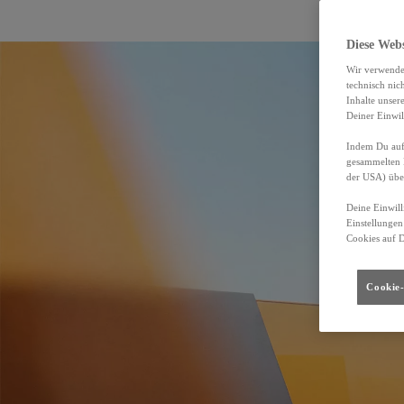
Diese Web
Wir verwende
technisch nic
Inhalte unser
Deiner Einwil
Indem Du auf 
gesammelten 
der USA) übe
Deine Einwill
Einstellungen
Cookies auf 
Cookie-