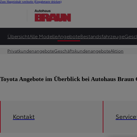
Zum Hauptinhalt wechseln
(Eingabetaste drücken)
Übersicht
Alle Modelle
Angebote
Bestandsfahrzeuge
Gesc
Privatkundenangebote
Geschäftskundenangebote
Aktion
Toyota Angebote im Überblick bei Autohaus Brau
Kontakt
Servic