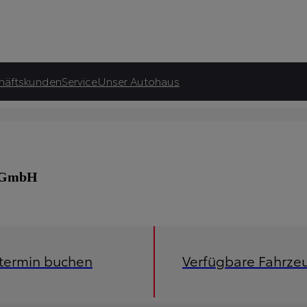
häftskunden
Service
Unser Autohaus
n GmbH
etermin buchen
Verfügbare Fahrze