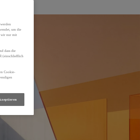
h werden
wendet, um die
 wir nur mit
nd dass die
(einschließlich
den Cookie-
twendigen
kzeptieren