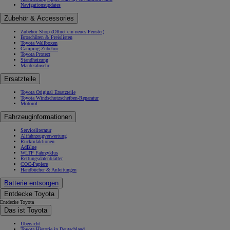
Navigationsupdates
Zubehör & Accessories
Zubehör Shop
(Öffnet ein neues Fenster)
Broschüren & Preislisten
Toyota Wallboxen
Camping-Zubehör
Toyota Protect
Standheizung
Marderabwehr
Ersatzteile
Toyota Original Ersatzteile
Toyota Windschutzscheiben-Reparatur
Motoröl
Fahrzeuginformationen
Serviceliteratur
Altfahrzeugverwertung
Rückrufaktionen
AdBlue
WLTP Fahrzyklus
Rettungsdatenblätter
COC-Papiere
Handbücher & Anleitungen
Batterie entsorgen
Entdecke Toyota
Entdecke Toyota
Das ist Toyota
Übersicht
Toyota Historie in Deutschland