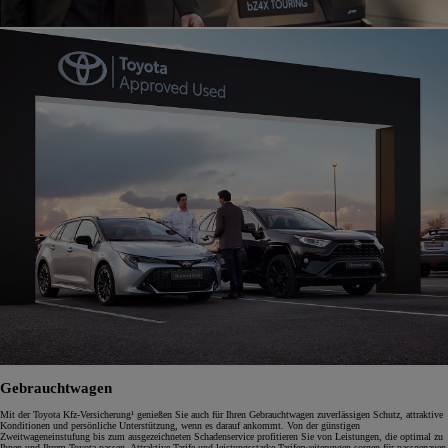
Gebrauchtwagen
Mit der Toyota Kfz-Versicherung¹ genießen Sie auch für Ihren Gebrauchtwagen zuverlässigen Schutz, attraktive
Konditionen und persönliche Unterstützung, wenn es darauf ankommt. Von der günstigen
Zweitwageneinstufung bis zum ausgezeichneten Schadenservice profitieren Sie von Leistungen, die optimal zu
Ihnen und Ihrem Toyota passen. Attraktive Tarife und leistungsstarke Tariferweiterungen sorgen für passgenauen