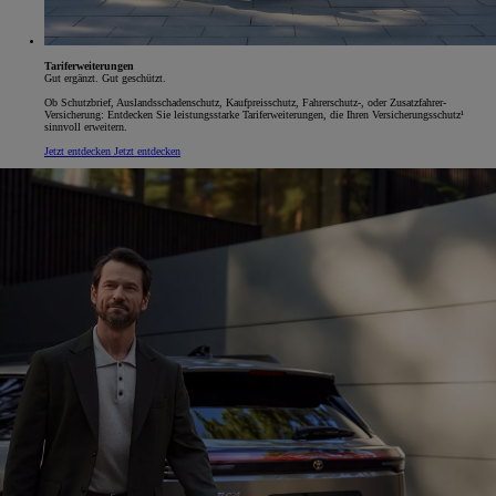
Tariferweiterungen
Gut ergänzt. Gut geschützt.
Ob Schutzbrief, Auslandsschadenschutz, Kaufpreisschutz, Fahrerschutz-, oder Zusatzfahrer-
Versicherung: Entdecken Sie leistungsstarke Tariferweiterungen, die Ihren Versicherungsschutz¹
sinnvoll erweitern.
Jetzt entdecken
Jetzt entdecken