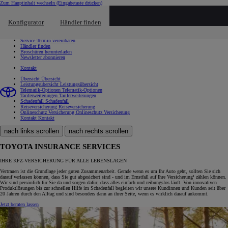
Zum Hauptinhalt wechseln
(Eingabetaste drücken)
Schnellzugriff
Klicken um das Reach-Out-Menü zu schließen
Konfigurator
Händler finden
Schnellzugriff
Probefahrt vereinbaren
Service-Termin vereinbaren
Händler finden
Broschüren herunterladen
Newsletter abonnieren
Kontakt
Übersicht
Übersicht
Leistungsübersicht
Leistungsübersicht
Telematik-Optionen
Telematik-Optionen
Tariferweiterungen
Tariferweiterungen
Schadenfall
Schadenfall
Reiseversicherung
Reiseversicherung
Onlineschutz Versicherung
Onlineschutz Versicherung
Kontakt
Kontakt
nach links scrollen
nach rechts scrollen
TOYOTA INSURANCE SERVICES
IHRE KFZ-VERSICHERUNG FÜR ALLE LEBENSLAGEN
Vertrauen ist die Grundlage jeder guten Zusammenarbeit. Gerade wenn es um Ihr Auto geht, sollten Sie sich
darauf verlassen können, dass Sie gut abgesichert sind - und im Ernstfall auf Ihre Versicherung¹ zählen können.
Wir sind persönlich für Sie da und sorgen dafür, dass alles einfach und reibungslos läuft. Von innovativen
Produktlösungen bis zur schnellen Hilfe im Schadenfall begleiten wir unsere Kundinnen und Kunden seit über
20 Jahren durch den Alltag und sind besonders dann an ihrer Seite, wenn es wirklich darauf ankommt.
Jetzt beraten lassen