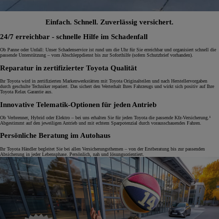
Einfach. Schnell. Zuverlässig versichert.
24/7 erreichbar - schnelle Hilfe im Schadenfall
Ob Panne oder Unfall: Unser Schadenservice ist rund um die Uhr für Sie erreichbar und organisiert schnell die
passende Unterstützung – vom Abschleppdienst bis zur Soforthilfe (sofern Schutzbrief vorhanden).
Reparatur in zertifizierter Toyota Qualität
Ihr Toyota wird in zertifizierten Markenwerkstätten mit Toyota Originalteilen und nach Herstellervorgaben
durch geschulte Techniker repariert. Das sichert den Werterhalt Ihres Fahrzeugs und wirkt sich positiv auf Ihre
Toyota Relax Garantie aus.
Innovative Telematik-Optionen für jeden Antrieb
Ob Verbrenner, Hybrid oder Elektro – bei uns erhalten Sie für jeden Toyota die passende Kfz-Versicherung.¹
Abgestimmt auf den jeweiligen Antrieb und mit echtem Sparpotenzial durch vorausschauendes Fahren.
Persönliche Beratung im Autohaus
Ihr Toyota Händler begleitet Sie bei allen Versicherungsthemen – von der Erstberatung bis zur passenden
Absicherung in jeder Lebensphase. Persönlich, nah und lösungsorientiert.