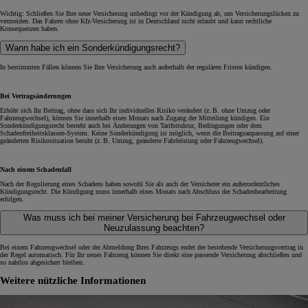
Wichtig: Schließen Sie Ihre neue Versicherung unbedingt vor der Kündigung ab, um Versicherungslücken zu
vermeiden. Das Fahren ohne Kfz-Versicherung ist in Deutschland nicht erlaubt und kann rechtliche
Konsequenzen haben.
Wann habe ich ein Sonderkündigungsrecht?
In bestimmten Fällen können Sie Ihre Versicherung auch außerhalb der regulären Fristen kündigen.
Bei Vertragsänderungen
Erhöht sich Ihr Beitrag, ohne dass sich Ihr individuelles Risiko verändert (z. B. ohne Umzug oder
Fahrzeugwechsel), können Sie innerhalb eines Monats nach Zugang der Mitteilung kündigen. Ein
Sonderkündigungsrecht besteht auch bei Änderungen von Tarifstruktur, Bedingungen oder dem
Schadenfreiheitsklassen-System. Keine Sonderkündigung ist möglich, wenn die Beitragsanpassung auf einer
geänderten Risikosituation beruht (z. B. Umzug, geänderte Fahrleistung oder Fahrzeugwechsel).
Nach einem Schadenfall
Nach der Regulierung eines Schadens haben sowohl Sie als auch der Versicherer ein außerordentliches
Kündigungsrecht. Die Kündigung muss innerhalb eines Monats nach Abschluss der Schadenbearbeitung
erfolgen.
Was muss ich bei meiner Versicherung bei Fahrzeugwechsel oder
Neuzulassung beachten?
Bei einem Fahrzeugwechsel oder der Abmeldung Ihres Fahrzeugs endet der bestehende Versicherungsvertrag in
der Regel automatisch. Für Ihr neues Fahrzeug können Sie direkt eine passende Versicherung abschließen und
so nahtlos abgesichert bleiben.
Weitere nützliche Informationen