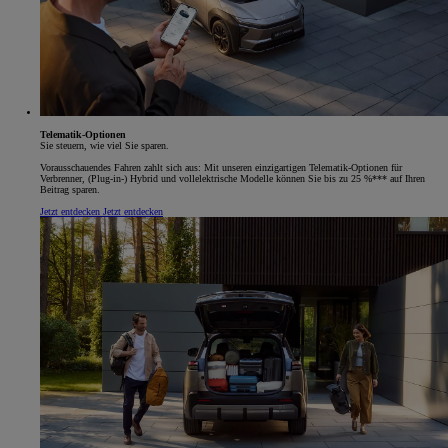
Telematik-Optionen
Sie steuern, wie viel Sie sparen.
Vorausschauendes Fahren zahlt sich aus: Mit unseren einzigartigen Telematik-Optionen für
Verbrenner, (Plug-in-) Hybrid und vollelektrische Modelle können Sie bis zu 25 %*** auf Ihren
Beitrag sparen.
Jetzt entdecken
Jetzt entdecken