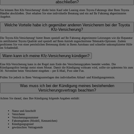
abschließen?
Sie können Ihre Kfz-Versicherung¹ direkt beim Kauf oder Leasing eines Toyota Fahrzeugs über Ihren Toyota
Händler abschließen. Dort erhalten Sie eine individuelle Beratung und ein auf Ihr Fahrzeug abgestimmtes
Angebot.
Welche Vorteile habe ich gegenüber anderen Versicherern bei der Toyota
Kfz-Versicherung?
Die Toyota Kfz-Versicherung¹ bietet Ihnen speziell auf Ihr Fahrzeug abgestimmte Leistungen wie die Reparatur
in zertifizierter Toyota Qualität und speziell auf Ihren Antrieb zugeschnittene Telematik-Optionen. Zudem
profitieren Sie von einer persönlichen Betreuung direkt in Ihrem Autohaus und schneller unkomplizierter Hilfe
im Schadenfall.
Wann kann ich meine Kfz-Versicherung kündigen?
Eine Kfz-Versicherung kann in der Regel zum Ende des Versicherungsjahres beendet werden. Die
Kündigungsfrist beträgt meist einen Monat. Damit die Kündigung wirksam wird, sollte sie spätestens bis zum
30. November beim Versicherer eingehen – per E-Mail, Post oder Fax.
Prüfen Sie jedoch in Ihren Vertragsunterlagen den individuellen Ablauf- und Kündigungstermin.
Was muss ich bei der Kündigung meines bestehenden
Versicherungsvertrags beachten?
Achten Sie darauf, dass Ihre Kündigung folgende Angaben enthält:
Name und Anschrift
Versicherer
Versicherungsnummer
Fahrzeugdaten (Modell, Kennzeichen)
Kündigungsgrund
gewünschtes Vertragsende