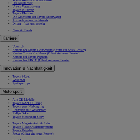
Der Toyota Way
Unsere Verantwortung
Toyota in Europa
Toyota Klassiker
Die Geschichte der Toyota Sportwagen
Auszeichnungen und Awards
Driven – Was uns antreibt
News & Events
Karriere
Übersicht
Karriere bei Toyota Deutschland
(Öffnet ein neues Fenster)
Karriere Toyota Kreditbank
(Öffnet ein neues Fenster)
Karriere bei Toyota Partnern
Karriere bei KINTO
(Öffnet ein neues Fenster)
Innovation & Nachhaltigkeit
Toyota i-Road
Waldlabor
Spritspartipps
Motorsport
Alle GR Modelle
Toyota GAZOO Racing
Toyota goes Nürburgring
Rennsport mit Wasserstoff
Rallye Dakar
Toyota Motorsport Story
Toyota Magazin Auto & Leben
Toyota T-Mate Assistenzsysteme
Toyota Ratgeber
Presse
(Öffnet ein neues Fenster)