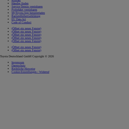
Kontakt
Händler finden
Service-Termin vereinbaren
Probefahrt vereinbaren
MyToyota App herunterladen
Barrierefreiheitserklärung
EU Data Act
Code of Conduct
(Öffnet ein neues Fenster)
(Öffnet ein neues Fenster)
(Öffnet ein neues Fenster)
(Öffnet ein neues Fenster)
(Öffnet ein neues Fenster)
(Öffnet ein neues Fenster)
(Öffnet ein neues Fenster)
Toyota Deutschland GmbH Copyright © 2026
Impressum
Datenschutz
Rechtliche Hinweise
Cookie-Einstellungen / Widerruf