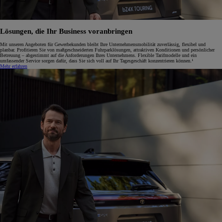
Lösungen, die Ihr Business voranbringen
Mit unseren Angeboten für Gewerbekunden bleibt Ihre Unternehmensmobilität zuverlässig, flexibel und
planbar. Profitieren Sie von maßgeschneiderten Fuhrparklösungen, attraktiven Konditionen und persönlicher
Betreuung – abgestimmt auf die Anforderungen Ihres Unternehmens. Flexible Tarifmodelle und ein
umfassender Service sorgen dafür, dass Sie sich voll auf Ihr Tagesgeschäft konzentrieren können.¹
Mehr erfahren