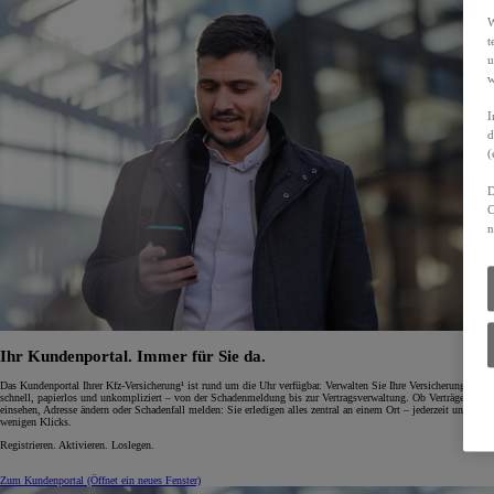
W
t
u
w
I
d
(
D
C
n
Ihr Kundenportal. Immer für Sie da.
Das Kundenportal Ihrer Kfz-Versicherung¹ ist rund um die Uhr verfügbar. Verwalten Sie Ihre Versicherung
schnell, papierlos und unkompliziert – von der Schadenmeldung bis zur Vertragsverwaltung. Ob Verträge
einsehen, Adresse ändern oder Schadenfall melden: Sie erledigen alles zentral an einem Ort – jederzeit und mit
wenigen Klicks.
Registrieren. Aktivieren. Loslegen.
Zum Kundenportal
(Öffnet ein neues Fenster)