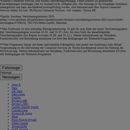
³Einzelne Connected Services sind modell-/ausstattungsabhängig. Ferner können sie gesetzlichen
Einschränkungen unterliegen oder im Ausland nicht verfügbar sein. Die Nutzung ist für festgelegte Zeiträume
unentgeltlich und kann anschließend kostenpflichtig werden. Alle Informationen über Toyota Connected
Services finden Sie hier: MyToyota Connected Services: voll vernetzt | Toyota DE
*Quelle: Autohaus Versicherungsmonitor 2025
(https://www.autohaus.de/nachrichten/schadenbusiness/autohaus-versicherungsmonitor-2025-toyota-bleibt-
unschlagbar-3733014); TECVIA Media GmbH, München
**Der Startbonus ist eine einmalige Beitragsreduzierung. Er gilt bis zum Ende des ersten Versicherungsjahres
(bei Versicherungsbeginn zwischen 01.01. und 31.07.) bzw. bis zum Ende des darauffolgenden
Versicherungsjahres (bei Beginn zwischen 01.08. und 31.12.). Weitere Informationen zur Teilnahme,
Funktionsweise und Berechnung entnehmen Sie bitte den Bedingungen der Telematik-Programme.
***Der Folgebonus basiert auf Ihrem individuellen Fahrergebnis und ersetzt den Startbonus nach Ablauf.
Voraussetzung ist die Aktivierung der Connected Services im Toyota Kundenportal sowie die Nutzung der
MyToyota App. Weitere Informationen zur Teilnahme, Funktionsweise und Berechnung entnehmen Sie bitte
den Bedingungen der Telematik-Programme.
Fahrzeuge
Fahrzeuge
Neuwagen
Aygo X
Yaris
GR Yaris
Yaris Cross
Corolla
Toyota C-HR
Toyota C-HR+
Corolla Touring Sports
Corolla Cross
Toyota GR Supra
Mirai
Prius Plug-In Hybrid
Urban Cruiser
Toyota bZ4X
bZ4X Touring