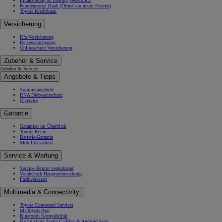
Finanzierung & Leasing gewerblich
Kundenportal Bank
(Öffnet ein neues Fenster)
Toyota Kreditbank
Versicherung
Kfz-Versicherung
Reiseversicherung
Onlineschutz Versicherung
Zubehör & Service
Zubehör & Service
Angebote & Tipps
Sommerangebote
DNA Diebstahlschutz
Ölservice
Garantie
Garantien im Überblick
Toyota Relax
Batterie-Garantie
Mobilitätsschutz
Service & Wartung
Service-Termin vereinbaren
Vorabcheck Hauptuntersuchung
Fachwerkstatt
Multimedia & Connectivity
Toyota Connected Services
MyToyota App
Bluetooth Kompabilität
Nachrüstung Apple CarPlay & Android Auto