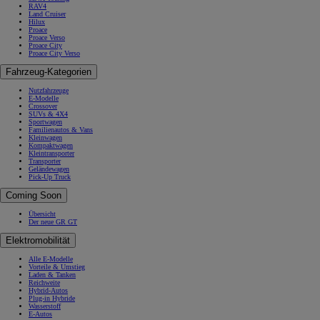
RAV4
Land Cruiser
Hilux
Proace
Proace Verso
Proace City
Proace City Verso
Fahrzeug-Kategorien
Nutzfahrzeuge
E-Modelle
Crossover
SUVs & 4X4
Sportwagen
Familienautos & Vans
Kleinwagen
Kompaktwagen
Kleintransporter
Transporter
Geländewagen
Pick-Up Truck
Coming Soon
Übersicht
Der neue GR GT
Elektromobilität
Alle E-Modelle
Vorteile & Umstieg
Laden & Tanken
Reichweite
Hybrid-Autos
Plug-in Hybride
Wasserstoff
E-Autos