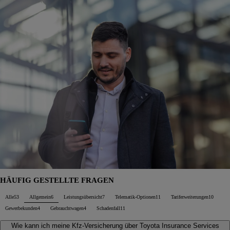
HÄUFIG GESTELLTE FRAGEN
Alle
53
Allgemein
6
Leistungsübersicht
7
Telematik-Optionen
11
Tariferweiterungen
10
Gewerbekunden
4
Gebrauchtwagen
4
Schadenfall
11
Wie kann ich meine Kfz-Versicherung über Toyota Insurance Services