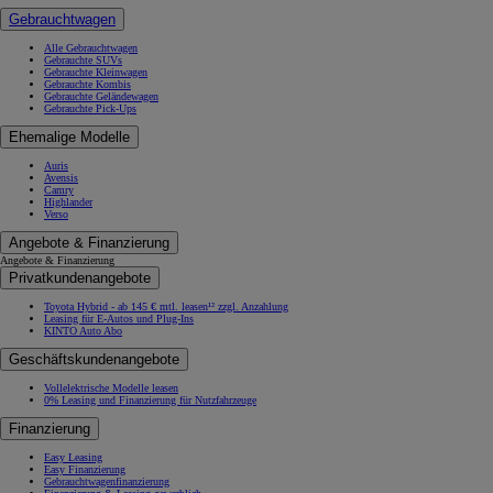
Gebrauchtwagen
Alle Gebrauchtwagen
Gebrauchte SUVs
Gebrauchte Kleinwagen
Gebrauchte Kombis
Gebrauchte Geländewagen
Gebrauchte Pick-Ups
Ehemalige Modelle
Auris
Avensis
Camry
Highlander
Verso
Angebote & Finanzierung
Angebote & Finanzierung
Privatkundenangebote
Toyota Hybrid - ab 145 € mtl. leasen¹² zzgl. Anzahlung
Leasing für E-Autos und Plug-Ins
KINTO Auto Abo
Geschäftskundenangebote
Vollelektrische Modelle leasen
0% Leasing und Finanzierung für Nutzfahrzeuge
Finanzierung
Easy Leasing
Easy Finanzierung
Gebrauchtwagenfinanzierung