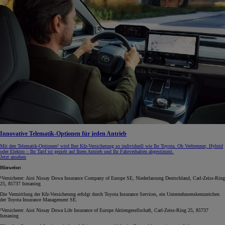
Innovative Telematik-Optionen für jeden Antrieb
Mit den Telematik-Optionen¹ wird Ihre Kfz‑Versicherung so individuell wie Ihr Toyota. Ob Verbrenner, Hybrid
oder Elektro – Ihr Tarif ist gezielt auf Ihren Antrieb und Ihr Fahrverhalten abgestimmt.
Jetzt ansehen
Hinweise:
¹Versicherer: Aioi Nissay Dowa Insurance Company of Europe SE, Niederlassung Deutschland, Carl-Zeiss-Ring
25, 85737 Ismaning
Die Vermittlung der Kfz-Versicherung erfolgt durch Toyota Insurance Services, ein Unternehmenskennzeichen
der Toyota Insurance Management SE.
²Versicherer: Aioi Nissay Dowa Life Insurance of Europe Aktiengesellschaft, Carl-Zeiss-Ring 25, 85737
Ismaning