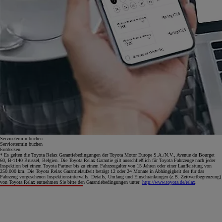
Servicetermin buchen
Servicetermin buchen
Entdecken
* Es gelten die Toyota Relax Garantiebedingungen der Toyota Motor Europe S.A./N.V., Avenue du Bourget
60, B-1140 Brüssel, Belgien. Die Toyota Relax Garantie gilt ausschließlich für Toyota Fahrzeuge nach jeder
Inspektion bei einem Toyota Partner bis zu einem Fahrzeugalter von 15 Jahren oder einer Laufleistung von
250.000 km. Die Toyota Relax Garantielaufzeit beträgt 12 oder 24 Monate in Abhängigkeit des für das
Fahrzeug vorgesehenen Inspektionsintervalls. Details, Umfang und Einschränkungen (z.B. Zeitwertbegrenzung)
von Toyota Relax entnehmen Sie bitte den Garantiebedingungen unter:
http://www.toyota.de/relax
.