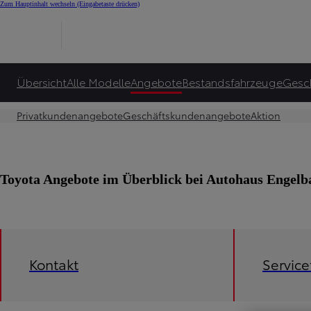
Zum Hauptinhalt wechseln
(Eingabetaste drücken)
Übersicht
Alle Modelle
Angebote
Bestandsfahrzeuge
Gesc
Privatkundenangebote
Geschäftskundenangebote
Aktion
Toyota Angebote im Überblick bei Autohaus Enge
Kontakt
Servic