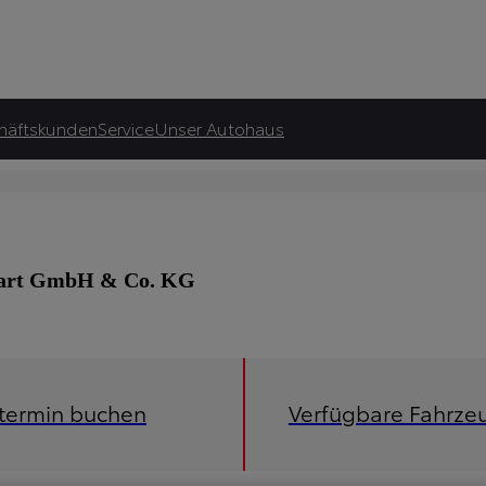
häftskunden
Service
Unser Autohaus
lbart GmbH & Co. KG
etermin buchen
Verfügbare Fahrze