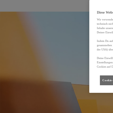
Diese Web
Wir verwende
technisch nic
Inhalte unser
Deiner Einwil
Indem Du auf 
gesammelten 
der USA) übe
Deine Einwill
Einstellungen
Cookies auf 
Cookie-