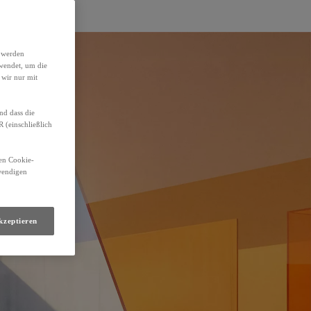
h werden
wendet, um die
 wir nur mit
nd dass die
(einschließlich
den Cookie-
twendigen
kzeptieren