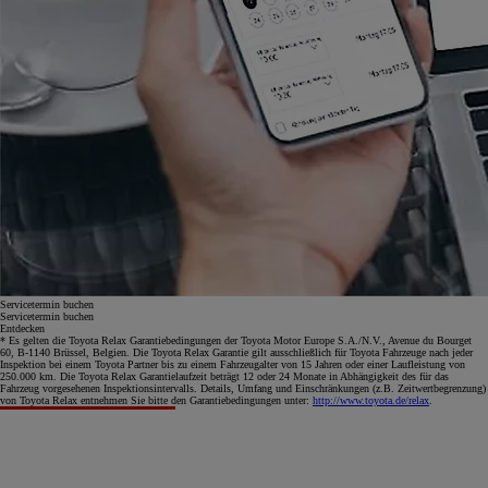
Servicetermin buchen
Servicetermin buchen
Entdecken
* Es gelten die Toyota Relax Garantiebedingungen der Toyota Motor Europe S.A./N.V., Avenue du Bourget
60, B-1140 Brüssel, Belgien. Die Toyota Relax Garantie gilt ausschließlich für Toyota Fahrzeuge nach jeder
Inspektion bei einem Toyota Partner bis zu einem Fahrzeugalter von 15 Jahren oder einer Laufleistung von
250.000 km. Die Toyota Relax Garantielaufzeit beträgt 12 oder 24 Monate in Abhängigkeit des für das
Fahrzeug vorgesehenen Inspektionsintervalls. Details, Umfang und Einschränkungen (z.B. Zeitwertbegrenzung)
von Toyota Relax entnehmen Sie bitte den Garantiebedingungen unter:
http://www.toyota.de/relax
.