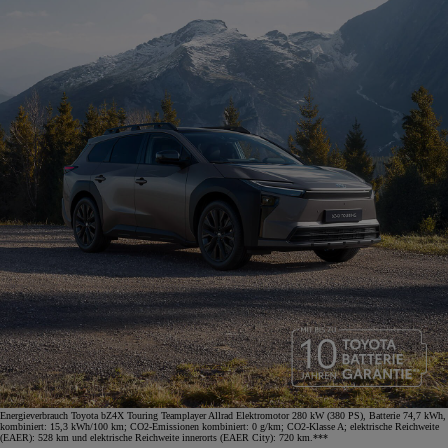
Energieverbrauch Toyota bZ4X Touring Teamplayer Allrad Elektromotor 280 kW (380 PS), Batterie 74,7 kWh,
kombiniert: 15,3 kWh/100 km; CO2-Emissionen kombiniert: 0 g/km; CO2-Klasse A; elektrische Reichweite
(EAER): 528 km und elektrische Reichweite innerorts (EAER City): 720 km.***