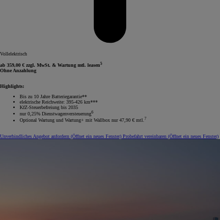
Vollelektrisch
5
ab 359,00 € zzgl. MwSt. & Wartung mtl. leasen
Ohne Anzahlung
Highlights:
Bis zu 10 Jahre Batteriegarantie**
elektrische Reichweite: 395-426 km***
KfZ-Steuerbefreiung bis 2035
6
nur 0,25% Dienstwagenversteuerung
7
Optional Wartung und Wartung+ mit Wallbox nur 47,90 € mtl.
Unverbindliches Angebot anfordern
(Öffnet ein neues Fenster)
Probefahrt vereinbaren
(Öffnet ein neues Fenster)