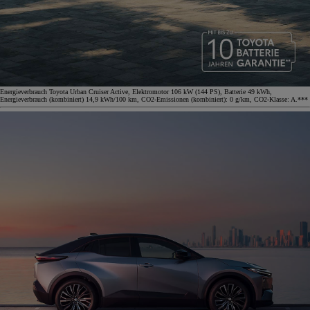
Energieverbrauch Toyota Urban Cruiser Active, Elektromotor 106 kW (144 PS), Batterie 49 kWh,
Energieverbrauch (kombiniert) 14,9 kWh/100 km, CO2-Emissionen (kombiniert): 0 g/km, CO2-Klasse: A.***