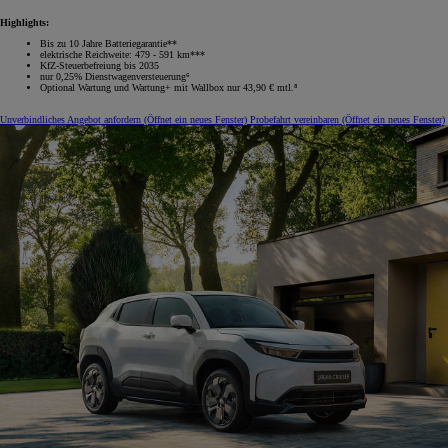
Highlights:
Bis zu 10 Jahre Batteriegarantie**
elektrische Reichweite: 479 - 591 km***
KfZ-Steuerbefreiung bis 2035
nur 0,25% Dienstwagenversteuerung⁶
Optional Wartung und Wartung+ mit Wallbox nur 43,90 € mtl.⁸
Unverbindliches Angebot anfordern
(Öffnet ein neues Fenster)
Probefahrt vereinbaren
(Öffnet ein neues Fenster)