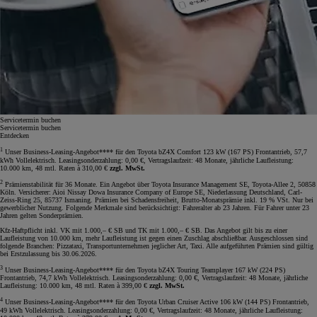
Servicetermin buchen
Servicetermin buchen
Entdecken
1
Unser Business-Leasing-Angebot**** für den Toyota bZ4X Comfort 123 kW (167 PS) Frontantrieb, 57,7
kWh Vollelektrisch. Leasingsonderzahlung: 0,00 €, Vertragslaufzeit: 48 Monate, jährliche Laufleistung:
10.000 km, 48 mtl. Raten à 310,00 €
zzgl. MwSt.
2
Prämienstabilität für 36 Monate. Ein Angebot über Toyota Insurance Management SE, Toyota-Allee 2, 50858
Köln. Versicherer: Aioi Nissay Dowa Insurance Company of Europe SE, Niederlassung Deutschland, Carl-
Zeiss-Ring 25, 85737 Ismaning. Prämien bei Schadensfreiheit, Brutto-Monatsprämie inkl. 19 % VSt. Nur bei
gewerblicher Nutzung. Folgende Merkmale sind berücksichtigt: Fahreralter ab 23 Jahren. Für Fahrer unter 23
Jahren gelten Sonderprämien.
Kfz-Haftpflicht inkl. VK mit 1.000,– € SB und TK mit 1.000,– € SB. Das Angebot gilt bis zu einer
Laufleistung von 10.000 km, mehr Laufleistung ist gegen einen Zuschlag abschließbar. Ausgeschlossen sind
folgende Branchen: Pizzataxi, Transportunternehmen jeglicher Art, Taxi. Alle aufgeführten Prämien sind gültig
bei Erstzulassung bis 30.06.2026.
3
Unser Business-Leasing-Angebot**** für den Toyota bZ4X Touring Teamplayer 167 kW (224 PS)
Frontantrieb, 74,7 kWh Vollelektrisch. Leasingsonderzahlung: 0,00 €, Vertragslaufzeit: 48 Monate, jährliche
Laufleistung: 10.000 km, 48 mtl. Raten à 399,00 €
zzgl. MwSt.
4
Unser Business-Leasing-Angebot**** für den Toyota Urban Cruiser Active 106 kW (144 PS) Frontantrieb,
49 kWh Vollelektrisch. Leasingsonderzahlung: 0,00 €, Vertragslaufzeit: 48 Monate, jährliche Laufleistung: