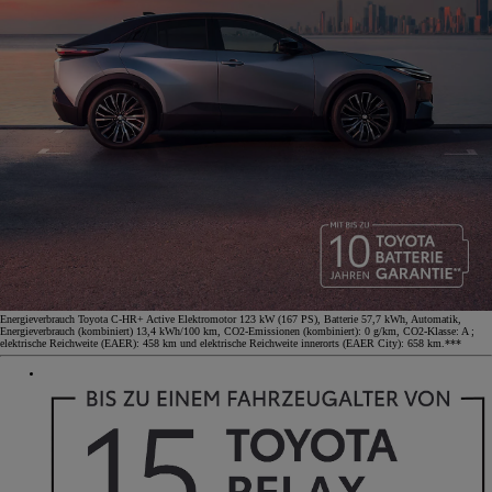
Energieverbrauch Toyota C-HR+ Active Elektromotor 123 kW (167 PS), Batterie 57,7 kWh, Automatik,
Energieverbrauch (kombiniert) 13,4 kWh/100 km, CO2-Emissionen (kombiniert): 0 g/km, CO2-Klasse: A ;
elektrische Reichweite (EAER): 458 km und elektrische Reichweite innerorts (EAER City): 658 km.***