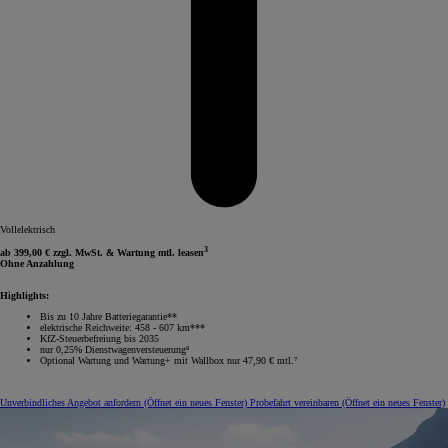
Vollelektrisch
3
ab 399,00 € zzgl. MwSt. & Wartung mtl. leasen
Ohne Anzahlung
Highlights:
Bis zu 10 Jahre Batteriegarantie**
elektrische Reichweite: 458 - 607 km***
KfZ-Steuerbefreiung bis 2035
nur 0,25% Dienstwagenversteuerung⁶
Optional Wartung und Wartung+ mit Wallbox nur 47,90 € mtl.⁷
Unverbindliches Angebot anfordern
(Öffnet ein neues Fenster)
Probefahrt vereinbaren
(Öffnet ein neues Fenster)