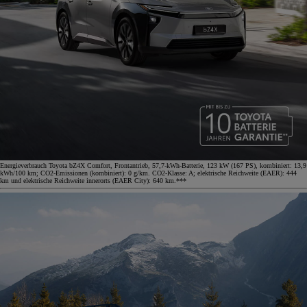
Energieverbrauch Toyota bZ4X Comfort, Frontantrieb, 57,7-kWh-Batterie, 123 kW (167 PS), kombiniert: 13,9
kWh/100 km; CO2-Emissionen (kombiniert): 0 g/km. CO2-Klasse: A; elektrische Reichweite (EAER): 444
km und elektrische Reichweite innerorts (EAER City): 640 km.***