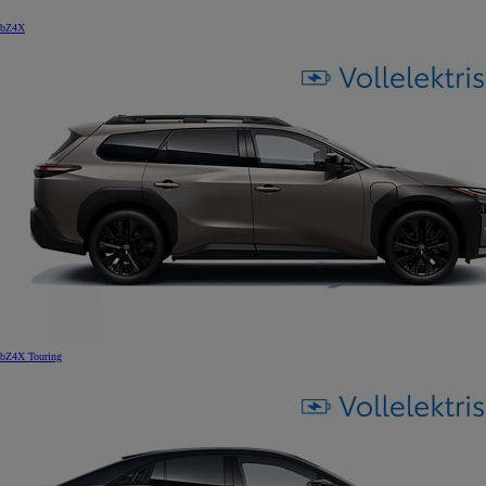
bZ4X
bZ4X Touring