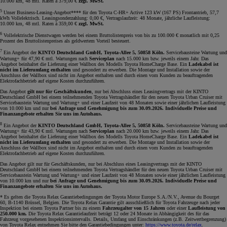
10.000 km, 48 mtl. Raten à 379,00 €
zzgl. MwSt.
5
Unser Business-Leasing-Angebot**** für den Toyota C-HR+ Active 123 kW (167 PS) Frontantrieb, 57,7
kWh Vollelektrisch. Leasingsonderzahlung: 0,00 €, Vertragslaufzeit: 48 Monate, jährliche Laufleistung:
10.000 km, 48 mtl. Raten à 359,00 €
zzgl. MwSt.
6
Vollelektrische Dienstwagen werden bei einem Bruttolistenpreis von bis zu 100.000 € monatlich mit 0,25
Prozent des Bruttolistenpreises als geldwertem Vorteil besteuert.
7
Ein Angebot der
KINTO Deutschland GmbH, Toyota-Allee 5, 50858 Köln.
Servicebausteine Wartung und
Wartung+ für 47,90 € mtl. Wartungen nach
Serviceplan
nach 15.000 km bzw. jeweils einem Jahr. Das
Angebot beinhaltet die Lieferung einer Wallbox des Modells Toyota HomeCharge Base. Ein
Ladekabel ist
nicht im Lieferumfang enthalten
und gesondert zu erwerben. Die Montage und Installation sowie der
Anschluss der Wallbox sind nicht im Angebot enthalten und durch einen vom Kunden zu beauftragenden
Elektrofachbetrieb auf eigene Kosten durchzuführen.
Das Angebot
gilt nur für Geschäftskunden
, nur bei Abschluss eines Leasingvertrags mit der KINTO
Deutschland GmbH bei einem teilnehmenden Toyota Vertragshändler für den neuen Toyota Urban Cruiser mit
Servicebaustein Wartung und Wartung+ und einer Laufzeit von 48 Monaten sowie einer jährlichen Laufleistung
von 10.000 km und nur
bei Anfrage und Genehmigung bis zum 30.09.2026. Individuelle Preise und
Finanzangebote erhalten Sie uns im Autohaus.
8
Ein Angebot der
KINTO Deutschland GmbH, Toyota-Allee 5, 50858 Köln.
Servicebausteine Wartung und
Wartung+ für 43,90 € mtl. Wartungen nach
Serviceplan
nach 20.000 km bzw. jeweils einem Jahr. Das
Angebot beinhaltet die Lieferung einer Wallbox des Modells Toyota HomeCharge Base. Ein
Ladekabel ist
nicht im Lieferumfang enthalten
und gesondert zu erwerben. Die Montage und Installation sowie der
Anschluss der Wallbox sind nicht im Angebot enthalten und durch einen vom Kunden zu beauftragenden
Elektrofachbetrieb auf eigene Kosten durchzuführen.
Das Angebot gilt nur für Geschäftskunden, nur bei Abschluss eines Leasingvertrags mit der KINTO
Deutschland GmbH bei einem teilnehmenden Toyota Vertragshändler für den neuen Toyota Urban Cruiser mit
Servicebaustein Wartung und Wartung+ und einer Laufzeit von 48 Monaten sowie einer jährlichen Laufleistung
von 10.000 km und nur
bei Anfrage und Genehmigung bis zum 30.09.2026. Individuelle Preise und
Finanzangebote erhalten Sie uns im Autohaus.
* Es gelten die Toyota Relax Garantiebedingungen der Toyota Motor Europe S.A./N.V., Avenue du Bourget
60, B-1140 Brüssel, Belgien. Die Toyota Relax Garantie gilt ausschließlich für Toyota Fahrzeuge nach jeder
Inspektion bei einem Toyota Partner bis zu einem
Fahrzeugalter von 15 Jahren
oder einer
Laufleistung von
250.000 km.
Die Toyota Relax Garantielaufzeit beträgt 12 oder 24 Monate in Abhängigkeit des für das
Fahrzeug vorgesehenen Inspektionsintervalls. Details, Umfang und Einschränkungen (z.B. Zeitwertbegrenzung)
von Toyota Relax entnehmen Sie bitte den Garantiebedingungen unter:
https://www.toyota.de/relax
.