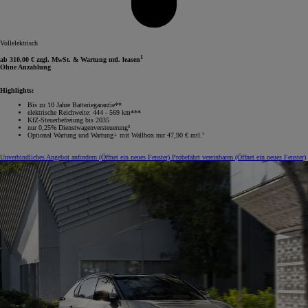
Vollelektrisch
1
ab 310,00 € zzgl. MwSt. & Wartung mtl. leasen
Ohne Anzahlung
Highlights:
Bis zu 10 Jahre Batteriegarantie**
elektrische Reichweite: 444 - 569 km***
KfZ-Steuerbefreiung bis 2035
nur 0,25% Dienstwagenversteuerung⁶
Optional Wartung und Wartung+ mit Wallbox nur 47,90 € mtl.⁷
Unverbindliches Angebot anfordern
(Öffnet ein neues Fenster)
Probefahrt vereinbaren
(Öffnet ein neues Fenster)