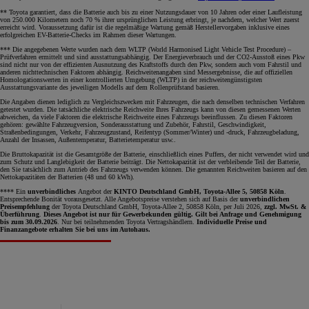
** Toyota garantiert, dass die Batterie auch bis zu einer Nutzungsdauer von 10 Jahren oder einer Laufleistung
von 250.000 Kilometern noch 70 % ihrer ursprünglichen Leistung erbringt, je nachdem, welcher Wert zuerst
erreicht wird. Voraussetzung dafür ist die regelmäßige Wartung gemäß Herstellervorgaben inklusive eines
erfolgreichen EV-Batterie-Checks im Rahmen dieser Wartungen.
*** Die angegebenen Werte wurden nach dem WLTP (World Harmonised Light Vehicle Test Procedure) –
Prüfverfahren ermittelt und sind ausstattungsabhängig. Der Energieverbrauch und der CO2-Ausstoß eines Pkw
sind nicht nur von der effizienten Ausnutzung des Kraftstoffs durch den Pkw, sondern auch vom Fahrstil und
anderen nichttechnischen Faktoren abhängig. Reichweitenangaben sind Messergebnisse, die auf offiziellen
Homologationswerten in einer kontrollierten Umgebung (WLTP) in der reichweitengünstigsten
Ausstattungsvariante des jeweiligen Modells auf dem Rollenprüfstand basieren.
Die Angaben dienen lediglich zu Vergleichszwecken mit Fahrzeugen, die nach denselben technischen Verfahren
getestet wurden. Die tatsächliche elektrische Reichweite Ihres Fahrzeugs kann von diesen gemessenen Werten
abweichen, da viele Faktoren die elektrische Reichweite eines Fahrzeugs beeinflussen. Zu diesen Faktoren
gehören: gewählte Fahrzeugversion, Sonderausstattung und Zubehör, Fahrstil, Geschwindigkeit,
Straßenbedingungen, Verkehr, Fahrzeugzustand, Reifentyp (Sommer/Winter) und -druck, Fahrzeugbeladung,
Anzahl der Insassen, Außentemperatur, Batterietemperatur usw..
Die Bruttokapazität ist die Gesamtgröße der Batterie, einschließlich eines Puffers, der nicht verwendet wird und
zum Schutz und Langlebigkeit der Batterie beiträgt. Die Nettokapazität ist der verbleibende Teil der Batterie,
den Sie tatsächlich zum Antrieb des Fahrzeugs verwenden können. Die genannten Reichweiten basieren auf den
Nettokapazitäten der Batterien (48 und 60 kWh).
**** Ein
unverbindliches
Angebot der
KINTO Deutschland GmbH, Toyota-Allee 5, 50858 Köln
.
Entsprechende Bonität vorausgesetzt. Alle Angebotspreise verstehen sich auf Basis der
unverbindlichen
Preisempfehlung
der Toyota Deutschland GmbH, Toyota-Allee 2, 50858 Köln, per Juli 2026,
zzgl. MwSt. &
Überführung
.
Dieses Angebot ist nur für Gewerbekunden gültig. Gilt bei Anfrage und Genehmigung
bis zum 30.09.2026
. Nur bei teilnehmenden Toyota Vertragshändlern.
Individuelle Preise und
Finanzangebote erhalten Sie bei uns im Autohaus.