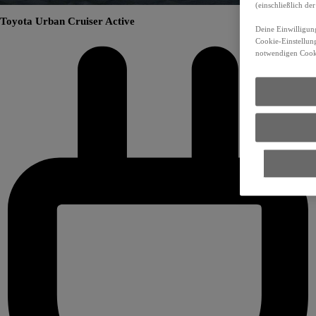
(einschließlich d
Toyota Urban Cruiser Active
Deine Einwilligung
Cookie-Einstellung
notwendigen Cooki