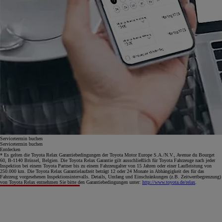
Servicetermin buchen
Servicetermin buchen
Entdecken
* Es gelten die Toyota Relax Garantiebedingungen der Toyota Motor Europe S.A./N.V., Avenue du Bourget
60, B-1140 Brüssel, Belgien. Die Toyota Relax Garantie gilt ausschließlich für Toyota Fahrzeuge nach jeder
Inspektion bei einem Toyota Partner bis zu einem Fahrzeugalter von 15 Jahren oder einer Laufleistung von
250.000 km. Die Toyota Relax Garantielaufzeit beträgt 12 oder 24 Monate in Abhängigkeit des für das
Fahrzeug vorgesehenen Inspektionsintervalls. Details, Umfang und Einschränkungen (z.B. Zeitwertbegrenzung)
von Toyota Relax entnehmen Sie bitte den Garantiebedingungen unter:
http://www.toyota.de/relax
.