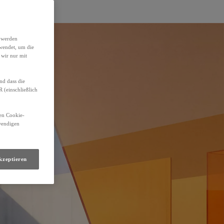
h werden
wendet, um die
 wir nur mit
nd dass die
(einschließlich
den Cookie-
twendigen
kzeptieren