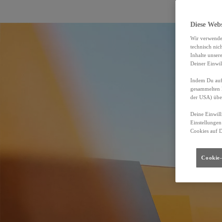
Diese Web
Wir verwende
technisch nic
Inhalte unser
Deiner Einwil
Indem Du auf 
gesammelten 
der USA) übe
Deine Einwill
Einstellungen
Cookies auf 
Cookie-