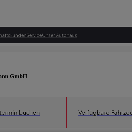
häftskunden
Service
Unser Autohaus
kmann GmbH
etermin buchen
Verfügbare Fahrze