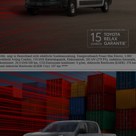
Abb. zeigt in Deutschland nicht erhältliche Sonderausstattung. Energieverbrauch Proace Max Electric, L3H2
verblecht 4-türig Comfort, 110 kWh Batteriekapazität, Elektroantrieb, 205 kW (279 PS), stufenlose Automatik,
kombiniert: 29,4 kWh/100 km, CO2-Emissionen kombiniert: 0 g/km, elektrische Reichweite (EAER): 378 km
und elektrische Reichweite (EAER City): 537 km.****