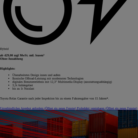
Hybrid
ab 429,00 zzgl MwSt. mtl. leasen⁵
Ohne Anzahlung
Highlights:
Überarbeitetes Design innen und außen
Ikonische Offroad-Leistung mit modernsten Technologien
digitales Benutzererlebnis mit 12,3" Multimedia Display (ausstattungsabhängig)
3,5t Anhängelast
bis zu 1t Nutzlast
Toyota Relax Garantie nach jeder Inspektion bis zu einem Fahrzeugalter von 15 Jahren*.
Unverbindliches Angebot anfordern
(Öffnet ein neues Fenster)
Probefahrt vereinbaren
(Öffnet ein neues Fenster)