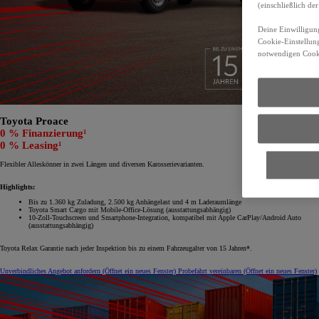
(einschließlich d
Deine Einwilligung
Cookie-Einstellung
notwendigen Cooki
Toyota Proace
0 % Finanzierung¹
0 % Leasing¹
Flexibler Alleskönner in zwei Längen und diversen Karosserievarianten.
Highlights:
Bis zu 1.360 kg Zuladung, 2.500 kg Anhängelast und 4 m Laderaumlänge
Toyota Smart Cargo mit Mobile-Office-Lösung (ausstattungsabhängig)
10-Zoll-Touchscreen und Smartphone-Integration, kompatibel mit Apple CarPlay/Android Auto
(ausstattungsabhängig)
Toyota Relax Garantie nach jeder Inspektion bis zu einem Fahrzeugalter von 15 Jahren*.
Unverbindliches Angebot anfordern
(Öffnet ein neues Fenster)
Probefahrt vereinbaren
(Öffnet ein neues Fenster)