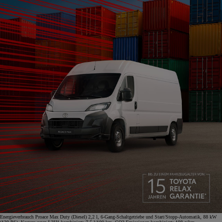
Energieverbrauch Proace Max Duty (Diesel) 2,2 l, 6-Gang-Schaltgetriebe und Start/Stopp-Automatik, 88 kW