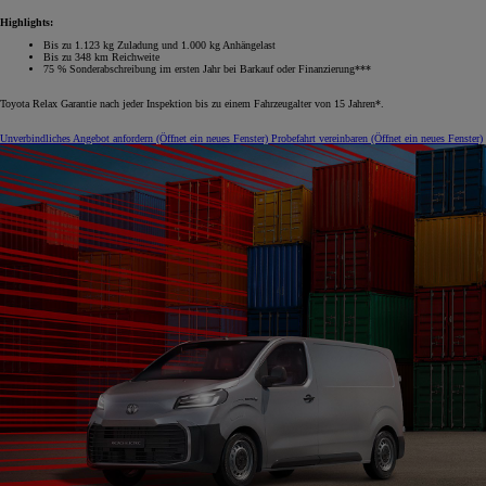
Highlights:
Bis zu 1.123 kg Zuladung und 1.000 kg Anhängelast
Bis zu 348 km Reichweite
75 % Sonderabschreibung im ersten Jahr bei Barkauf oder Finanzierung***
Toyota Relax Garantie nach jeder Inspektion bis zu einem Fahrzeugalter von 15 Jahren*.
Unverbindliches Angebot anfordern
(Öffnet ein neues Fenster)
Probefahrt vereinbaren
(Öffnet ein neues Fenster)