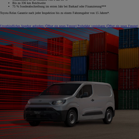
Bis zu 336 km Reichweite
75 % Sonderabschreibung im ersten Jahr bei Barkauf oder Finanzierung***
Toyota Relax Garantie nach jeder Inspektion bis zu einem Fahrzeugalter von 15 Jahren*.
Unverbindliches Angebot anfordern
(Öffnet ein neues Fenster)
Probefahrt vereinbaren
(Öffnet ein neues Fenster)