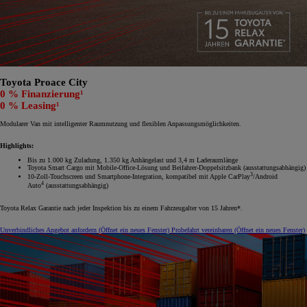
Toyota Proace City
0 % Finanzierung¹
0 % Leasing¹
Modularer Van mit intelligenter Raumnutzung und flexiblen Anpassungsmöglichkeiten.
Highlights:
Bis zu 1.000 kg Zuladung, 1.350 kg Anhängelast und 3,4 m Laderaumlänge
Toyota Smart Cargo mit Mobile-Office-Lösung und Beifahrer-Doppelsitzbank (ausstattungsabhängig)
3
10-Zoll-Touchscreen und Smartphone-Integration, kompatibel mit Apple CarPlay
/Android
4
Auto
(ausstattungsabhängig)
Toyota Relax Garantie nach jeder Inspektion bis zu einem Fahrzeugalter von 15 Jahren*.
Unverbindliches Angebot anfordern
(Öffnet ein neues Fenster)
Probefahrt vereinbaren
(Öffnet ein neues Fenster)