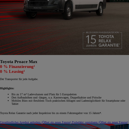
Toyota Proace Max
0 % Finanzierung¹
0 % Leasing¹
Der Transporter für jede Aufgabe.
Highlights:
Bis zu 17 m³ Ladevolumen und Platz für 5 Europaletten
Drei Aufbauhöhen und -längen, u.a. Kastenwagen, Doppelkabine und Pritsche
Mobiles Büro mit flexiblem Tisch praktischen Ablagen und Lademöglichkeit für Smartphone oder
Tablet
Toyota Relax Garantie nach jeder Inspektion bis zu einem Fahrzeugalter von 15 Jahren*.
Unverbindliches Angebot anfordern
(Öffnet ein neues Fenster)
Probefahrt vereinbaren
(Öffnet ein neues Fenster)