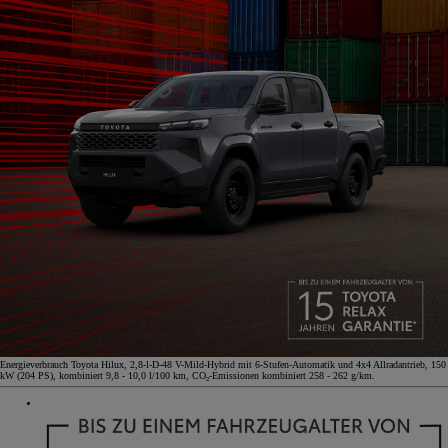
Energieverbrauch Toyota Hilux, 2,8-l-D-48 V-Mild-Hybrid mit 6-Stufen-Automatik und 4x4 Allradantrieb, 150
kW (204 PS), kombiniert 9,8 - 10,0 l/100 km, CO₂-Emissionen kombiniert 258 - 262 g/km.