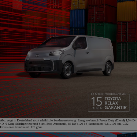
Abb. zeigt in Deutschland nicht erhältliche Sonderausstattung. Energieverbrauch Proace Duty (Diesel) 1,5-l-D-
4D, 6-Gang-Schaltgetriebe und Start-/Stop-Automatik, 88 kW (120 PS) kombiniert: 6,6 l/100 km, CO2-
Emissionen kombiniert: 173 g/km.