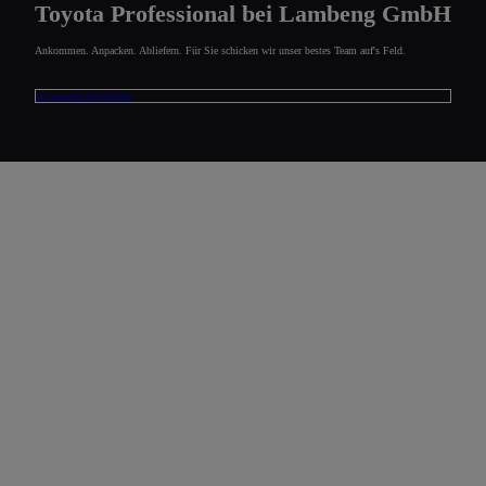
Toyota Professional bei Lambeng GmbH
Ankommen. Anpacken. Abliefern. Für Sie schicken wir unser bestes Team auf's Feld.
Zu unseren Angeboten
Proace City