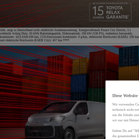
Abb. zeigt in Deutschland nicht erhältliche Sonderausstattung. Energieverbrauch Proace City Electric, L1
verblecht 4-türig Duty, 50 kWh Batteriekapazität, Elektroantrieb, 100 kW (136 PS), stufenlose Automatik,
kombiniert: 18,6 kWh/100 km, CO2-Emissionen kombiniert: 0 g/km, elektrische Reichweite (EAER): 336 km
und elektrische Reichweite (EAER City): 457 km.****
Diese Website
Wir verwenden Coo
technisch nicht n
um die Inhalte un
wir nur mit Deiner
Indem Du auf "Alle
die gesammelten 