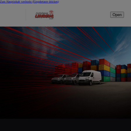
Zum Hauptinhalt wechseln
(Eingabetaste drücken)
Open