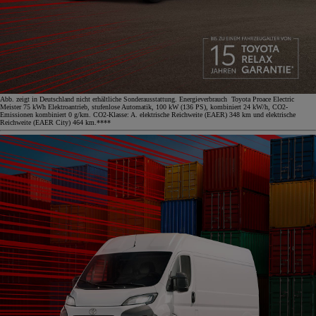
Abb. zeigt in Deutschland nicht erhältliche Sonderausstattung. Energieverbrauch Toyota Proace Electric
Meister 75 kWh Elektroantrieb, stufenlose Automatik, 100 kW (136 PS), kombiniert 24 kW/h, CO2-
Emissionen kombiniert 0 g/km. CO2-Klasse: A. elektrische Reichweite (EAER) 348 km und elektrische
Reichweite (EAER City) 464 km.****