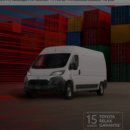
(120 PS), Kastenwagen L2H1 kombiniert: 7,5 l/100 km, CO2-Emissionen kombiniert: 198 g/km.