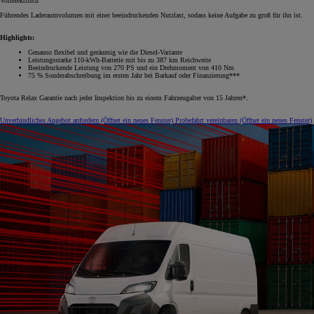
Vollelektrisch
Führendes Laderaumvolumen mit einer beeindruckenden Nutzlast, sodass keine Aufgabe zu groß für ihn ist.
Highlights:
Genauso flexibel und geräumig wie die Diesel-Variante
Leistungsstarke 110-kWh-Batterie mit bis zu 387 km Reichweite
Beeindruckende Leistung von 270 PS und ein Drehmoment von 410 Nm
75 % Sonderabschreibung im ersten Jahr bei Barkauf oder Finanzierung***
Toyota Relax Garantie nach jeder Inspektion bis zu einem Fahrzeugalter von 15 Jahren*.
Unverbindliches Angebot anfordern
(Öffnet ein neues Fenster)
Probefahrt vereinbaren
(Öffnet ein neues Fenster)