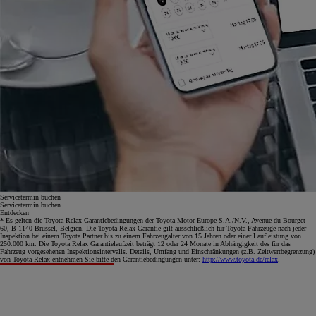
Servicetermin buchen
Servicetermin buchen
Entdecken
* Es gelten die Toyota Relax Garantiebedingungen der Toyota Motor Europe S.A./N.V., Avenue du Bourget
60, B-1140 Brüssel, Belgien. Die Toyota Relax Garantie gilt ausschließlich für Toyota Fahrzeuge nach jeder
Inspektion bei einem Toyota Partner bis zu einem Fahrzeugalter von 15 Jahren oder einer Laufleistung von
250.000 km. Die Toyota Relax Garantielaufzeit beträgt 12 oder 24 Monate in Abhängigkeit des für das
Fahrzeug vorgesehenen Inspektionsintervalls. Details, Umfang und Einschränkungen (z.B. Zeitwertbegrenzung)
von Toyota Relax entnehmen Sie bitte den Garantiebedingungen unter:
http://www.toyota.de/relax
.