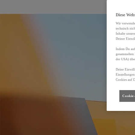
Diese Web
Wir verwende
technisch nic
Inhalte unser
Deiner Einwil
Indem Du auf 
gesammelten 
der USA) übe
Deine Einwill
Einstellungen
Cookies auf 
Cookie-