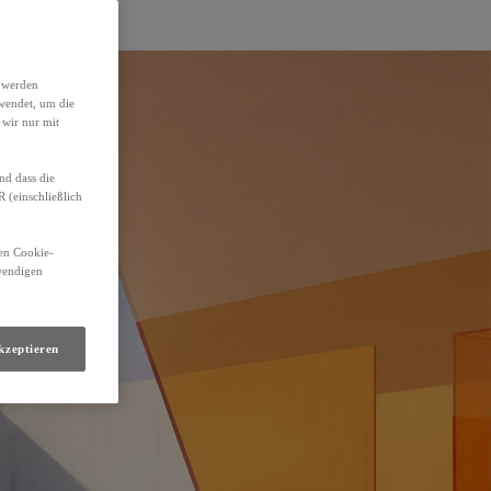
h werden
wendet, um die
 wir nur mit
nd dass die
(einschließlich
den Cookie-
twendigen
kzeptieren