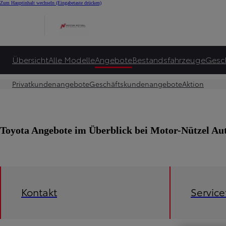
Zum Hauptinhalt wechseln
(Eingabetaste drücken)
Übersicht
Alle Modelle
Angebote
Bestandsfahrzeuge
Gesc
Privatkundenangebote
Geschäftskundenangebote
Aktion
Toyota Angebote im Überblick bei Motor-Nützel 
Kontakt
Servic