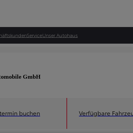
häftskunden
Service
Unser Autohaus
Automobile GmbH
etermin buchen
Verfügbare Fahrze