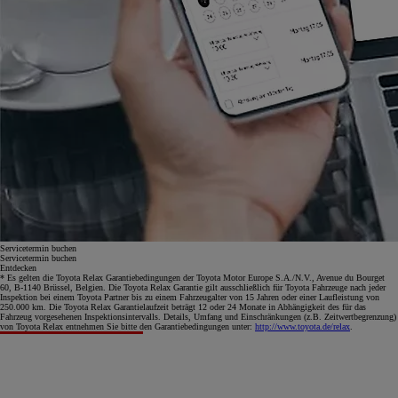
Servicetermin buchen
Servicetermin buchen
Entdecken
* Es gelten die Toyota Relax Garantiebedingungen der Toyota Motor Europe S.A./N.V., Avenue du Bourget
60, B-1140 Brüssel, Belgien. Die Toyota Relax Garantie gilt ausschließlich für Toyota Fahrzeuge nach jeder
Inspektion bei einem Toyota Partner bis zu einem Fahrzeugalter von 15 Jahren oder einer Laufleistung von
250.000 km. Die Toyota Relax Garantielaufzeit beträgt 12 oder 24 Monate in Abhängigkeit des für das
Fahrzeug vorgesehenen Inspektionsintervalls. Details, Umfang und Einschränkungen (z.B. Zeitwertbegrenzung)
von Toyota Relax entnehmen Sie bitte den Garantiebedingungen unter:
http://www.toyota.de/relax
.