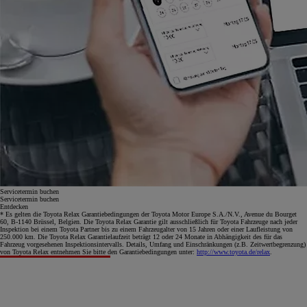
Servicetermin buchen
Servicetermin buchen
Entdecken
* Es gelten die Toyota Relax Garantiebedingungen der Toyota Motor Europe S.A./N.V., Avenue du Bourget
60, B-1140 Brüssel, Belgien. Die Toyota Relax Garantie gilt ausschließlich für Toyota Fahrzeuge nach jeder
Inspektion bei einem Toyota Partner bis zu einem Fahrzeugalter von 15 Jahren oder einer Laufleistung von
250.000 km. Die Toyota Relax Garantielaufzeit beträgt 12 oder 24 Monate in Abhängigkeit des für das
Fahrzeug vorgesehenen Inspektionsintervalls. Details, Umfang und Einschränkungen (z.B. Zeitwertbegrenzung)
von Toyota Relax entnehmen Sie bitte den Garantiebedingungen unter:
http://www.toyota.de/relax
.