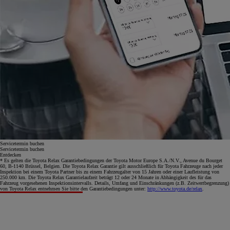
Servicetermin buchen
Servicetermin buchen
Entdecken
* Es gelten die Toyota Relax Garantiebedingungen der Toyota Motor Europe S.A./N.V., Avenue du Bourget
60, B-1140 Brüssel, Belgien. Die Toyota Relax Garantie gilt ausschließlich für Toyota Fahrzeuge nach jeder
Inspektion bei einem Toyota Partner bis zu einem Fahrzeugalter von 15 Jahren oder einer Laufleistung von
250.000 km. Die Toyota Relax Garantielaufzeit beträgt 12 oder 24 Monate in Abhängigkeit des für das
Fahrzeug vorgesehenen Inspektionsintervalls. Details, Umfang und Einschränkungen (z.B. Zeitwertbegrenzung)
von Toyota Relax entnehmen Sie bitte den Garantiebedingungen unter:
http://www.toyota.de/relax
.