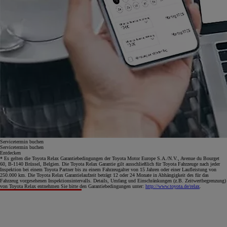
Servicetermin buchen
Servicetermin buchen
Entdecken
* Es gelten die Toyota Relax Garantiebedingungen der Toyota Motor Europe S.A./N.V., Avenue du Bourget
60, B-1140 Brüssel, Belgien. Die Toyota Relax Garantie gilt ausschließlich für Toyota Fahrzeuge nach jeder
Inspektion bei einem Toyota Partner bis zu einem Fahrzeugalter von 15 Jahren oder einer Laufleistung von
250.000 km. Die Toyota Relax Garantielaufzeit beträgt 12 oder 24 Monate in Abhängigkeit des für das
Fahrzeug vorgesehenen Inspektionsintervalls. Details, Umfang und Einschränkungen (z.B. Zeitwertbegrenzung)
von Toyota Relax entnehmen Sie bitte den Garantiebedingungen unter:
http://www.toyota.de/relax
.