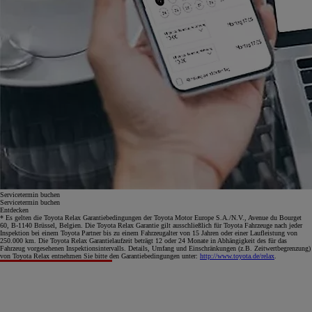
Servicetermin buchen
Servicetermin buchen
Entdecken
* Es gelten die Toyota Relax Garantiebedingungen der Toyota Motor Europe S.A./N.V., Avenue du Bourget
60, B-1140 Brüssel, Belgien. Die Toyota Relax Garantie gilt ausschließlich für Toyota Fahrzeuge nach jeder
Inspektion bei einem Toyota Partner bis zu einem Fahrzeugalter von 15 Jahren oder einer Laufleistung von
250.000 km. Die Toyota Relax Garantielaufzeit beträgt 12 oder 24 Monate in Abhängigkeit des für das
Fahrzeug vorgesehenen Inspektionsintervalls. Details, Umfang und Einschränkungen (z.B. Zeitwertbegrenzung)
von Toyota Relax entnehmen Sie bitte den Garantiebedingungen unter:
http://www.toyota.de/relax
.