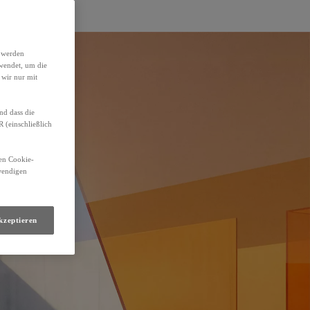
h werden
wendet, um die
 wir nur mit
nd dass die
(einschließlich
den Cookie-
twendigen
kzeptieren