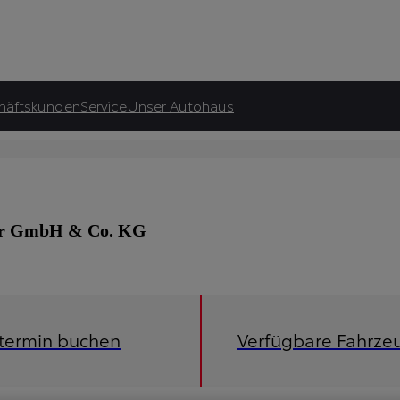
häftskunden
Service
Unser Autohaus
ber GmbH & Co. KG
etermin buchen
Verfügbare Fahrze