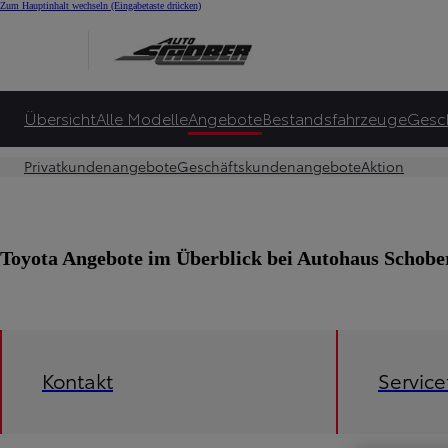
Zum Hauptinhalt wechseln
(Eingabetaste drücken)
Übersicht
Alle Modelle
Angebote
Bestandsfahrzeuge
Gesc
Privatkundenangebote
Geschäftskundenangebote
Aktion
Toyota Angebote im Überblick bei Autohaus Scho
Kontakt
Servic