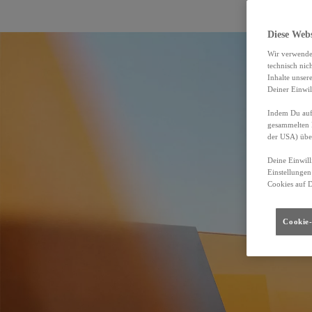
Diese Web
Wir verwende
technisch nic
Inhalte unser
Deiner Einwil
Indem Du auf 
gesammelten 
der USA) übe
Deine Einwill
Einstellungen
Cookies auf 
Cookie-